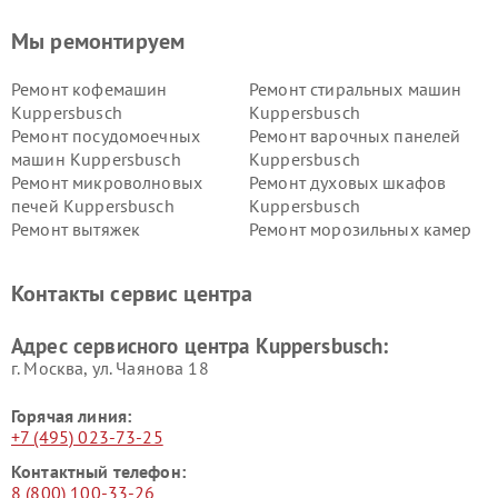
Мы ремонтируем
Ремонт кофемашин
Ремонт стиральных машин
Kuppersbusch
Kuppersbusch
Ремонт посудомоечных
Ремонт варочных панелей
машин Kuppersbusch
Kuppersbusch
Ремонт микроволновых
Ремонт духовых шкафов
печей Kuppersbusch
Kuppersbusch
Ремонт вытяжек
Ремонт морозильных камер
Kuppersbusch
Kuppersbusch
Ремонт холодильников
Ремонт промышленных
Контакты сервис центра
Kuppersbusch
вакуумных упаковщиков
Kuppersbusch
Адрес сервисного центра Kuppersbusch:
Ремонт сушильных машин Kuppersbusch
г. Москва, ул. Чаянова 18
Горячая линия:
+7 (495) 023-73-25
Контактный телефон:
8 (800) 100-33-26