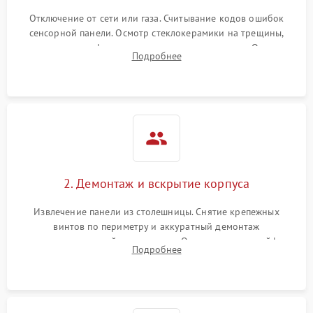
Отключение от сети или газа. Считывание кодов ошибок
сенсорной панели. Осмотр стеклокерамики на трещины,
проверка конфорок на равномерность нагрева. Опрос
Подробнее
клиента о симптомах (не включается, не видит посуду,
щелкает).
2. Демонтаж и вскрытие корпуса
Извлечение панели из столешницы. Снятие крепежных
винтов по периметру и аккуратный демонтаж
стеклокерамической поверхности. Отсоединение шлейфов
Подробнее
сенсорного блока для доступа к силовым платам, катушкам
или ТЭНам.