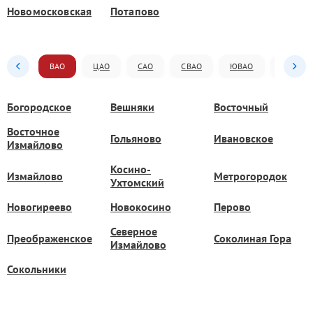
Новомосковская
Потапово
ВАО
ЦАО
САО
СВАО
ЮВАО
ЮАО
Богородское
Вешняки
Восточный
Восточное
Гольяново
Ивановское
Измайлово
Косино-
Измайлово
Метрогородок
Ухтомский
Новогиреево
Новокосино
Перово
Северное
Преображенское
Соколиная Гора
Измайлово
Сокольники