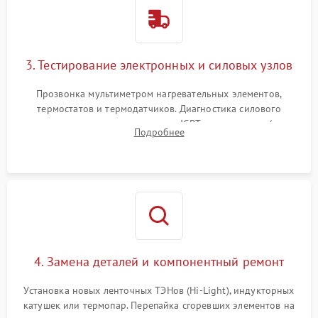
3. Тестирование электронных и силовых узлов
Прозвонка мультиметром нагревательных элементов,
термостатов и термодатчиков. Диагностика силового
модуля, реле, диодных мостов и IGBT-транзисторов (для
Подробнее
индукции). Проверка кранов и газ-контроля (для газовых
панелей).
4. Замена деталей и компонентный ремонт
Установка новых ленточных ТЭНов (Hi-Light), индукторных
катушек или термопар. Перепайка сгоревших элементов на