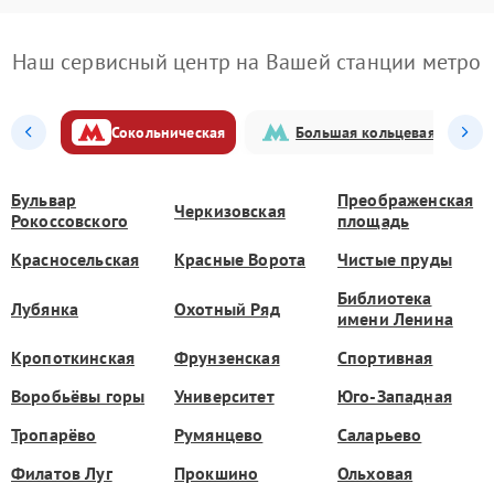
Наш сервисный центр на Вашей станции метро
Сокольническая
Большая кольцевая
Бульвар
Преображенская
Черкизовская
Рокоссовского
площадь
Красносельская
Красные Ворота
Чистые пруды
Библиотека
Лубянка
Охотный Ряд
имени Ленина
Кропоткинская
Фрунзенская
Спортивная
Воробьёвы горы
Университет
Юго-Западная
Тропарёво
Румянцево
Саларьево
Филатов Луг
Прокшино
Ольховая