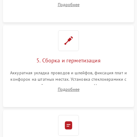
плате управления, восстановление токопроводящих
Подробнее
дорожек. Очистка контактов и замена поврежденной
проводки.
5. Сборка и герметизация
Аккуратная укладка проводов и шлейфов, фиксация плат и
конфорок на штатных местах. Установка стеклокерамики с
проверкой равномерности зазоров. Нанесение
Подробнее
термостойкого герметика или укладка уплотнительной
ленты по контуру.