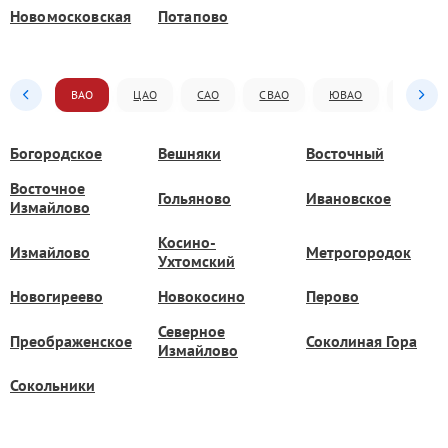
Новомосковская
Потапово
ВАО
ЦАО
САО
СВАО
ЮВАО
ЮАО
Богородское
Вешняки
Восточный
Восточное
Гольяново
Ивановское
Измайлово
Косино-
Измайлово
Метрогородок
Ухтомский
Новогиреево
Новокосино
Перово
Северное
Преображенское
Соколиная Гора
Измайлово
Сокольники