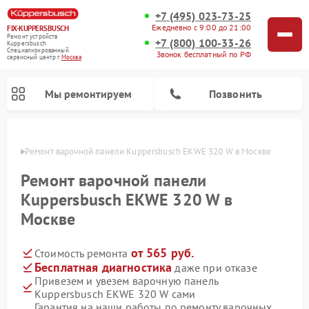
+7 (495) 023-73-25
Ежедневно с 9:00 до 21:00
FIX-KUPPERSBUSCH
Ремонт устройств
+7 (800) 100-33-26
Kuppersbusch
Специализированный
Звонок бесплатный по РФ
cервисный центр г.
Москва
Мы ремонтируем
Позвонить
оскве
Ремонт варочной панели Kuppersbusch EKWE 320 W в Москве
Ремонт варочной панели
Kuppersbusch EKWE 320 W в
Москве
от 565 руб.
Стоимость ремонта
Бесплатная диагностика
даже при отказе
Привезем и увезем варочную панель
Ремонт кофемашин Kuppersbusch
Ремонт посудомоечных машин Kuppersbusch
Ремонт духовых шкафов Kuppersbusch
Ремонт морозильных камер Kuppersbusch
Ремонт промышленных вакуумных упаковщиков Kuppersbusch
Ремонт стиральных машин Kuppersbusch
Ремонт микроволновых печей Kuppersbusch
Ремонт холодильников Kuppersbusch
Ремонт сушильных машин Kuppersbusch
Kuppersbusch EKWE 320 W сами
Гарантия на наши работы по ремонту варочных