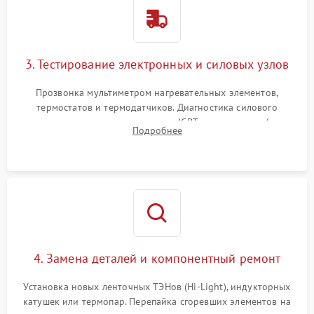
3. Тестирование электронных и силовых узлов
Прозвонка мультиметром нагревательных элементов,
термостатов и термодатчиков. Диагностика силового
модуля, реле, диодных мостов и IGBT-транзисторов (для
Подробнее
индукции). Проверка кранов и газ-контроля (для газовых
панелей).
4. Замена деталей и компонентный ремонт
Установка новых ленточных ТЭНов (Hi-Light), индукторных
катушек или термопар. Перепайка сгоревших элементов на