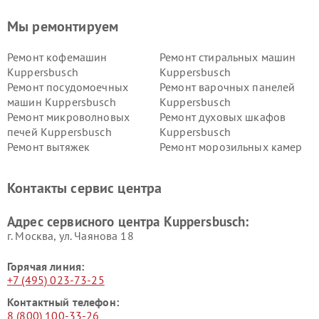
Мы ремонтируем
Ремонт кофемашин
Ремонт стиральных машин
Kuppersbusch
Kuppersbusch
Ремонт посудомоечных
Ремонт варочных панелей
машин Kuppersbusch
Kuppersbusch
Ремонт микроволновых
Ремонт духовых шкафов
печей Kuppersbusch
Kuppersbusch
Ремонт вытяжек
Ремонт морозильных камер
Kuppersbusch
Kuppersbusch
Ремонт холодильников
Ремонт промышленных
Контакты сервис центра
Kuppersbusch
вакуумных упаковщиков
Kuppersbusch
Адрес сервисного центра Kuppersbusch:
Ремонт сушильных машин Kuppersbusch
г. Москва, ул. Чаянова 18
Горячая линия:
+7 (495) 023-73-25
Контактный телефон:
8 (800) 100-33-26