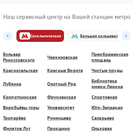
Наш сервисный центр на Вашей станции метро
Сокольническая
Большая кольцевая
Бульвар
Преображенская
Черкизовская
Рокоссовского
площадь
Красносельская
Красные Ворота
Чистые пруды
Библиотека
Лубянка
Охотный Ряд
имени Ленина
Кропоткинская
Фрунзенская
Спортивная
Воробьёвы горы
Университет
Юго-Западная
Тропарёво
Румянцево
Саларьево
Филатов Луг
Прокшино
Ольховая