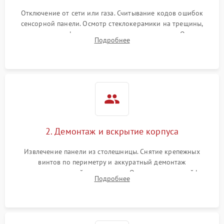
Отключение от сети или газа. Считывание кодов ошибок
сенсорной панели. Осмотр стеклокерамики на трещины,
проверка конфорок на равномерность нагрева. Опрос
Подробнее
клиента о симптомах (не включается, не видит посуду,
щелкает).
2. Демонтаж и вскрытие корпуса
Извлечение панели из столешницы. Снятие крепежных
винтов по периметру и аккуратный демонтаж
стеклокерамической поверхности. Отсоединение шлейфов
Подробнее
сенсорного блока для доступа к силовым платам, катушкам
или ТЭНам.