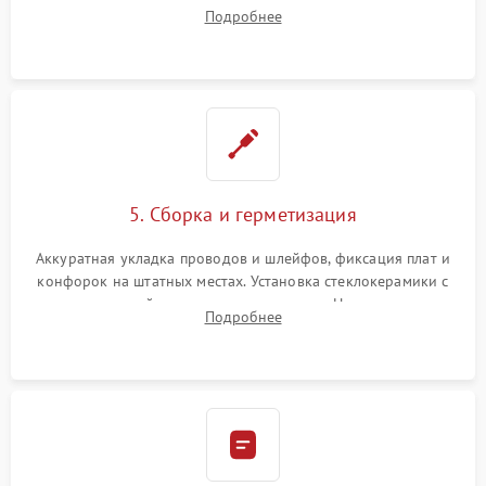
плате управления, восстановление токопроводящих
Подробнее
дорожек. Очистка контактов и замена поврежденной
проводки.
5. Сборка и герметизация
Аккуратная укладка проводов и шлейфов, фиксация плат и
конфорок на штатных местах. Установка стеклокерамики с
проверкой равномерности зазоров. Нанесение
Подробнее
термостойкого герметика или укладка уплотнительной
ленты по контуру.