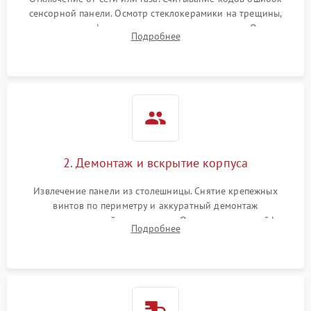
сенсорной панели. Осмотр стеклокерамики на трещины,
проверка конфорок на равномерность нагрева. Опрос
Подробнее
клиента о симптомах (не включается, не видит посуду,
щелкает).
2. Демонтаж и вскрытие корпуса
Извлечение панели из столешницы. Снятие крепежных
винтов по периметру и аккуратный демонтаж
стеклокерамической поверхности. Отсоединение шлейфов
Подробнее
сенсорного блока для доступа к силовым платам, катушкам
или ТЭНам.