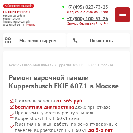
+7 (495) 023-73-25
Ежедневно с 9:00 до 21:00
FIX-KUPPERSBUSCH
Ремонт устройств
+7 (800) 100-33-26
Kuppersbusch
Специализированный
Звонок бесплатный по РФ
cервисный центр г.
Москва
Мы ремонтируем
Позвонить
оскве
Ремонт варочной панели Kuppersbusch EKIF 607.1 в Москве
Ремонт варочной панели
Kuppersbusch EKIF 607.1 в Москве
от 565 руб.
Стоимость ремонта
Бесплатная диагностика
даже при отказе
Привезем и увезем варочную панель
Kuppersbusch EKIF 607.1 сами
Ремонт кофемашин Kuppersbusch
Ремонт посудомоечных машин Kuppersbusch
Ремонт духовых шкафов Kuppersbusch
Ремонт морозильных камер Kuppersbusch
Ремонт промышленных вакуумных упаковщиков Kuppersbusch
Ремонт стиральных машин Kuppersbusch
Ремонт микроволновых печей Kuppersbusch
Ремонт холодильников Kuppersbusch
Ремонт сушильных машин Kuppersbusch
Гарантия на наши работы по ремонту варочных
до 3-х лет
панелей Kuppersbusch EKIF 607.1