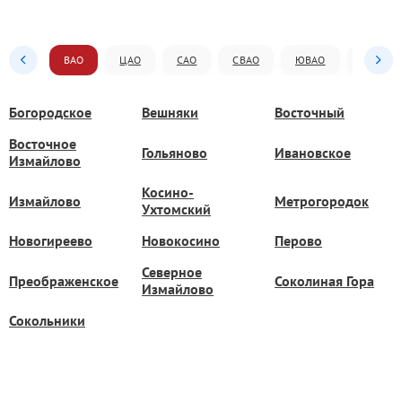
ВАО
ЦАО
САО
СВАО
ЮВАО
ЮАО
Богородское
Вешняки
Восточный
Восточное
Гольяново
Ивановское
Измайлово
Косино-
Измайлово
Метрогородок
Ухтомский
Новогиреево
Новокосино
Перово
Северное
Преображенское
Соколиная Гора
Измайлово
Сокольники