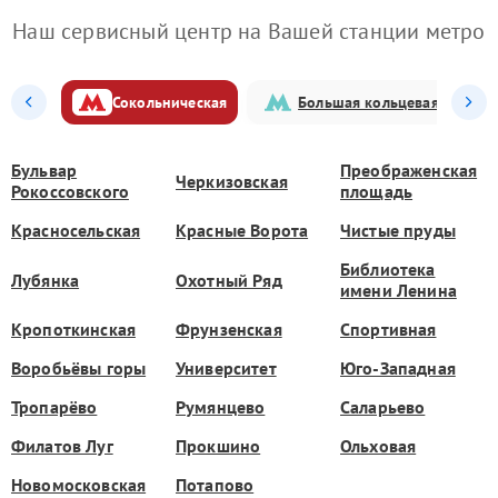
Наш сервисный центр на Вашей станции метро
Сокольническая
Большая кольцевая
Бульвар
Преображенская
Черкизовская
Рокоссовского
площадь
Красносельская
Красные Ворота
Чистые пруды
Библиотека
Лубянка
Охотный Ряд
имени Ленина
Кропоткинская
Фрунзенская
Спортивная
Воробьёвы горы
Университет
Юго-Западная
Тропарёво
Румянцево
Саларьево
Филатов Луг
Прокшино
Ольховая
Новомосковская
Потапово