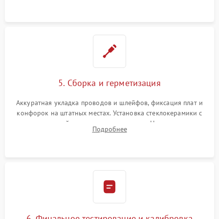
проводки.
5. Сборка и герметизация
Аккуратная укладка проводов и шлейфов, фиксация плат и
конфорок на штатных местах. Установка стеклокерамики с
проверкой равномерности зазоров. Нанесение
Подробнее
термостойкого герметика или укладка уплотнительной
ленты по контуру.
6. Финальное тестирование и калибровка