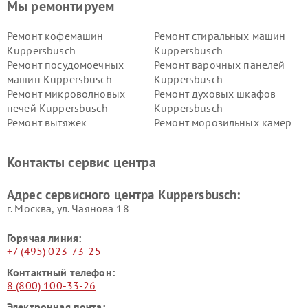
Мы ремонтируем
Ремонт кофемашин
Ремонт стиральных машин
Kuppersbusch
Kuppersbusch
Ремонт посудомоечных
Ремонт варочных панелей
машин Kuppersbusch
Kuppersbusch
Ремонт микроволновых
Ремонт духовых шкафов
печей Kuppersbusch
Kuppersbusch
Ремонт вытяжек
Ремонт морозильных камер
Kuppersbusch
Kuppersbusch
Ремонт холодильников
Ремонт промышленных
Контакты сервис центра
Kuppersbusch
вакуумных упаковщиков
Kuppersbusch
Адрес сервисного центра Kuppersbusch:
Ремонт сушильных машин Kuppersbusch
г. Москва, ул. Чаянова 18
Горячая линия:
+7 (495) 023-73-25
Контактный телефон:
8 (800) 100-33-26
Электронная почта: