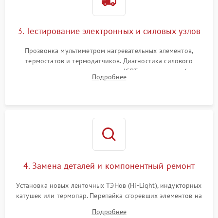
3. Тестирование электронных и силовых узлов
Прозвонка мультиметром нагревательных элементов,
термостатов и термодатчиков. Диагностика силового
модуля, реле, диодных мостов и IGBT-транзисторов (для
Подробнее
индукции). Проверка кранов и газ-контроля (для газовых
панелей).
4. Замена деталей и компонентный ремонт
Установка новых ленточных ТЭНов (Hi-Light), индукторных
катушек или термопар. Перепайка сгоревших элементов на
плате управления, восстановление токопроводящих
Подробнее
дорожек. Очистка контактов и замена поврежденной