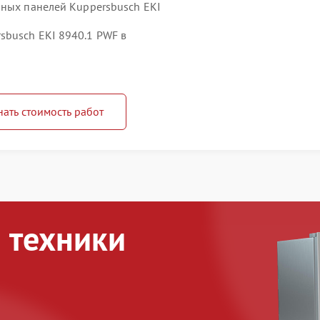
чных панелей Kuppersbusch EKI
sbusch EKI 8940.1 PWF в
нать стоимость работ
 техники