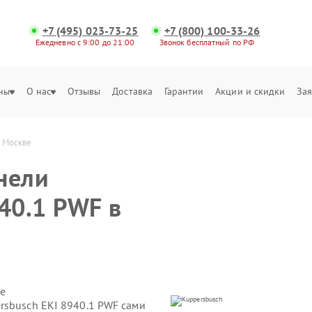
+7 (495) 023-73-25
+7 (800) 100-33-26
Ежедневно с 9:00 до 21:00
Звонок бесплатный по РФ
ны
О нас
Отзывы
Доставка
Гарантии
Акции и скидки
Зая
в Москве
нели
40.1 PWF в
е
rsbusch EKI 8940.1 PWF сами