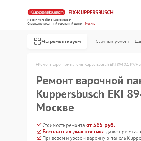
FIX-KUPPERSBUSCH
Ремонт устройств Kuppersbusch
Специализированный cервисный центр г.
Москва
Мы ремонтируем
Срочный ремонт
Це
persbusch в Москве
Ремонт варочной панели Kuppersbusch EKI 8940.1 PWF 
Ремонт варочной па
Kuppersbusch EKI 89
Москве
от 565 руб.
Стоимость ремонта
Бесплатная диагностика
даже при отказ
Привезем и увезем варочную панель Kuppe
Ремонт кофемашин Kuppersbusch
Ремонт стиральных машин Kuppersbusch
Ремонт посудомоечных машин Kuppersbusch
Ремонт микроволновых печей Kuppersbusch
Ремонт духовых шкафов Kuppersbusch
Ремонт вытяжек Kuppersbusch
Ремонт морозильных камер Kuppersbusch
Ремонт холодильников Kuppersbusch
Ремонт промышленных вакуумных упаковщиков Kuppersbusch
Ремонт сушильных машин Kuppersbusch