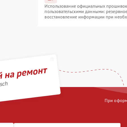
Использование официальных прошивок и
пользовательскими данными: резервно
восстановление информации при необ
й на ремонт
sch
При оформл