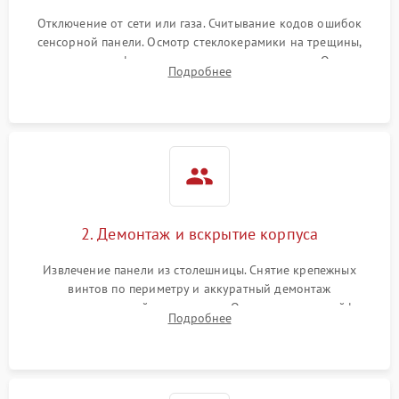
Отключение от сети или газа. Считывание кодов ошибок
сенсорной панели. Осмотр стеклокерамики на трещины,
проверка конфорок на равномерность нагрева. Опрос
Подробнее
клиента о симптомах (не включается, не видит посуду,
щелкает).
2. Демонтаж и вскрытие корпуса
Извлечение панели из столешницы. Снятие крепежных
винтов по периметру и аккуратный демонтаж
стеклокерамической поверхности. Отсоединение шлейфов
Подробнее
сенсорного блока для доступа к силовым платам, катушкам
или ТЭНам.