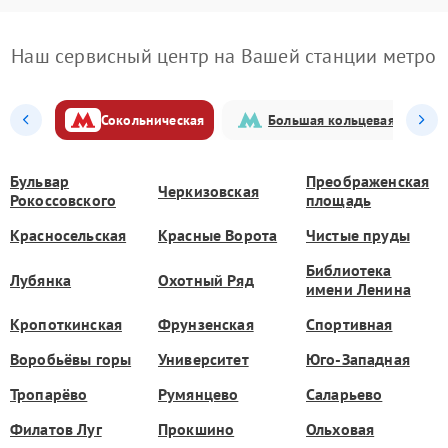
Наш сервисный центр на Вашей станции метро
Сокольническая
Большая кольцевая
Бульвар
Преображенская
Черкизовская
Рокоссовского
площадь
Красносельская
Красные Ворота
Чистые пруды
Библиотека
Лубянка
Охотный Ряд
имени Ленина
Кропоткинская
Фрунзенская
Спортивная
Воробьёвы горы
Университет
Юго-Западная
Тропарёво
Румянцево
Саларьево
Филатов Луг
Прокшино
Ольховая