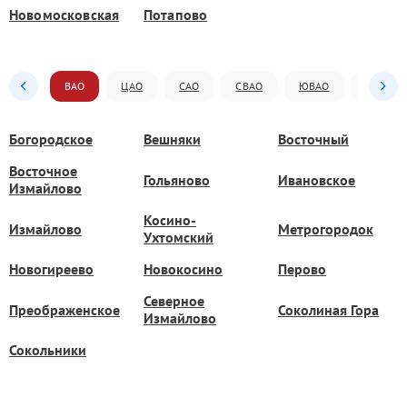
Новомосковская
Потапово
ВАО
ЦАО
САО
СВАО
ЮВАО
ЮАО
Богородское
Вешняки
Восточный
Восточное
Гольяново
Ивановское
Измайлово
Косино-
Измайлово
Метрогородок
Ухтомский
Новогиреево
Новокосино
Перово
Северное
Преображенское
Соколиная Гора
Измайлово
Сокольники