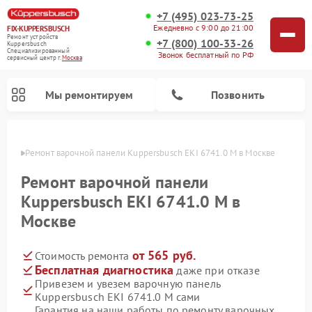
+7 (495) 023-73-25
Ежедневно с 9:00 до 21:00
FIX-KUPPERSBUSCH
Ремонт устройств
+7 (800) 100-33-26
Kuppersbusch
Специализированный
Звонок бесплатный по РФ
cервисный центр г.
Москва
Мы ремонтируем
Позвонить
оскве
Ремонт варочной панели Kuppersbusch EKI 6741.0 M в Москве
Ремонт варочной панели
Kuppersbusch EKI 6741.0 M в
Москве
от 565 руб.
Стоимость ремонта
Бесплатная диагностика
даже при отказе
Привезем и увезем варочную панель
Ремонт кофемашин Kuppersbusch
Ремонт посудомоечных машин Kuppersbusch
Ремонт духовых шкафов Kuppersbusch
Ремонт морозильных камер Kuppersbusch
Ремонт промышленных вакуумных упаковщиков Kuppersbusch
Ремонт стиральных машин Kuppersbusch
Ремонт микроволновых печей Kuppersbusch
Ремонт холодильников Kuppersbusch
Ремонт сушильных машин Kuppersbusch
Kuppersbusch EKI 6741.0 M сами
Гарантия на наши работы по ремонту варочных