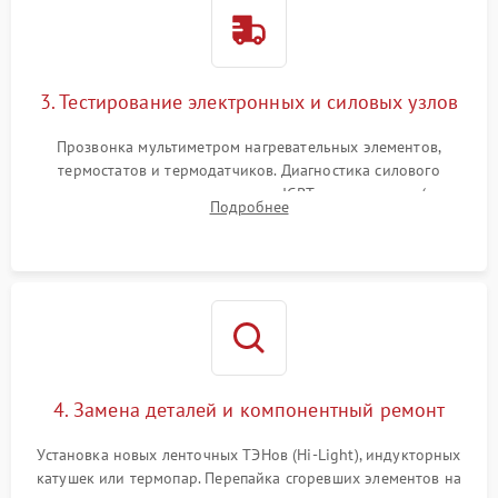
3. Тестирование электронных и силовых узлов
Прозвонка мультиметром нагревательных элементов,
термостатов и термодатчиков. Диагностика силового
модуля, реле, диодных мостов и IGBT-транзисторов (для
Подробнее
индукции). Проверка кранов и газ-контроля (для газовых
панелей).
4. Замена деталей и компонентный ремонт
Установка новых ленточных ТЭНов (Hi-Light), индукторных
катушек или термопар. Перепайка сгоревших элементов на