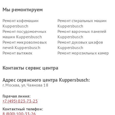
Мы ремонтируем
Ремонт кофемашин
Ремонт стиральных машин
Kuppersbusch
Kuppersbusch
Ремонт посудомоечных
Ремонт варочных панелей
машин Kuppersbusch
Kuppersbusch
Ремонт микроволновых
Ремонт духовых шкафов
печей Kuppersbusch
Kuppersbusch
Ремонт вытяжек
Ремонт морозильных камер
Kuppersbusch
Kuppersbusch
Ремонт холодильников
Ремонт промышленных
Контакты сервис центра
Kuppersbusch
вакуумных упаковщиков
Kuppersbusch
Адрес сервисного центра Kuppersbusch:
Ремонт сушильных машин Kuppersbusch
г. Москва, ул. Чаянова 18
Горячая линия:
+7 (495) 023-73-25
Контактный телефон:
8 (800) 100-33-26