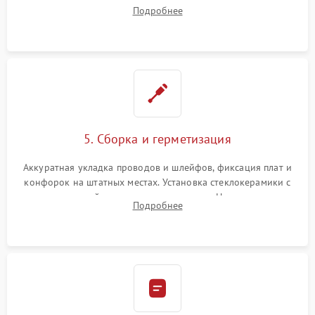
плате управления, восстановление токопроводящих
Подробнее
дорожек. Очистка контактов и замена поврежденной
проводки.
5. Сборка и герметизация
Аккуратная укладка проводов и шлейфов, фиксация плат и
конфорок на штатных местах. Установка стеклокерамики с
проверкой равномерности зазоров. Нанесение
Подробнее
термостойкого герметика или укладка уплотнительной
ленты по контуру.