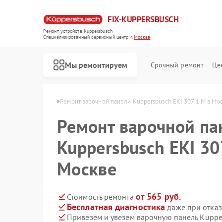
FIX-KUPPERSBUSCH
Ремонт устройств Kuppersbusch
Специализированный cервисный центр г.
Москва
Мы ремонтируем
Срочный ремонт
Це
persbusch в Москве
Ремонт варочной панели Kuppersbusch EKI 307.1 M в Мо
Ремонт варочной па
Kuppersbusch EKI 30
Москве
от 565 руб.
Стоимость ремонта
Бесплатная диагностика
даже при отказ
Привезем и увезем варочную панель Kuppe
Ремонт кофемашин Kuppersbusch
Ремонт стиральных машин Kuppersbusch
Ремонт посудомоечных машин Kuppersbusch
Ремонт микроволновых печей Kuppersbusch
Ремонт духовых шкафов Kuppersbusch
Ремонт вытяжек Kuppersbusch
Ремонт морозильных камер Kuppersbusch
Ремонт холодильников Kuppersbusch
Ремонт промышленных вакуумных упаковщиков Kuppersbusch
Ремонт сушильных машин Kuppersbusch