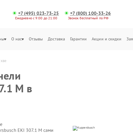
+7 (495) 023-73-25
+7 (800) 100-33-26
Ежедневно с 9:00 до 21:00
Звонок бесплатный по РФ
ны
О нас
Отзывы
Доставка
Гарантии
Акции и скидки
Зая
скве
нели
7.1 M в
е
rsbusch EKI 307.1 M сами