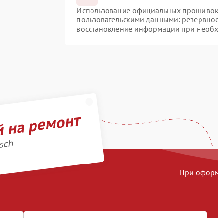
Использование официальных прошивок и
пользовательскими данными: резервно
восстановление информации при необ
й на ремонт
sch
При оформл