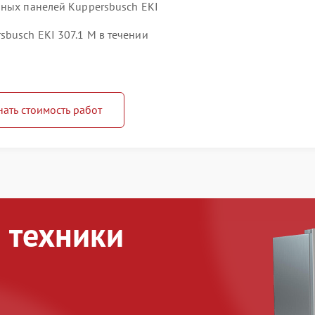
чных панелей Kuppersbusch EKI
busch EKI 307.1 M в течении
нать стоимость работ
 техники