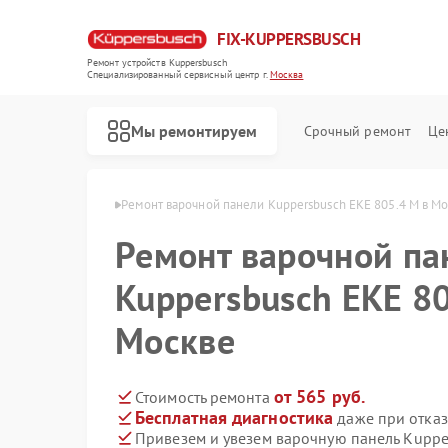
FIX-KUPPERSBUSCH
Ремонт устройств Kuppersbusch
Специализированный cервисный центр г.
Москва
Мы ремонтируем
Срочный ремонт
Це
persbusch в Москве
Ремонт варочной панели Kuppersbusch EKE 805.4 M в М
Ремонт варочной па
Kuppersbusch EKE 80
Москве
от 565 руб.
Стоимость ремонта
Бесплатная диагностика
даже при отказ
Привезем и увезем варочную панель Kuppe
Ремонт кофемашин Kuppersbusch
Ремонт стиральных машин Kuppersbusch
Ремонт посудомоечных машин Kuppersbusch
Ремонт микроволновых печей Kuppersbusch
Ремонт духовых шкафов Kuppersbusch
Ремонт вытяжек Kuppersbusch
Ремонт морозильных камер Kuppersbusch
Ремонт холодильников Kuppersbusch
Ремонт промышленных вакуумных упаковщиков Kuppersbusch
Ремонт сушильных машин Kuppersbusch