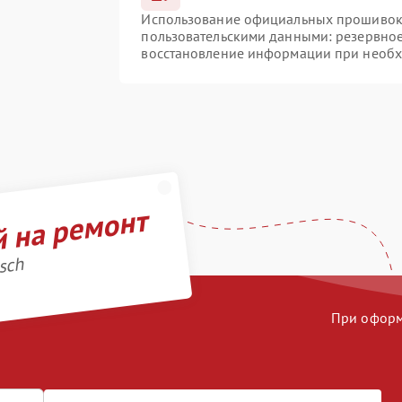
Использование официальных прошивок и
пользовательскими данными: резервно
восстановление информации при необ
й на ремонт
sch
При оформл