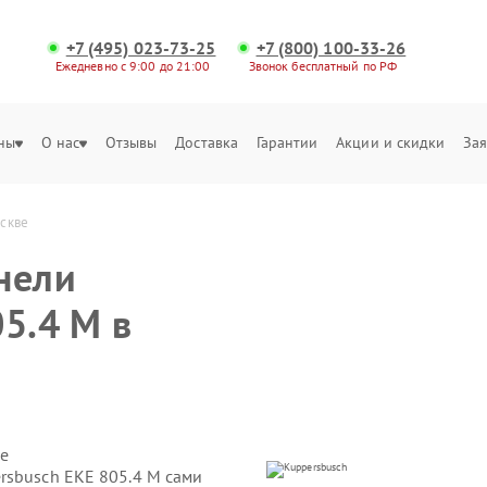
+7 (495) 023-73-25
+7 (800) 100-33-26
Ежедневно с 9:00 до 21:00
Звонок бесплатный по РФ
ны
О нас
Отзывы
Доставка
Гарантии
Акции и скидки
Зая
оскве
нели
5.4 M в
е
rsbusch EKE 805.4 M сами