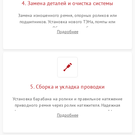
4. Замена деталей и очистка системы
Замена изношенного ремня, опорных роликов или
подшипников. Установка нового ТЭНа, помпы или
термодатчиков. Обязательная глубокая очистка
Подробнее
конденсатора, крыльчатки вентилятора и воздуховодов от
ворса. Восстановление платы управления.
5. Сборка и укладка проводки
Установка барабана на ролики и правильное натяжение
приводного ремня через ролик натяжителя. Надежная
фиксация всех узлов, подключение клемм и шлейфов к
Подробнее
модулю управления. Монтаж корпусных панелей, люка и
верхней крышки устройства.