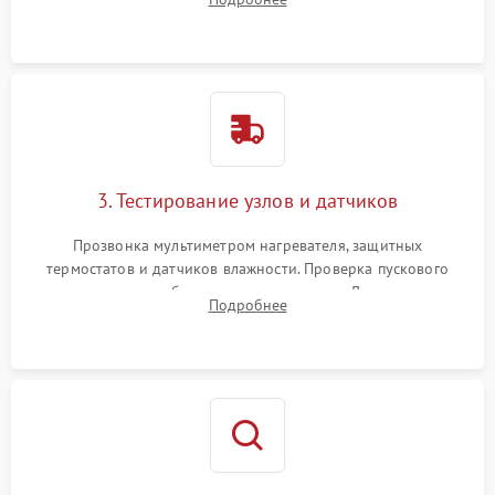
Обеспечение свободного доступа к ТЭНу, компрессору,
двигателю и дренажной помпе.
3. Тестирование узлов и датчиков
Прозвонка мультиметром нагревателя, защитных
термостатов и датчиков влажности. Проверка пускового
конденсатора, обмоток мотора и помпы. Для машин с
Подробнее
тепловым насосом — диагностика работы компрессора и
оценка циркуляции хладагента.