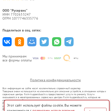
ООО "Русервис"
ИНН 7702633247
ОГРН 1077746335776
Поделиться в соц. сетях:
Мы принимаем
все формы оплаты
Политика конфиденциальности
Вся информация на сайте носит исключительно справочный характер.
Товарные знаки используются исключительно для описания устройств, в отношении которых
сервисные центры fixim-kuppersbusch.ru предоставляют услуги по ремонту. Услуги
оказываются в неавторизованных сервисных центрах fixim-kuppersbusch.ru, которые не
связаны с правообладателями товарных знаков или их официальными представителями.
Ремонт осуществляется для устройств, уже введенных в гражданский оборот в соответствии
Этот сайт использует файлы cookie. Вы можете
со статьей 1487 ГК РФ.
Использование товарных знаков не преследует цели индивидуализации услуг или введения
ознакомиться с
правилами использования