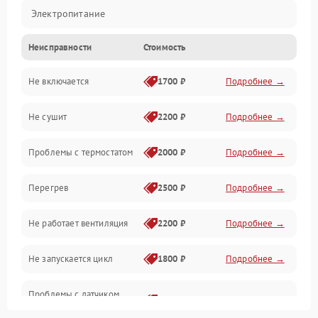
Электропитание
Неисправности
Стоимость
Нагрев
Не включается
1700 ₽
Подробнее →
Механические повреждения
Не сушит
2200 ₽
Подробнее →
Оптика
Проблемы с термостатом
2000 ₽
Подробнее →
Программное обеспечение
Перегрев
2500 ₽
Подробнее →
Датчики
Не работает вентиляция
2200 ₽
Подробнее →
Безопасность
Не запускается цикл
1800 ₽
Подробнее →
Проблемы с датчиком
2500 ₽
Подробнее →
влажности