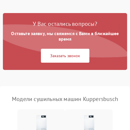
Не работает нагреватель
2500 ₽
Подробнее →
У Вас остались вопросы?
Проблемы с блоком
1800 ₽
Подробнее →
управления
Оставьте заявку, мы свяжемся с Вами в ближайшее
время
Не завершает программу
1500 ₽
Подробнее →
Заказать звонок
Зависает программа
1500 ₽
Подробнее →
Ошибка на дисплее
1290 ₽
Подробнее →
Модели сушильных машин Kuppersbusch