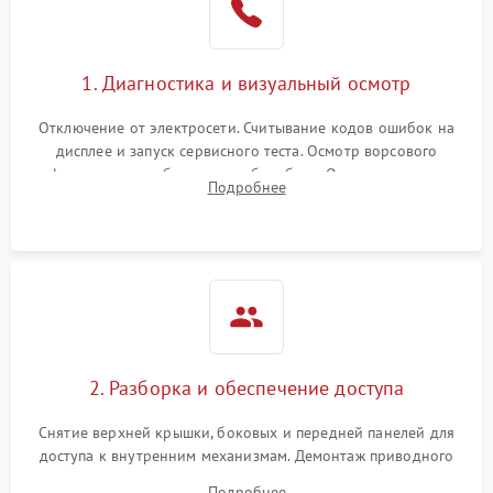
1. Диагностика и визуальный осмотр
Отключение от электросети. Считывание кодов ошибок на
дисплее и запуск сервисного теста. Осмотр ворсового
фильтра, теплообменника и барабана. Опрос клиента о
Подробнее
неисправностях (не сушит, не крутит барабан, сильно шумит
или выдает ошибку).
2. Разборка и обеспечение доступа
Снятие верхней крышки, боковых и передней панелей для
доступа к внутренним механизмам. Демонтаж приводного
ремня, панели управления и защитных кожухов.
Подробнее