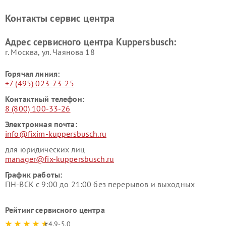
Ремонт холодильников
Ремонт промышленных
Контакты сервис центра
Kuppersbusch
вакуумных упаковщиков
Kuppersbusch
Адрес сервисного центра Kuppersbusch:
Ремонт сушильных машин Kuppersbusch
г. Москва, ул. Чаянова 18
Горячая линия:
+7 (495) 023-73-25
Контактный телефон:
8 (800) 100-33-26
Электронная почта:
info@fixim-kuppersbusch.ru
для юридических лиц
manager@fix-kuppersbusch.ru
График работы:
ПН-ВСК с 9:00 до 21:00 без перерывов и выходных
Рейтинг сервисного центра
4.9-5.0