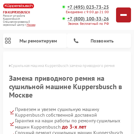
+7 (495) 023-73-25
Ежедневно с 9:00 до 21:00
FIX-KUPPERSBUSCH
Ремонт устройств
+7 (800) 100-33-26
Kuppersbusch
Специализированный
Звонок бесплатный по РФ
cервисный центр г.
Москва
Мы ремонтируем
Позвонить
оскве
Сушильная машина Kuppersbusch замена приводного ремня
Замена приводного ремня на
сушильной машине Kuppersbusch в
Москве
Привезем и увезем сушильную машину
Kuppersbusch собственной доставкой
Гарантия на наши работы по ремонту сушильных
Ремонт кофемашин Kuppersbusch
Ремонт посудомоечных машин Kuppersbusch
Ремонт микроволновых печей Kuppersbusch
Ремонт холодильников Kuppersbusch
Ремонт стиральных машин Kuppersbusch
Ремонт варочных панелей Kuppersbusch
Ремонт духовых шкафов Kuppersbusch
Ремонт морозильных камер Kuppersbusch
Ремонт промышленных вакуумных упаковщиков Kuppersbusch
до 3-х лет
машин Kuppersbusch
Срочный ремонт сушильных машин Kuppersbusch