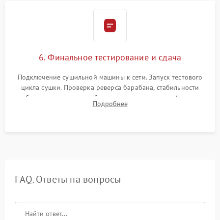
6. Финальное тестирование и сдача
Подключение сушильной машины к сети. Запуск тестового
цикла сушки. Проверка реверса барабана, стабильности
набора температуры, работы дренажного насоса (откачка
Подробнее
конденсата) и отсутствия посторонних скрипов, стуков или
вибраций.
FAQ. Ответы на вопросы