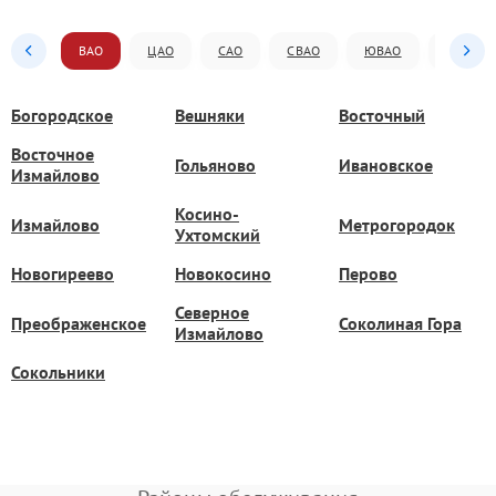
ВАО
ЦАО
САО
СВАО
ЮВАО
ЮАО
Богородское
Вешняки
Восточный
Восточное
Гольяново
Ивановское
Измайлово
Косино-
Измайлово
Метрогородок
Ухтомский
Новогиреево
Новокосино
Перово
Северное
Преображенское
Соколиная Гора
Измайлово
Сокольники