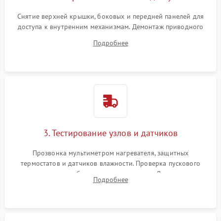
Снятие верхней крышки, боковых и передней панелей для
доступа к внутренним механизмам. Демонтаж приводного
ремня, панели управления и защитных кожухов.
Подробнее
Обеспечение свободного доступа к ТЭНу, компрессору,
двигателю и дренажной помпе.
3. Тестирование узлов и датчиков
Прозвонка мультиметром нагревателя, защитных
термостатов и датчиков влажности. Проверка пускового
конденсатора, обмоток мотора и помпы. Для машин с
Подробнее
тепловым насосом — диагностика работы компрессора и
оценка циркуляции хладагента.