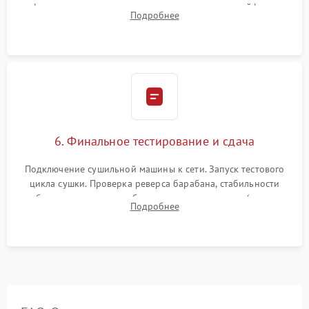
фиксация всех узлов, подключение клемм и шлейфов к
Подробнее
модулю управления. Монтаж корпусных панелей, люка и
верхней крышки устройства.
6. Финальное тестирование и сдача
Подключение сушильной машины к сети. Запуск тестового
цикла сушки. Проверка реверса барабана, стабильности
набора температуры, работы дренажного насоса (откачка
Подробнее
конденсата) и отсутствия посторонних скрипов, стуков или
вибраций.