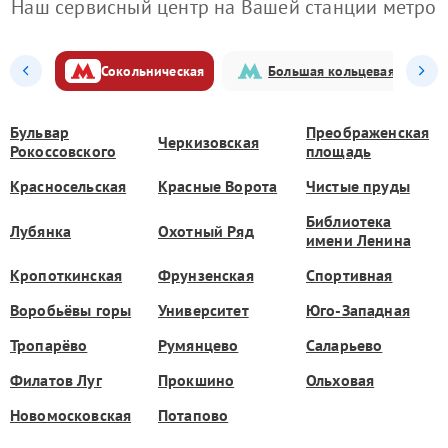
Наш сервисный центр на Вашей станции метро
Сокольническая
Большая кольцевая
Бульвар
Преображенская
Черкизовская
Рокоссовского
площадь
Красносельская
Красные Ворота
Чистые пруды
Библиотека
Лубянка
Охотный Ряд
имени Ленина
Кропоткинская
Фрунзенская
Спортивная
Воробьёвы горы
Университет
Юго-Западная
Тропарёво
Румянцево
Саларьево
Филатов Луг
Прокшино
Ольховая
Новомосковская
Потапово