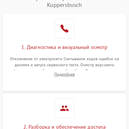
Kuppersbusch
1. Диагностика и визуальный осмотр
Отключение от электросети. Считывание кодов ошибок на
дисплее и запуск сервисного теста. Осмотр ворсового
фильтра, теплообменника и барабана. Опрос клиента о
Подробнее
неисправностях (не сушит, не крутит барабан, сильно шумит
или выдает ошибку).
2. Разборка и обеспечение доступа