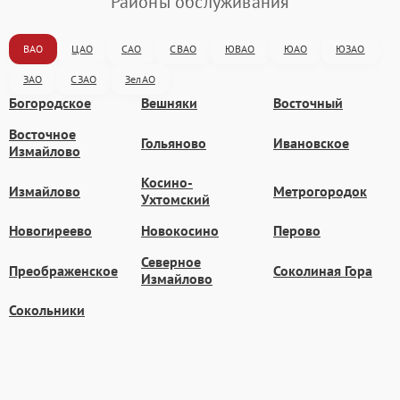
Районы обслуживания
ВАО
ЦАО
САО
СВАО
ЮВАО
ЮАО
ЮЗАО
ЗАО
СЗАО
ЗелАО
Богородское
Вешняки
Восточный
Восточное
Гольяново
Ивановское
Измайлово
Косино-
Измайлово
Метрогородок
Ухтомский
Новогиреево
Новокосино
Перово
Северное
Преображенское
Соколиная Гора
Измайлово
Сокольники