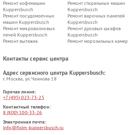
Ремонт кофемашин
Ремонт стиральных машин
Kuppersbusch
Kuppersbusch
Ремонт посудомоечных
Ремонт варочных панелей
машин Kuppersbusch
Kuppersbusch
Ремонт микроволновых
Ремонт духовых шкафов
печей Kuppersbusch
Kuppersbusch
Ремонт вытяжек
Ремонт морозильных камер
Kuppersbusch
Kuppersbusch
Ремонт холодильников
Ремонт промышленных
Контакты сервис центра
Kuppersbusch
вакуумных упаковщиков
Kuppersbusch
Адрес сервисного центра Kuppersbusch:
Ремонт сушильных машин Kuppersbusch
г. Москва, ул. Чаянова 18
Горячая линия:
+7 (495) 023-73-25
Контактный телефон:
8 (800) 100-33-26
Электронная почта:
info@fixim-kuppersbusch.ru