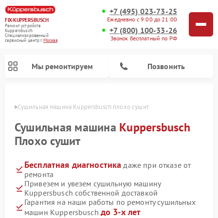
+7 (495) 023-73-25
Ежедневно с 9:00 до 21:00
FIX-KUPPERSBUSCH
Ремонт устройств
+7 (800) 100-33-26
Kuppersbusch
Специализированный
Звонок бесплатный по РФ
cервисный центр г.
Москва
Мы ремонтируем
Позвонить
оскве
Сушильная машина Kuppersbusch плохо сушит
Сушильная машина
Kuppersbusch
Плохо сушит
Бесплатная диагностика
даже при отказе от
ремонта
Привезем и увезем сушильную машину
Kuppersbusch собственной доставкой
Ремонт кофемашин Kuppersbusch
Ремонт посудомоечных машин Kuppersbusch
Ремонт микроволновых печей Kuppersbusch
Ремонт холодильников Kuppersbusch
Ремонт стиральных машин Kuppersbusch
Ремонт варочных панелей Kuppersbusch
Ремонт духовых шкафов Kuppersbusch
Ремонт морозильных камер Kuppersbusch
Ремонт промышленных вакуумных упаковщиков Kuppersbusch
Гарантия на наши работы по ремонту сушильных
до 3-х лет
машин Kuppersbusch