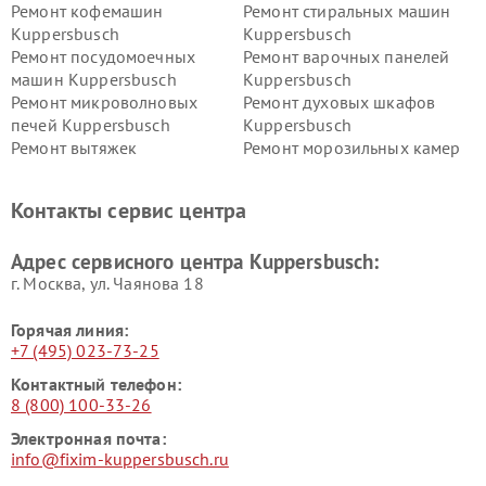
Ремонт кофемашин
Ремонт стиральных машин
Kuppersbusch
Kuppersbusch
Ремонт посудомоечных
Ремонт варочных панелей
машин Kuppersbusch
Kuppersbusch
Ремонт микроволновых
Ремонт духовых шкафов
печей Kuppersbusch
Kuppersbusch
Ремонт вытяжек
Ремонт морозильных камер
Kuppersbusch
Kuppersbusch
Ремонт холодильников
Ремонт промышленных
Контакты сервис центра
Kuppersbusch
вакуумных упаковщиков
Kuppersbusch
Адрес сервисного центра Kuppersbusch:
Ремонт сушильных машин Kuppersbusch
г. Москва, ул. Чаянова 18
Горячая линия:
+7 (495) 023-73-25
Контактный телефон:
8 (800) 100-33-26
Электронная почта:
info@fixim-kuppersbusch.ru