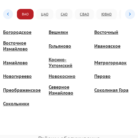
ВАО
ЦАО
САО
СВАО
ЮВАО
ЮАО
Богородское
Вешняки
Восточный
Восточное
Гольяново
Ивановское
Измайлово
Косино-
Измайлово
Метрогородок
Ухтомский
Новогиреево
Новокосино
Перово
Северное
Преображенское
Соколиная Гора
Измайлово
Сокольники