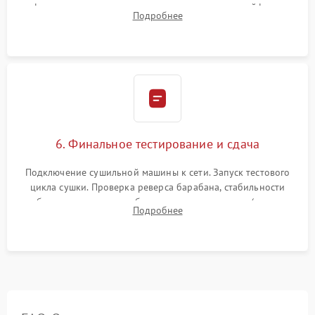
фиксация всех узлов, подключение клемм и шлейфов к
Подробнее
модулю управления. Монтаж корпусных панелей, люка и
верхней крышки устройства.
6. Финальное тестирование и сдача
Подключение сушильной машины к сети. Запуск тестового
цикла сушки. Проверка реверса барабана, стабильности
набора температуры, работы дренажного насоса (откачка
Подробнее
конденсата) и отсутствия посторонних скрипов, стуков или
вибраций.