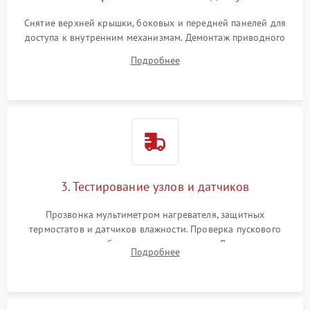
Снятие верхней крышки, боковых и передней панелей для
доступа к внутренним механизмам. Демонтаж приводного
ремня, панели управления и защитных кожухов.
Подробнее
Обеспечение свободного доступа к ТЭНу, компрессору,
двигателю и дренажной помпе.
3. Тестирование узлов и датчиков
Прозвонка мультиметром нагревателя, защитных
термостатов и датчиков влажности. Проверка пускового
конденсатора, обмоток мотора и помпы. Для машин с
Подробнее
тепловым насосом — диагностика работы компрессора и
оценка циркуляции хладагента.