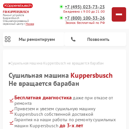
+7 (495) 023-73-25
Ежедневно с 9:00 до 21:00
FIX-KUPPERSBUSCH
Ремонт устройств
+7 (800) 100-33-26
Kuppersbusch
Специализированный
Звонок бесплатный по РФ
cервисный центр г.
Москва
Мы ремонтируем
Позвонить
оскве
Сушильная машина Kuppersbusch не вращается барабан
Сушильная машина
Kuppersbusch
Не вращается барабан
Бесплатная диагностика
даже при отказе от
ремонта
Привезем и увезем сушильную машину
Kuppersbusch собственной доставкой
Ремонт кофемашин Kuppersbusch
Ремонт посудомоечных машин Kuppersbusch
Ремонт микроволновых печей Kuppersbusch
Ремонт холодильников Kuppersbusch
Ремонт стиральных машин Kuppersbusch
Ремонт варочных панелей Kuppersbusch
Ремонт духовых шкафов Kuppersbusch
Ремонт морозильных камер Kuppersbusch
Ремонт промышленных вакуумных упаковщиков Kuppersbusch
Гарантия на наши работы по ремонту сушильных
до 3-х лет
машин Kuppersbusch