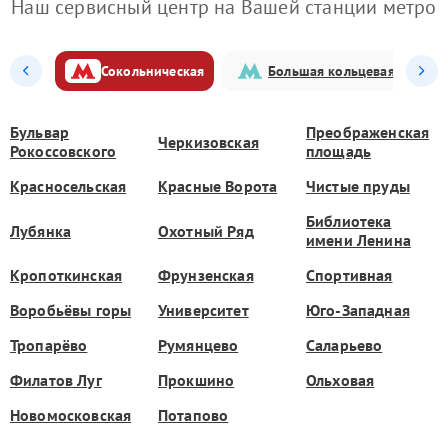
Наш сервисный центр на Вашей станции метро
Сокольническая
Большая кольцевая
Бульвар
Преображенская
Черкизовская
Рокоссовского
площадь
Красносельская
Красные Ворота
Чистые пруды
Библиотека
Лубянка
Охотный Ряд
имени Ленина
Кропоткинская
Фрунзенская
Спортивная
Воробьёвы горы
Университет
Юго-Западная
Тропарёво
Румянцево
Саларьево
Филатов Луг
Прокшино
Ольховая
Новомосковская
Потапово