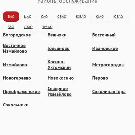
Районы обслуживания
ВАО
ЦАО
САО
СВАО
ЮВАО
ЮАО
ЮЗАО
ЗАО
СЗАО
ЗелАО
Богородское
Вешняки
Восточный
Восточное
Гольяново
Ивановское
Измайлово
Косино-
Измайлово
Метрогородок
Ухтомский
Новогиреево
Новокосино
Перово
Северное
Преображенское
Соколиная Гора
Измайлово
Сокольники