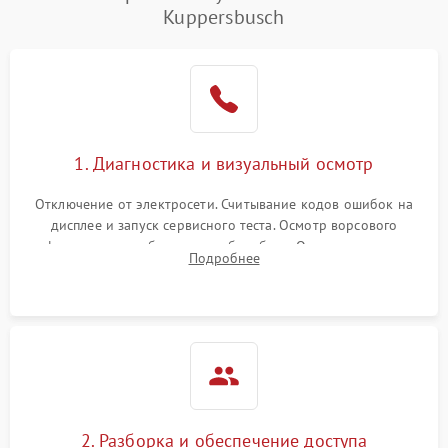
Kuppersbusch
1. Диагностика и визуальный осмотр
Отключение от электросети. Считывание кодов ошибок на
дисплее и запуск сервисного теста. Осмотр ворсового
фильтра, теплообменника и барабана. Опрос клиента о
Подробнее
неисправностях (не сушит, не крутит барабан, сильно шумит
или выдает ошибку).
2. Разборка и обеспечение доступа