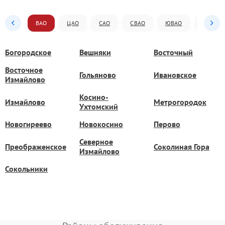
ВАО
ЦАО
САО
СВАО
ЮВАО
ЮАО
Богородское
Вешняки
Восточный
Восточное
Гольяново
Ивановское
Измайлово
Косино-
Измайлово
Метрогородок
Ухтомский
Новогиреево
Новокосино
Перово
Северное
Преображенское
Соколиная Гора
Измайлово
Сокольники