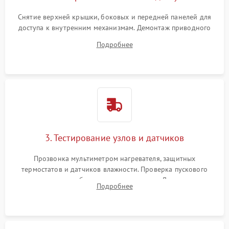
Снятие верхней крышки, боковых и передней панелей для
доступа к внутренним механизмам. Демонтаж приводного
ремня, панели управления и защитных кожухов.
Подробнее
Обеспечение свободного доступа к ТЭНу, компрессору,
двигателю и дренажной помпе.
3. Тестирование узлов и датчиков
Прозвонка мультиметром нагревателя, защитных
термостатов и датчиков влажности. Проверка пускового
конденсатора, обмоток мотора и помпы. Для машин с
Подробнее
тепловым насосом — диагностика работы компрессора и
оценка циркуляции хладагента.