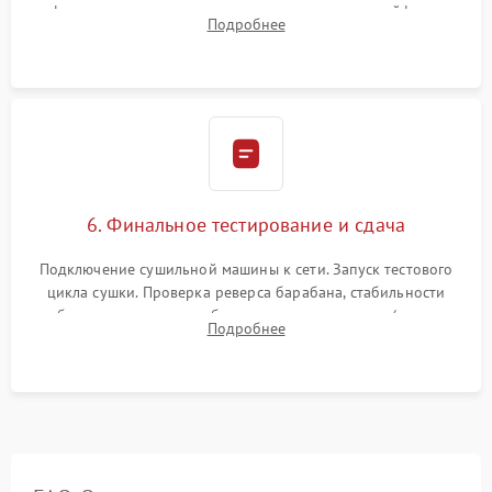
фиксация всех узлов, подключение клемм и шлейфов к
Подробнее
модулю управления. Монтаж корпусных панелей, люка и
верхней крышки устройства.
6. Финальное тестирование и сдача
Подключение сушильной машины к сети. Запуск тестового
цикла сушки. Проверка реверса барабана, стабильности
набора температуры, работы дренажного насоса (откачка
Подробнее
конденсата) и отсутствия посторонних скрипов, стуков или
вибраций.