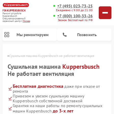
+7 (495) 023-73-25
Ежедневно с 9:00 до 21:00
FIX-KUPPERSBUSCH
Ремонт устройств
+7 (800) 100-33-26
Kuppersbusch
Специализированный
Звонок бесплатный по РФ
cервисный центр г.
Москва
Мы ремонтируем
Позвонить
оскве
Сушильная машина Kuppersbusch не работает вентиляция
Сушильная машина
Kuppersbusch
Не работает вентиляция
Бесплатная диагностика
даже при отказе от
ремонта
Привезем и увезем сушильную машину
Kuppersbusch собственной доставкой
Ремонт кофемашин Kuppersbusch
Ремонт посудомоечных машин Kuppersbusch
Ремонт микроволновых печей Kuppersbusch
Ремонт холодильников Kuppersbusch
Ремонт стиральных машин Kuppersbusch
Ремонт варочных панелей Kuppersbusch
Ремонт духовых шкафов Kuppersbusch
Ремонт морозильных камер Kuppersbusch
Ремонт промышленных вакуумных упаковщиков Kuppersbusch
Гарантия на наши работы по ремонту сушильных
до 3-х лет
машин Kuppersbusch