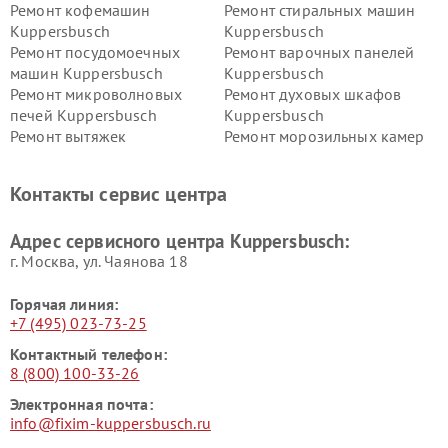
Ремонт кофемашин
Ремонт стиральных машин
Kuppersbusch
Kuppersbusch
Ремонт посудомоечных
Ремонт варочных панелей
машин Kuppersbusch
Kuppersbusch
Ремонт микроволновых
Ремонт духовых шкафов
печей Kuppersbusch
Kuppersbusch
Ремонт вытяжек
Ремонт морозильных камер
Kuppersbusch
Kuppersbusch
Ремонт холодильников
Ремонт промышленных
Контакты сервис центра
Kuppersbusch
вакуумных упаковщиков
Kuppersbusch
Адрес сервисного центра Kuppersbusch:
Ремонт сушильных машин Kuppersbusch
г. Москва, ул. Чаянова 18
Горячая линия:
+7 (495) 023-73-25
Контактный телефон:
8 (800) 100-33-26
Электронная почта:
info@fixim-kuppersbusch.ru