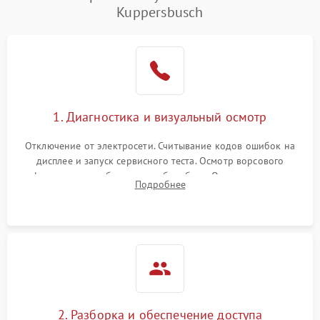
Kuppersbusch
1. Диагностика и визуальный осмотр
Отключение от электросети. Считывание кодов ошибок на
дисплее и запуск сервисного теста. Осмотр ворсового
фильтра, теплообменника и барабана. Опрос клиента о
Подробнее
неисправностях (не сушит, не крутит барабан, сильно шумит
или выдает ошибку).
2. Разборка и обеспечение доступа