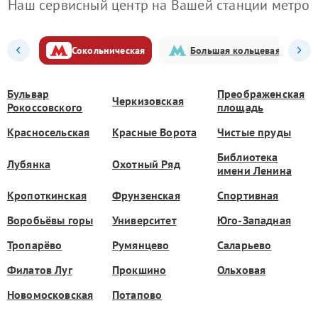
Наш сервисный центр на Вашей станции метро
Сокольническая
Большая кольцевая
Бульвар
Преображенская
Черкизовская
Рокоссовского
площадь
Красносельская
Красные Ворота
Чистые пруды
Библиотека
Лубянка
Охотный Ряд
имени Ленина
Кропоткинская
Фрунзенская
Спортивная
Воробьёвы горы
Университет
Юго-Западная
Тропарёво
Румянцево
Саларьево
Филатов Луг
Прокшино
Ольховая
Новомосковская
Потапово