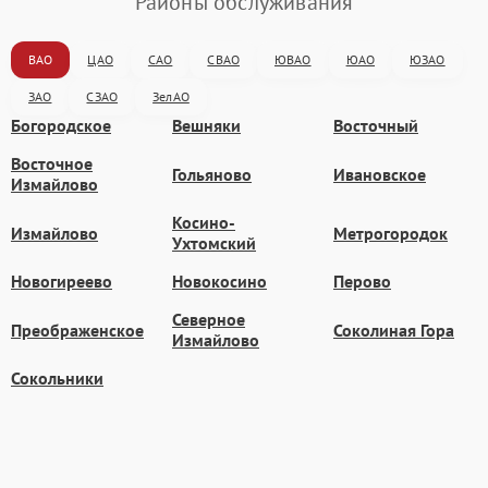
Районы обслуживания
ВАО
ЦАО
САО
СВАО
ЮВАО
ЮАО
ЮЗАО
ЗАО
СЗАО
ЗелАО
Богородское
Вешняки
Восточный
Восточное
Гольяново
Ивановское
Измайлово
Косино-
Измайлово
Метрогородок
Ухтомский
Новогиреево
Новокосино
Перово
Северное
Преображенское
Соколиная Гора
Измайлово
Сокольники