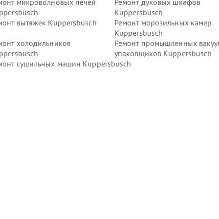
монт микроволновых печей
Ремонт духовых шкафов
ppersbusch
Kuppersbusch
монт вытяжек Kuppersbusch
Ремонт морозильных камер
Kuppersbusch
монт холодильников
Ремонт промышленных ваку
ppersbusch
упаковщиков Kuppersbusch
монт сушильных машин Kuppersbusch