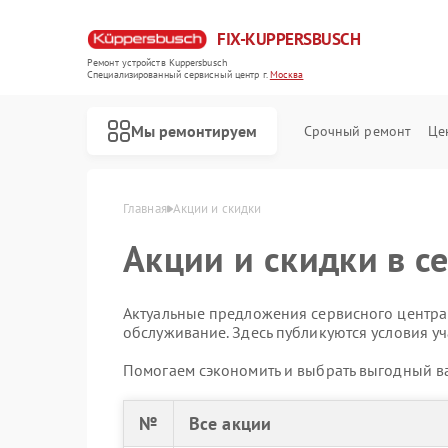
FIX-KUPPERSBUSCH
Ремонт устройств Kuppersbusch
Специализированный cервисный центр г.
Москва
Мы ремонтируем
Срочный ремонт
Це
Главная
Акции и скидки
Акции и скидки в с
Актуальные предложения сервисного центра:
обслуживание. Здесь публикуются условия уч
Помогаем сэкономить и выбрать выгодный ва
№
Все акции
Ремонт кофемашин Kuppersbusch
Ремонт стиральных машин Kuppersbusch
Ремонт посудомоечных машин Kuppersbusch
Ремонт варочных панелей Kuppersbusch
Ремонт микроволновых печей Kuppersbusch
Ремонт духовых шкафов Kuppersbusch
Ремонт вытяжек Kuppersbusch
Ремонт морозильных камер Kuppersbusch
Ремонт холодильников Kuppersbusch
Ремонт промышленных вакуумных упаковщиков Kuppersbusch
Ремонт сушильных машин Kuppersbusch