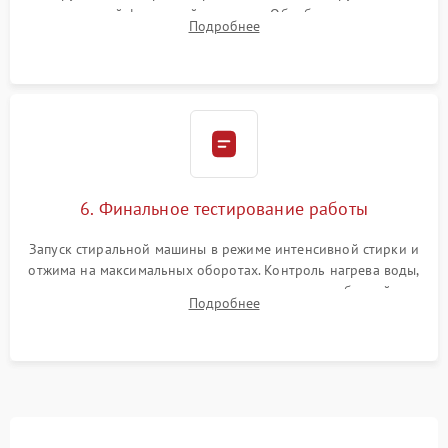
надежной фиксацией хомутами. Обработка стыков
Подробнее
герметиком для предотвращения возможных протечек воды.
6. Финальное тестирование работы
Запуск стиральной машины в режиме интенсивной стирки и
отжима на максимальных оборотах. Контроль нагрева воды,
корректности слива, отсутствия излишних вибраций,
Подробнее
посторонних стуков и протечек под корпусом.