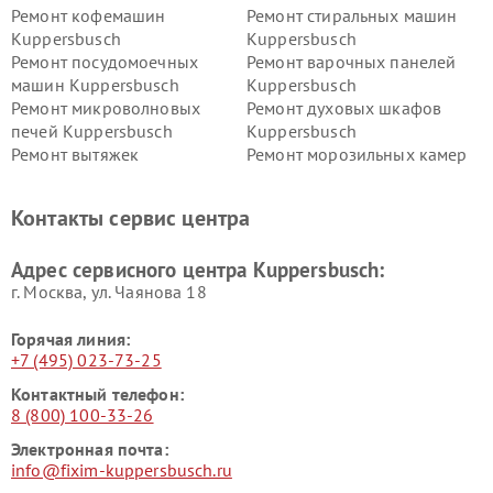
Ремонт кофемашин
Ремонт стиральных машин
Kuppersbusch
Kuppersbusch
Ремонт посудомоечных
Ремонт варочных панелей
машин Kuppersbusch
Kuppersbusch
Ремонт микроволновых
Ремонт духовых шкафов
печей Kuppersbusch
Kuppersbusch
Ремонт вытяжек
Ремонт морозильных камер
Kuppersbusch
Kuppersbusch
Ремонт холодильников
Ремонт промышленных
Контакты сервис центра
Kuppersbusch
вакуумных упаковщиков
Kuppersbusch
Адрес сервисного центра Kuppersbusch:
Ремонт сушильных машин Kuppersbusch
г. Москва, ул. Чаянова 18
Горячая линия:
+7 (495) 023-73-25
Контактный телефон:
8 (800) 100-33-26
Электронная почта:
info@fixim-kuppersbusch.ru