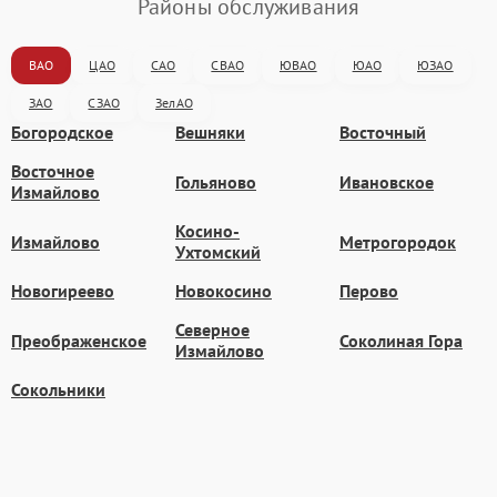
Районы обслуживания
ВАО
ЦАО
САО
СВАО
ЮВАО
ЮАО
ЮЗАО
ЗАО
СЗАО
ЗелАО
Богородское
Вешняки
Восточный
Восточное
Гольяново
Ивановское
Измайлово
Косино-
Измайлово
Метрогородок
Ухтомский
Новогиреево
Новокосино
Перово
Северное
Преображенское
Соколиная Гора
Измайлово
Сокольники