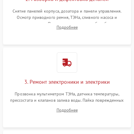
Снятие панелей корпуса, дозатора и панели управления.
Осмотр приводного ремня, ТЭНа, сливного насоса и
амортизаторов. Проверка подшипников барабана и
Подробнее
крестовины на износ, а манжеты люка на разрывы.
3. Ремонт электроники и электрики
Прозвонка мультиметром ТЭНа, датчика температуры,
прессостата и клапанов залива воды. Пайка поврежденных
дорожек или замена симисторов на плате управления.
Подробнее
Восстановление целостности проводки и контактов.