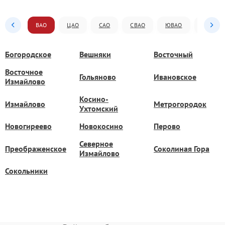
ВАО
ЦАО
САО
СВАО
ЮВАО
ЮАО
Богородское
Вешняки
Восточный
Восточное
Гольяново
Ивановское
Измайлово
Косино-
Измайлово
Метрогородок
Ухтомский
Новогиреево
Новокосино
Перово
Северное
Преображенское
Соколиная Гора
Измайлово
Сокольники