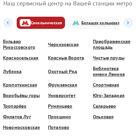
Наш сервисный центр на Вашей станции метро
Сокольническая
Большая кольцевая
Бульвар
Преображенская
Черкизовская
Рокоссовского
площадь
Красносельская
Красные Ворота
Чистые пруды
Библиотека
Лубянка
Охотный Ряд
имени Ленина
Кропоткинская
Фрунзенская
Спортивная
Воробьёвы горы
Университет
Юго-Западная
Тропарёво
Румянцево
Саларьево
Филатов Луг
Прокшино
Ольховая
Новомосковская
Потапово