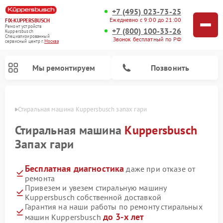
+7 (495) 023-73-25
Ежедневно с 9:00 до 21:00
FIX-KUPPERSBUSCH
Ремонт устройств
+7 (800) 100-33-26
Kuppersbusch
Специализированный
Звонок бесплатный по РФ
cервисный центр г.
Москва
Мы ремонтируем
Позвонить
оскве
Стиральная машина Kuppersbusch запах гари
Стиральная машина
Kuppersbusch
Запах гари
Бесплатная диагностика
даже при отказе от
ремонта
Привезем и увезем стиральную машину
Kuppersbusch собственной доставкой
Ремонт кофемашин Kuppersbusch
Ремонт варочных панелей Kuppersbusch
Ремонт духовых шкафов Kuppersbusch
Ремонт морозильных камер Kuppersbusch
Ремонт промышленных вакуумных упаковщиков Kuppersbusch
Ремонт посудомоечных машин Kuppersbusch
Ремонт микроволновых печей Kuppersbusch
Ремонт холодильников Kuppersbusch
Ремонт сушильных машин Kuppersbusch
Гарантия на наши работы по ремонту стиральных
до 3-х лет
машин Kuppersbusch