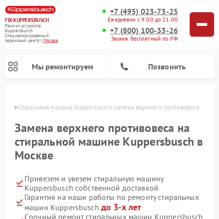
+7 (495) 023-73-25
Ежедневно с 9:00 до 21:00
FIX-KUPPERSBUSCH
Ремонт устройств
+7 (800) 100-33-26
Kuppersbusch
Специализированный
Звонок бесплатный по РФ
cервисный центр г.
Москва
Мы ремонтируем
Позвонить
оскве
Стиральная машина Kuppersbusch замена верхнего противовеса
Замена верхнего противовеса на
стиральной машине Kuppersbusch в
Москве
Привезем и увезем стиральную машину
Kuppersbusch собственной доставкой
Гарантия на наши работы по ремонту стиральных
Ремонт кофемашин Kuppersbusch
Ремонт варочных панелей Kuppersbusch
Ремонт духовых шкафов Kuppersbusch
Ремонт морозильных камер Kuppersbusch
Ремонт промышленных вакуумных упаковщиков Kuppersbusch
Ремонт посудомоечных машин Kuppersbusch
Ремонт микроволновых печей Kuppersbusch
Ремонт холодильников Kuppersbusch
Ремонт сушильных машин Kuppersbusch
до 3-х лет
машин Kuppersbusch
Срочный ремонт стиральных машин Kuppersbusch