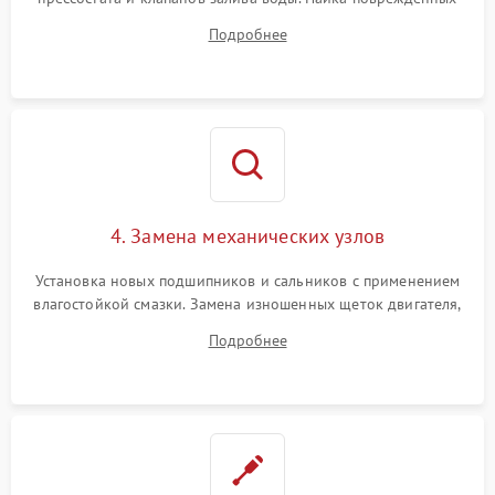
дорожек или замена симисторов на плате управления.
Подробнее
Восстановление целостности проводки и контактов.
4. Замена механических узлов
Установка новых подшипников и сальников с применением
влагостойкой смазки. Замена изношенных щеток двигателя,
порванного ремня привода, неисправного сливного насоса
Подробнее
или поврежденной резиновой манжеты.