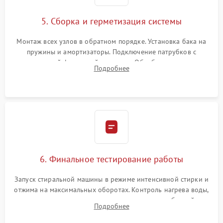
5. Сборка и герметизация системы
Монтаж всех узлов в обратном порядке. Установка бака на
пружины и амортизаторы. Подключение патрубков с
надежной фиксацией хомутами. Обработка стыков
Подробнее
герметиком для предотвращения возможных протечек воды.
6. Финальное тестирование работы
Запуск стиральной машины в режиме интенсивной стирки и
отжима на максимальных оборотах. Контроль нагрева воды,
корректности слива, отсутствия излишних вибраций,
Подробнее
посторонних стуков и протечек под корпусом.