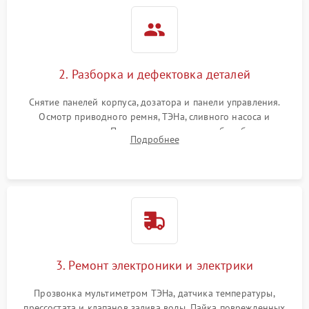
2. Разборка и дефектовка деталей
Снятие панелей корпуса, дозатора и панели управления.
Осмотр приводного ремня, ТЭНа, сливного насоса и
амортизаторов. Проверка подшипников барабана и
Подробнее
крестовины на износ, а манжеты люка на разрывы.
3. Ремонт электроники и электрики
Прозвонка мультиметром ТЭНа, датчика температуры,
прессостата и клапанов залива воды. Пайка поврежденных