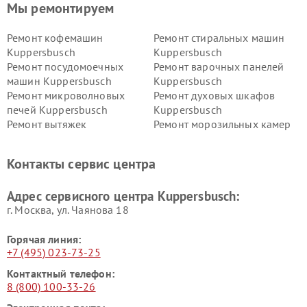
Мы ремонтируем
Ремонт кофемашин
Ремонт стиральных машин
Kuppersbusch
Kuppersbusch
Ремонт посудомоечных
Ремонт варочных панелей
машин Kuppersbusch
Kuppersbusch
Ремонт микроволновых
Ремонт духовых шкафов
печей Kuppersbusch
Kuppersbusch
Ремонт вытяжек
Ремонт морозильных камер
Kuppersbusch
Kuppersbusch
Ремонт холодильников
Ремонт промышленных
Контакты сервис центра
Kuppersbusch
вакуумных упаковщиков
Kuppersbusch
Адрес сервисного центра Kuppersbusch:
Ремонт сушильных машин Kuppersbusch
г. Москва, ул. Чаянова 18
Горячая линия:
+7 (495) 023-73-25
Контактный телефон:
8 (800) 100-33-26