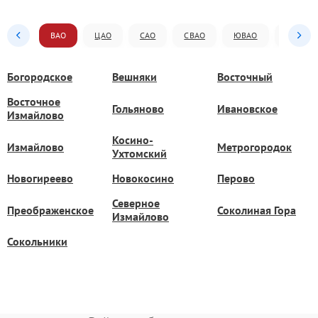
ВАО
ЦАО
САО
СВАО
ЮВАО
ЮАО
Богородское
Вешняки
Восточный
Восточное
Гольяново
Ивановское
Измайлово
Косино-
Измайлово
Метрогородок
Ухтомский
Новогиреево
Новокосино
Перово
Северное
Преображенское
Соколиная Гора
Измайлово
Сокольники