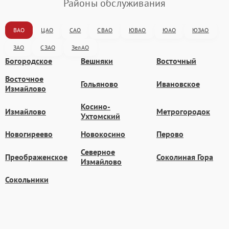
Районы обслуживания
ВАО
ЦАО
САО
СВАО
ЮВАО
ЮАО
ЮЗАО
ЗАО
СЗАО
ЗелАО
Богородское
Вешняки
Восточный
Восточное
Гольяново
Ивановское
Измайлово
Косино-
Измайлово
Метрогородок
Ухтомский
Новогиреево
Новокосино
Перово
Северное
Преображенское
Соколиная Гора
Измайлово
Сокольники