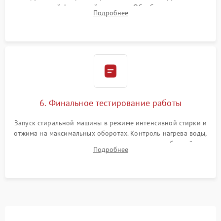
надежной фиксацией хомутами. Обработка стыков
Подробнее
герметиком для предотвращения возможных протечек воды.
6. Финальное тестирование работы
Запуск стиральной машины в режиме интенсивной стирки и
отжима на максимальных оборотах. Контроль нагрева воды,
корректности слива, отсутствия излишних вибраций,
Подробнее
посторонних стуков и протечек под корпусом.