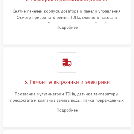
Снятие панелей корпуса, дозатора и панели управления.
Осмотр приводного ремня, ТЭНа, сливного насоса и
амортизаторов. Проверка подшипников барабана и
Подробнее
крестовины на износ, а манжеты люка на разрывы.
3. Ремонт электроники и электрики
Прозвонка мультиметром ТЭНа, датчика температуры,
прессостата и клапанов залива воды. Пайка поврежденных
дорожек или замена симисторов на плате управления.
Подробнее
Восстановление целостности проводки и контактов.