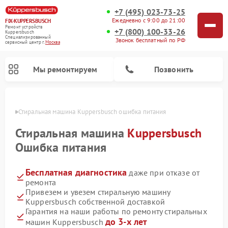
+7 (495) 023-73-25
Ежедневно с 9:00 до 21:00
FIX-KUPPERSBUSCH
Ремонт устройств
+7 (800) 100-33-26
Kuppersbusch
Специализированный
Звонок бесплатный по РФ
cервисный центр г.
Москва
Мы ремонтируем
Позвонить
оскве
Стиральная машина Kuppersbusch ошибка питания
Стиральная машина
Kuppersbusch
Ошибка питания
Бесплатная диагностика
даже при отказе от
ремонта
Привезем и увезем стиральную машину
Kuppersbusch собственной доставкой
Ремонт кофемашин Kuppersbusch
Ремонт варочных панелей Kuppersbusch
Ремонт духовых шкафов Kuppersbusch
Ремонт морозильных камер Kuppersbusch
Ремонт промышленных вакуумных упаковщиков Kuppersbusch
Ремонт посудомоечных машин Kuppersbusch
Ремонт микроволновых печей Kuppersbusch
Ремонт холодильников Kuppersbusch
Ремонт сушильных машин Kuppersbusch
Гарантия на наши работы по ремонту стиральных
до 3-х лет
машин Kuppersbusch