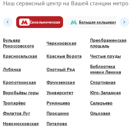
Наш сервисный центр на Вашей станции метро
Сокольническая
Большая кольцевая
Бульвар
Преображенская
Черкизовская
Рокоссовского
площадь
Красносельская
Красные Ворота
Чистые пруды
Библиотека
Лубянка
Охотный Ряд
имени Ленина
Кропоткинская
Фрунзенская
Спортивная
Воробьёвы горы
Университет
Юго-Западная
Тропарёво
Румянцево
Саларьево
Филатов Луг
Прокшино
Ольховая
Новомосковская
Потапово