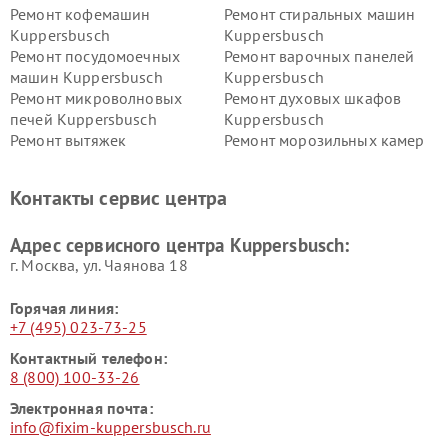
Ремонт кофемашин
Ремонт стиральных машин
Kuppersbusch
Kuppersbusch
Ремонт посудомоечных
Ремонт варочных панелей
машин Kuppersbusch
Kuppersbusch
Ремонт микроволновых
Ремонт духовых шкафов
печей Kuppersbusch
Kuppersbusch
Ремонт вытяжек
Ремонт морозильных камер
Kuppersbusch
Kuppersbusch
Ремонт холодильников
Ремонт промышленных
Контакты сервис центра
Kuppersbusch
вакуумных упаковщиков
Kuppersbusch
Адрес сервисного центра Kuppersbusch:
Ремонт сушильных машин Kuppersbusch
г. Москва, ул. Чаянова 18
Горячая линия:
+7 (495) 023-73-25
Контактный телефон:
8 (800) 100-33-26
Электронная почта:
info@fixim-kuppersbusch.ru