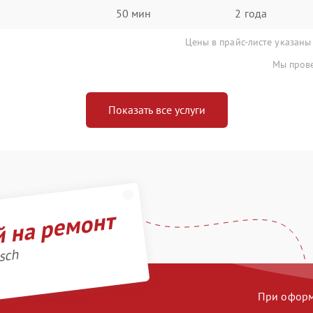
50 мин
2 года
Цены в прайс-листе указаны
Мы прове
Показать все услуги
й на ремонт
sch
При оформл