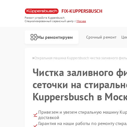
FIX-KUPPERSBUSCH
Ремонт устройств Kuppersbusch
Специализированный cервисный центр г.
Москва
Мы ремонтируем
Срочный ремонт
Це
persbusch в Москве
Стиральная машина Kuppersbusch чистка заливного филь
Чистка заливного ф
сеточки на стираль
Kuppersbusch в Мос
Привезем и увезем стиральную машину Kup
доставкой
Гарантия на наши работы по ремонту сти
Ремонт кофемашин Kuppersbusch
Ремонт посудомоечных машин Kuppersbusch
Ремонт варочных панелей Kuppersbusch
Ремонт микроволновых печей Kuppersbusch
Ремонт духовых шкафов Kuppersbusch
Ремонт вытяжек Kuppersbusch
Ремонт морозильных камер Kuppersbusch
Ремонт холодильников Kuppersbusch
Ремонт промышленных вакуумных упаковщиков Kuppersbusch
Ремонт сушильных машин Kuppersbusch