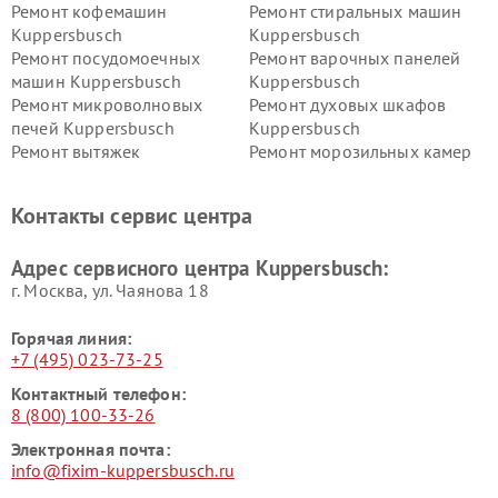
Ремонт кофемашин
Ремонт стиральных машин
Kuppersbusch
Kuppersbusch
Ремонт посудомоечных
Ремонт варочных панелей
машин Kuppersbusch
Kuppersbusch
Ремонт микроволновых
Ремонт духовых шкафов
печей Kuppersbusch
Kuppersbusch
Ремонт вытяжек
Ремонт морозильных камер
Kuppersbusch
Kuppersbusch
Ремонт холодильников
Ремонт промышленных
Контакты сервис центра
Kuppersbusch
вакуумных упаковщиков
Kuppersbusch
Адрес сервисного центра Kuppersbusch:
Ремонт сушильных машин Kuppersbusch
г. Москва, ул. Чаянова 18
Горячая линия:
+7 (495) 023-73-25
Контактный телефон:
8 (800) 100-33-26
Электронная почта:
info@fixim-kuppersbusch.ru