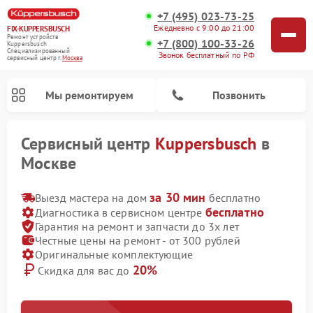
+7 (495) 023-73-25
Ежедневно с 9:00 до 21:00
FIX-KUPPERSBUSCH
Ремонт устройств
+7 (800) 100-33-26
Kuppersbusch
Специализированный
Звонок бесплатный по РФ
cервисный центр г.
Москва
Мы ремонтируем
Позвонить
Сервисный центр
Kuppersbusch
в
Москве
за 30 мин
Выезд мастера на дом
бесплатно
бесплатно
Диагностика в сервисном центре
Гарантия на ремонт и запчасти до 3х лет
Честные цены на ремонт - от 300 рублей
Оригинальные комплектующие
20%
Скидка для вас до
Ремонт кофемашин Kuppersbusch
Ремонт посудомоечных машин Kuppersbusch
Ремонт микроволновых печей Kuppersbusch
Ремонт холодильников Kuppersbusch
Ремонт сушильных машин Kuppersbusch
Ремонт стиральных машин Kuppersbusch
Ремонт варочных панелей Kuppersbusch
Ремонт духовых шкафов Kuppersbusch
Ремонт морозильных камер Kuppersbusch
Ремонт промышленных вакуумных упаковщиков Kuppersbusch