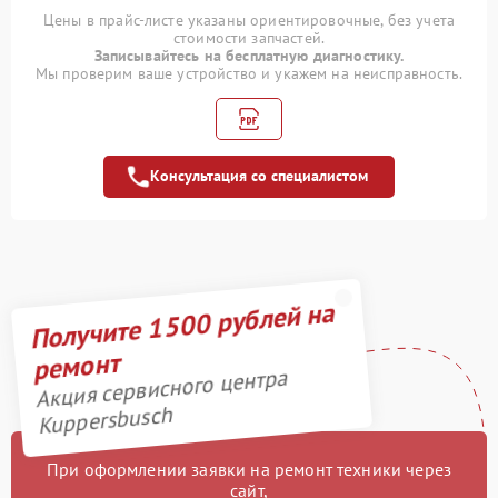
Полный ремонт
1400 рублей
Цены в прайс-листе указаны ориентировочные, без учета
заварочного блока
стоимости запчастей.
Записывайтесь на бесплатную диагностику.
Профилактическая
Мы проверим ваше устройство и укажем на неисправность.
1000 рублей
чистка кофемашины
Замена штуцера
1100 рублей
Консультация со специалистом
Замена уплотнительных
900 рублей
элементов
Замена термостата
1000 рублей
Получите 1500 рублей на
Замена ручки горелки
1300 рублей
ремонт
Замена платы
1600 рублей
Акция сервисного центра
управления
Kuppersbusch
Замена одной горелки
1600 рублей
При оформлении заявки на ремонт техники через
Замена насоса
1100 рублей
сайт,