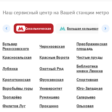
Наш сервисный центр на Вашей станции метро
Сокольническая
Большая кольцевая
Бульвар
Преображенская
Черкизовская
Рокоссовского
площадь
Красносельская
Красные Ворота
Чистые пруды
Библиотека
Лубянка
Охотный Ряд
имени Ленина
Кропоткинская
Фрунзенская
Спортивная
Воробьёвы горы
Университет
Юго-Западная
Тропарёво
Румянцево
Саларьево
Филатов Луг
Прокшино
Ольховая