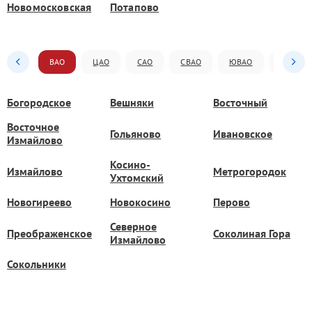
Новомосковская
Потапово
ВАО
ЦАО
САО
СВАО
ЮВАО
ЮАО
Богородское
Вешняки
Восточный
Восточное
Гольяново
Ивановское
Измайлово
Косино-
Измайлово
Метрогородок
Ухтомский
Новогиреево
Новокосино
Перово
Северное
Преображенское
Соколиная Гора
Измайлово
Сокольники