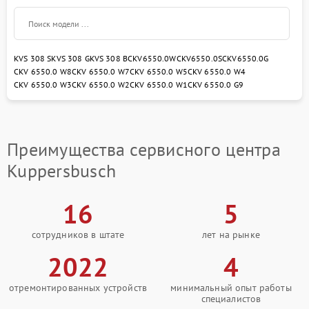
KVS 308 S
KVS 308 G
KVS 308 B
CKV6550.0W
CKV6550.0S
CKV6550.0G
CKV 6550.0 W8
CKV 6550.0 W7
CKV 6550.0 W5
CKV 6550.0 W4
CKV 6550.0 W3
CKV 6550.0 W2
CKV 6550.0 W1
CKV 6550.0 G9
Преимущества сервисного центра
Kuppersbusch
16
5
сотрудников в штате
лет на рынке
2022
4
отремонтированных устройств
минимальный опыт работы
специалистов