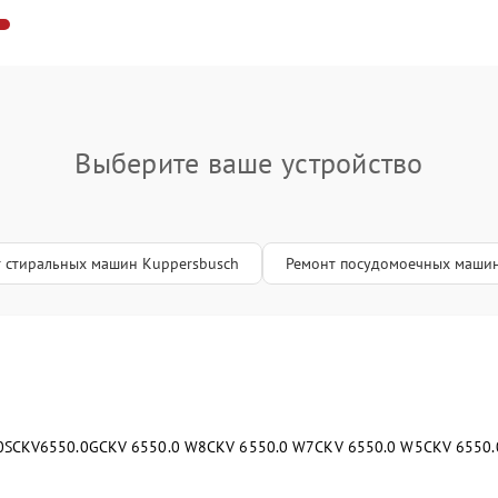
Выберите ваше устройство
 стиральных машин Kuppersbusch
Ремонт посудомоечных машин
0S
CKV6550.0G
CKV 6550.0 W8
CKV 6550.0 W7
CKV 6550.0 W5
CKV 6550