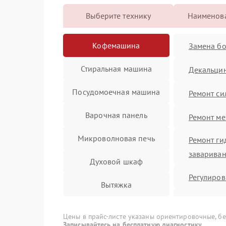
Выберите технику
Наименова
Кофемашина
Замена б
Стиральная машина
Декальци
Посудомоечная машина
Ремонт си
Варочная панель
Ремонт ме
Микроволновая печь
Ремонт ги
заварива
Духовой шкаф
Регулиров
Вытяжка
Полный р
Морозильная камера
блока
Цены в прайс-листе указаны ориентировочные, без
Записывайтесь на бесплатную диагностику.