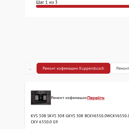
Шаг 1 из 3
←
Ремонт кофемашин Kuppersbusch
Ремонт
Перейти
Ремонт кофемашин
KVS 308 S
KVS 308 G
KVS 308 B
CKV6550.0W
CKV6550.
CKV 6550.0 G9