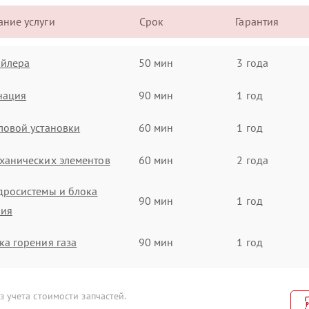
ние услуги
Срок
Гарантия
ойлера
50 мин
3 года
нация
90 мин
1 год
ловой установки
60 мин
1 год
ханических элементов
60 мин
2 года
дросистемы и блока
90 мин
1 год
ния
ка горения газа
90 мин
1 год
емонт заварочного
40 мин
2 года
 учета стоимости запчастей.