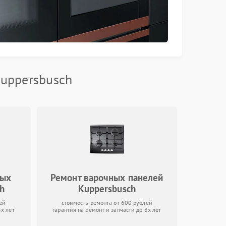
Kuppersbusch
ных
Ремонт варочных панелей
h
Kuppersbusch
ей
стоимость ремонта от 600 рублей
3х лет
гарантия на ремонт и запчасти до 3х лет