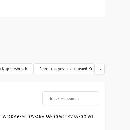
→
 Kuppersbusch
Ремонт варочных панелей Kuppersbusch
Р
.0 W4
CKV 6550.0 W3
CKV 6550.0 W2
CKV 6550.0 W1