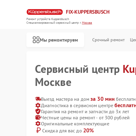
FIX-KUPPERSBUSCH
Ремонт устройств Kuppersbusch
Специализированный cервисный центр г.
Москва
Мы ремонтируем
Срочный ремонт
Це
Сервисный центр
Ku
Москве
за 30 мин
Выезд мастера на дом
бесплатн
бесплат
Диагностика в сервисном центре
Гарантия на ремонт и запчасти до 3х лет
Честные цены на ремонт - от 300 рублей
Оригинальные комплектующие
20%
Скидка для вас до
Ремонт кофемашин Kuppersbusch
Ремонт стиральных машин Kuppersbusch
Ремонт посудомоечных машин Kuppersbusch
Ремонт варочных панелей Kuppersbusch
Ремонт микроволновых печей Kuppersbusch
Ремонт духовых шкафов Kuppersbusch
Ремонт вытяжек Kuppersbusch
Ремонт морозильных камер Kuppersbusch
Ремонт холодильников Kuppersbusch
Ремонт промышленных вакуумных упаковщиков Kuppersbusch
Ремонт сушильных машин Kuppersbusch