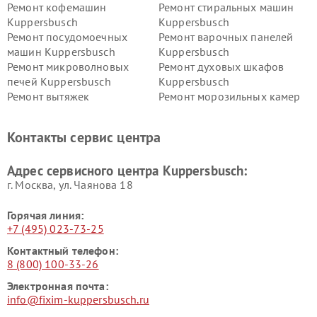
Ремонт кофемашин
Ремонт стиральных машин
Kuppersbusch
Kuppersbusch
Ремонт посудомоечных
Ремонт варочных панелей
машин Kuppersbusch
Kuppersbusch
Ремонт микроволновых
Ремонт духовых шкафов
печей Kuppersbusch
Kuppersbusch
Ремонт вытяжек
Ремонт морозильных камер
Kuppersbusch
Kuppersbusch
Ремонт холодильников
Ремонт промышленных
Контакты сервис центра
Kuppersbusch
вакуумных упаковщиков
Kuppersbusch
Адрес сервисного центра Kuppersbusch:
Ремонт сушильных машин Kuppersbusch
г. Москва, ул. Чаянова 18
Горячая линия:
+7 (495) 023-73-25
Контактный телефон:
8 (800) 100-33-26
Электронная почта:
info@fixim-kuppersbusch.ru