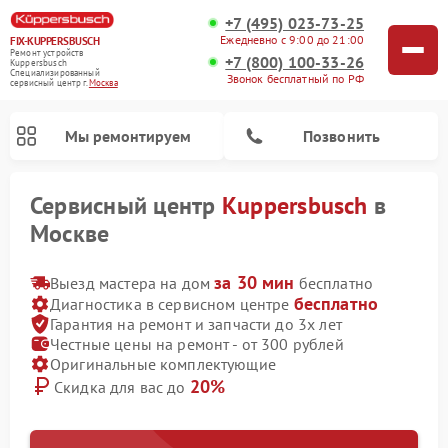
+7 (495) 023-73-25
Ежедневно с 9:00 до 21:00
FIX-KUPPERSBUSCH
Ремонт устройств
+7 (800) 100-33-26
Kuppersbusch
Специализированный
Звонок бесплатный по РФ
cервисный центр г.
Москва
Мы ремонтируем
Позвонить
Сервисный центр
Kuppersbusch
в
Москве
за 30 мин
Выезд мастера на дом
бесплатно
бесплатно
Диагностика в сервисном центре
Гарантия на ремонт и запчасти до 3х лет
Честные цены на ремонт - от 300 рублей
Оригинальные комплектующие
20%
Скидка для вас до
Ремонт кофемашин Kuppersbusch
Ремонт посудомоечных машин Kuppersbusch
Ремонт микроволновых печей Kuppersbusch
Ремонт холодильников Kuppersbusch
Ремонт сушильных машин Kuppersbusch
Ремонт стиральных машин Kuppersbusch
Ремонт варочных панелей Kuppersbusch
Ремонт духовых шкафов Kuppersbusch
Ремонт морозильных камер Kuppersbusch
Ремонт промышленных вакуумных упаковщиков Kuppersbusch