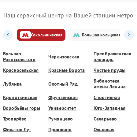
Наш сервисный центр на Вашей станции метро
Сокольническая
Большая кольцевая
Бульвар
Преображенская
Черкизовская
Рокоссовского
площадь
Красносельская
Красные Ворота
Чистые пруды
Библиотека
Лубянка
Охотный Ряд
имени Ленина
Кропоткинская
Фрунзенская
Спортивная
Воробьёвы горы
Университет
Юго-Западная
Тропарёво
Румянцево
Саларьево
Филатов Луг
Прокшино
Ольховая