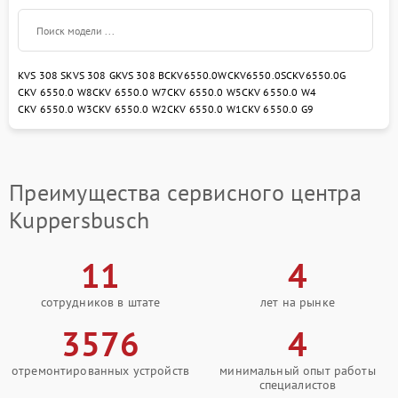
KVS 308 S
KVS 308 G
KVS 308 B
CKV6550.0W
CKV6550.0S
CKV6550.0G
CKV 6550.0 W8
CKV 6550.0 W7
CKV 6550.0 W5
CKV 6550.0 W4
CKV 6550.0 W3
CKV 6550.0 W2
CKV 6550.0 W1
CKV 6550.0 G9
Преимущества сервисного центра
Kuppersbusch
11
4
сотрудников в штате
лет на рынке
3576
4
отремонтированных устройств
минимальный опыт работы
специалистов