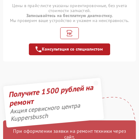
Полный ремонт
1400 рублей
Цены в прайс-листе указаны ориентировочные, без учета
заварочного блока
стоимости запчастей.
Записывайтесь на бесплатную диагностику.
Профилактическая
Мы проверим ваше устройство и укажем на неисправность.
1000 рублей
чистка кофемашины
Замена штуцера
1100 рублей
Консультация со специалистом
Замена уплотнительных
900 рублей
элементов
Замена термостата
1000 рублей
Получите 1500 рублей на
Замена ручки горелки
1300 рублей
ремонт
Замена платы
1600 рублей
Акция сервисного центра
управления
Kuppersbusch
Замена одной горелки
1600 рублей
При оформлении заявки на ремонт техники через
Замена насоса
1100 рублей
сайт,