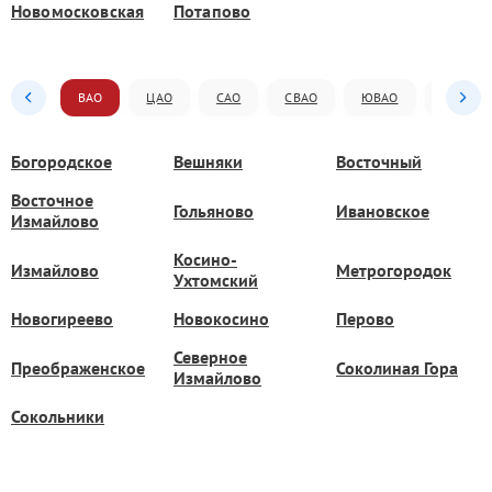
Новомосковская
Потапово
ВАО
ЦАО
САО
СВАО
ЮВАО
ЮАО
Богородское
Вешняки
Восточный
Восточное
Гольяново
Ивановское
Измайлово
Косино-
Измайлово
Метрогородок
Ухтомский
Новогиреево
Новокосино
Перово
Северное
Преображенское
Соколиная Гора
Измайлово
Сокольники