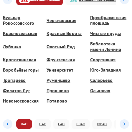
Бульвар
Преображенская
Черкизовская
Рокоссовского
площадь
Красносельская
Красные Ворота
Чистые пруды
Библиотека
Лубянка
Охотный Ряд
имени Ленина
Кропоткинская
Фрунзенская
Спортивная
Воробьёвы горы
Университет
Юго-Западная
Тропарёво
Румянцево
Саларьево
Филатов Луг
Прокшино
Ольховая
Новомосковская
Потапово
ВАО
ЦАО
САО
СВАО
ЮВАО
ЮАО