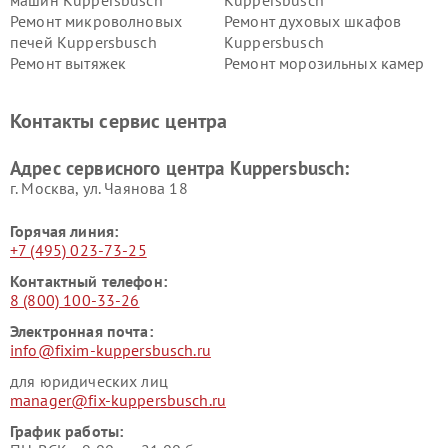
машин Kuppersbusch
Kuppersbusch
Ремонт микроволновых
Ремонт духовых шкафов
печей Kuppersbusch
Kuppersbusch
Ремонт вытяжек
Ремонт морозильных камер
Kuppersbusch
Kuppersbusch
Ремонт холодильников
Ремонт промышленных
Контакты сервис центра
Kuppersbusch
вакуумных упаковщиков
Kuppersbusch
Адрес сервисного центра Kuppersbusch:
Ремонт сушильных машин Kuppersbusch
г. Москва, ул. Чаянова 18
Горячая линия:
+7 (495) 023-73-25
Контактный телефон:
8 (800) 100-33-26
Электронная почта:
info@fixim-kuppersbusch.ru
для юридических лиц
manager@fix-kuppersbusch.ru
График работы: