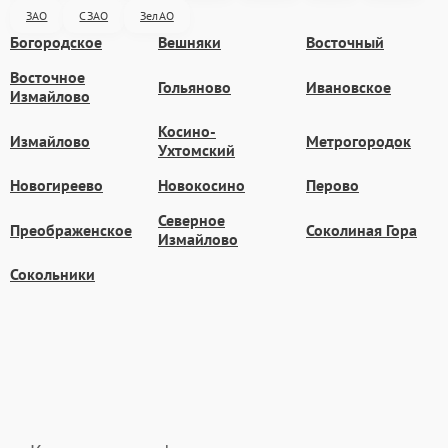
ЗАО
СЗАО
ЗелАО
Богородское
Вешняки
Восточный
Восточное
Гольяново
Ивановское
Измайлово
Косино-
Измайлово
Метрогородок
Ухтомский
Новогиреево
Новокосино
Перово
Северное
Преображенское
Соколиная Гора
Измайлово
Сокольники