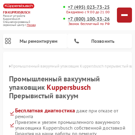
+7 (495) 023-73-25
Ежедневно с 9:00 до 21:00
FIX-KUPPERSBUSCH
Ремонт устройств
+7 (800) 100-33-26
Kuppersbusch
Специализированный
Звонок бесплатный по РФ
cервисный центр г.
Москва
Мы ремонтируем
Позвонить
оскве
Промышленный вакуумный упаковщик Kuppersbusch прерывистый вак
Промышленный вакуумный
упаковщик
Kuppersbusch
Прерывистый вакуум
Бесплатная диагностика
даже при отказе от
ремонта
Привезем и увезем промышленного вакуумного
Ремонт кофемашин Kuppersbusch
Ремонт посудомоечных машин Kuppersbusch
Ремонт микроволновых печей Kuppersbusch
Ремонт холодильников Kuppersbusch
Ремонт стиральных машин Kuppersbusch
Ремонт варочных панелей Kuppersbusch
Ремонт духовых шкафов Kuppersbusch
Ремонт морозильных камер Kuppersbusch
Ремонт сушильных машин Kuppersbusch
упаковщика Kuppersbusch собственной доставкой
Гарантия на наши работы по ремонту