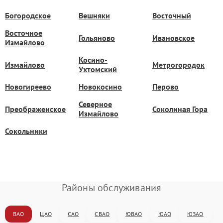
Богородское
Вешняки
Восточный
Восточное
Гольяново
Ивановское
Измайлово
Косино-
Измайлово
Метрогородок
Ухтомский
Новогиреево
Новокосино
Перово
Северное
Преображенское
Соколиная Гора
Измайлово
Сокольники
Районы обслуживания
ВАО
ЦАО
САО
СВАО
ЮВАО
ЮАО
ЮЗАО