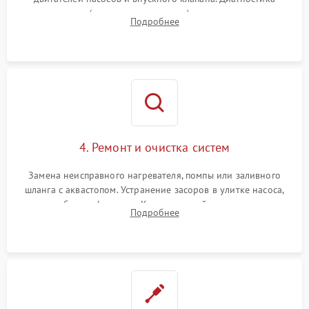
прессостата (датчика уровня воды), датчика мутности,
Подробнее
концевика дверцы и электронного модуля управления.
4. Ремонт и очистка систем
Замена неисправного нагревателя, помпы или заливного
шланга с аквастопом. Устранение засоров в улитке насоса,
патрубках и фильтрах. Компонентный ремонт платы
Подробнее
управления, восстановление поврежденной проводки.