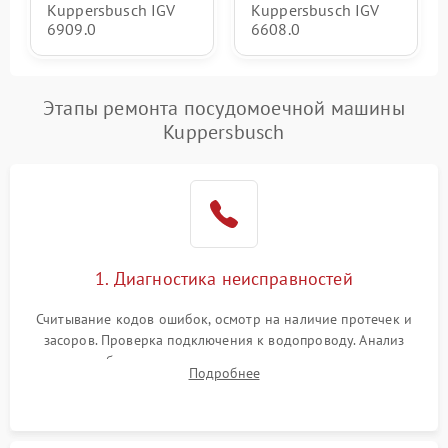
Kuppersbusch IGV
Kuppersbusch IGV
6909.0
6608.0
Этапы ремонта посудомоечной машины
Kuppersbusch
1. Диагностика неисправностей
Считывание кодов ошибок, осмотр на наличие протечек и
засоров. Проверка подключения к водопроводу. Анализ
жалоб на отсутствие слива, нагрева, вращения
Подробнее
разбрызгивателей или срабатывание системы защиты
аквастоп.