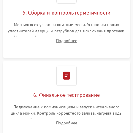
5. Сборка и контроль герметичности
Монтаж всех узлов на штатные места. Установка новых
уплотнителей дверцы и патрубков для исключения протечек.
Надежная фиксация хомутов гидравлической системы,
Подробнее
сборка корпуса и установка датчика поплавка.
6. Финальное тестирование
Подключение к коммуникациям и запуск интенсивного
цикла мойки. Контроль корректного залива, нагрева воды
до нужной температуры, отсутствия посторонних шумов,
Подробнее
штатного слива и абсолютной сухости в поддоне.