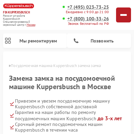
+7 (495) 023-73-25
Ежедневно с 9:00 до 21:00
FIX-KUPPERSBUSCH
Ремонт устройств
+7 (800) 100-33-26
Kuppersbusch
Специализированный
Звонок бесплатный по РФ
cервисный центр г.
Москва
Мы ремонтируем
Позвонить
оскве
Посудомоечная машина Kuppersbusch замена замка
Замена замка на посудомоечной
машине Kuppersbusch в Москве
Привезем и увезем посудомоечную машину
Kuppersbusch собственной доставкой
Гарантия на наши работы по ремонту
до 3-х лет
посудомоечных машин Kuppersbusch
Ремонт кофемашин Kuppersbusch
Ремонт варочных панелей Kuppersbusch
Ремонт духовых шкафов Kuppersbusch
Ремонт морозильных камер Kuppersbusch
Ремонт промышленных вакуумных упаковщиков Kuppersbusch
Ремонт стиральных машин Kuppersbusch
Ремонт микроволновых печей Kuppersbusch
Ремонт холодильников Kuppersbusch
Ремонт сушильных машин Kuppersbusch
Срочный ремонт посудомоечных машин
Kuppersbusch в течении часа