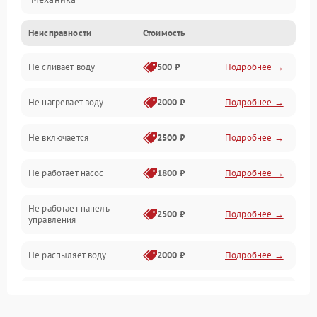
Неисправности
Стоимость
Управление
Не сливает воду
500 ₽
Подробнее →
Электропитание
Не нагревает воду
2000 ₽
Подробнее →
Датчики
Не включается
2500 ₽
Подробнее →
Нагрев
Не работает насос
1800 ₽
Подробнее →
Вода
Не работает панель
Гигиена
2500 ₽
Подробнее →
управления
Программное обеспечение
Не распыляет воду
2000 ₽
Подробнее →
Не запускается цикл
1800 ₽
Подробнее →
стирки