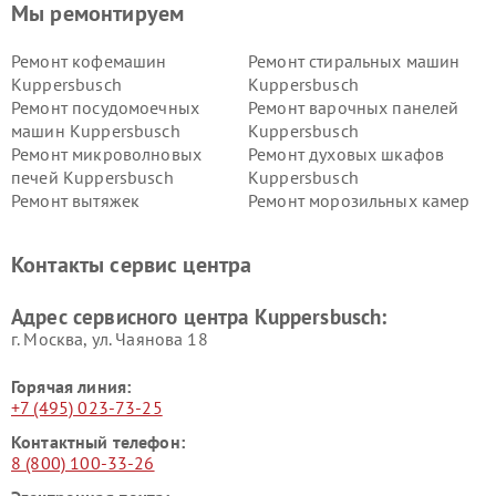
Мы ремонтируем
Ремонт кофемашин
Ремонт стиральных машин
Kuppersbusch
Kuppersbusch
Ремонт посудомоечных
Ремонт варочных панелей
машин Kuppersbusch
Kuppersbusch
Ремонт микроволновых
Ремонт духовых шкафов
печей Kuppersbusch
Kuppersbusch
Ремонт вытяжек
Ремонт морозильных камер
Kuppersbusch
Kuppersbusch
Ремонт холодильников
Ремонт промышленных
Контакты сервис центра
Kuppersbusch
вакуумных упаковщиков
Kuppersbusch
Адрес сервисного центра Kuppersbusch:
Ремонт сушильных машин Kuppersbusch
г. Москва, ул. Чаянова 18
Горячая линия:
+7 (495) 023-73-25
Контактный телефон:
8 (800) 100-33-26