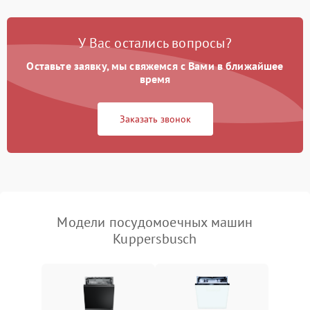
Проблемы с набором
1800 ₽
Подробнее →
воды
У Вас остались вопросы?
Оставьте заявку, мы свяжемся с Вами в ближайшее
Не работает сушилка
2100 ₽
Подробнее →
время
Сбои в работе таймера
1700 ₽
Подробнее →
Заказать звонок
Проблемы с
2100 ₽
Подробнее →
циркуляционным насосом
Модели посудомоечных машин
Kuppersbusch