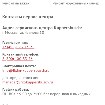
Ремонт вытяжек
Ремонт морозильных камер
Kuppersbusch
Kuppersbusch
Ремонт холодильников
Ремонт промышленных
Контакты сервис центра
Kuppersbusch
вакуумных упаковщиков
Kuppersbusch
Адрес сервисного центра Kuppersbusch:
Ремонт сушильных машин Kuppersbusch
г. Москва, ул. Чаянова 18
Горячая линия:
+7 (495) 023-73-25
Контактный телефон:
8 (800) 100-33-26
Электронная почта:
info@fixim-kuppersbusch.ru
для юридических лиц
manager@fix-kuppersbusch.ru
График работы:
ПН-ВСК с 9:00 до 21:00 без перерывов и выходных