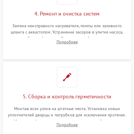
4. Ремонт и очистка систем
Замена неисправного нагревателя, помпы или заливного
шланга с аквастопом. Устранение засоров в улитке насоса,
патрубках и фильтрах. Компонентный ремонт платы
Подробнее
управления, восстановление поврежденной проводки.
5. Сборка и контроль герметичности
Монтаж всех узлов на штатные места. Установка новых
уплотнителей дверцы и патрубков для исключения протечек.
Надежная фиксация хомутов гидравлической системы,
Подробнее
сборка корпуса и установка датчика поплавка.