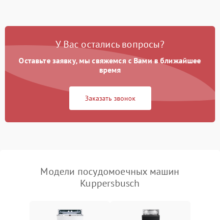
стирки
Проблемы с набором
1800 ₽
Подробнее →
воды
У Вас остались вопросы?
Оставьте заявку, мы свяжемся с Вами в ближайшее
Не работает сушилка
2100 ₽
Подробнее →
время
Сбои в работе таймера
1700 ₽
Подробнее →
Заказать звонок
Проблемы с
2100 ₽
Подробнее →
циркуляционным насосом
Модели посудомоечных машин
Kuppersbusch