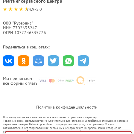
Рейтинг сервисного центра
4.9-5.0
ООО "Русервис"
ИНН 7702633247
ОГРН 1077746335776
Поделиться в соц. сетях:
Мы принимаем
все формы оплаты
Политика конфиденциальности
Вся информация на сайте носит исключительно справочный характер.
Товарные знаки используются исключительно для описания устройств, в отношении которых
сервисные центры fixim-kuppersbusch.ru предоставляют услуги по ремонту. Услуги
оказываются в неавторизованных сервисных центрах fixim-kuppersbusch.ru, которые не
связаны с правообладателями товарных знаков или их официальными представителями.