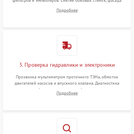
фильтров и импеллеров. Снятие боковых стенок, фасада
дверцы или нижнего поддона для прямого доступа к
Подробнее
циркуляционному насосу, ТЭНу и сливной помпе.
3. Проверка гидравлики и электроники
Прозвонка мультиметром проточного ТЭНа, обмоток
двигателей насосов и впускного клапана. Диагностика
прессостата (датчика уровня воды), датчика мутности,
Подробнее
концевика дверцы и электронного модуля управления.