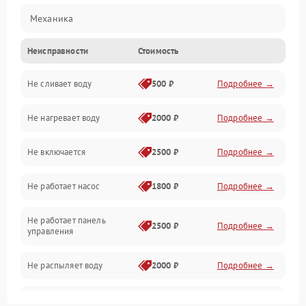
Механика
Неисправности
Стоимость
Управление
Не сливает воду
500 ₽
Подробнее →
Электропитание
Не нагревает воду
2000 ₽
Подробнее →
Датчики
Не включается
2500 ₽
Подробнее →
Нагрев
Не работает насос
1800 ₽
Подробнее →
Вода
Не работает панель
Гигиена
2500 ₽
Подробнее →
управления
Программное обеспечение
Не распыляет воду
2000 ₽
Подробнее →
Не запускается цикл
1800 ₽
Подробнее →