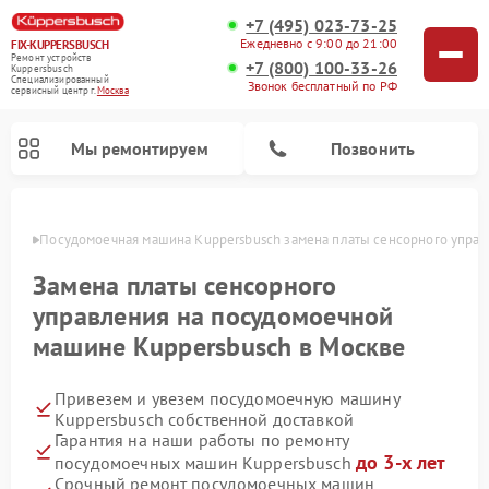
+7 (495) 023-73-25
Ежедневно с 9:00 до 21:00
FIX-KUPPERSBUSCH
Ремонт устройств
+7 (800) 100-33-26
Kuppersbusch
Специализированный
Звонок бесплатный по РФ
cервисный центр г.
Москва
Мы ремонтируем
Позвонить
оскве
Посудомоечная машина Kuppersbusch замена платы сенсорного управ
Замена платы сенсорного
управления на посудомоечной
машине Kuppersbusch в Москве
Привезем и увезем посудомоечную машину
Kuppersbusch собственной доставкой
Гарантия на наши работы по ремонту
Ремонт кофемашин Kuppersbusch
Ремонт варочных панелей Kuppersbusch
Ремонт духовых шкафов Kuppersbusch
Ремонт морозильных камер Kuppersbusch
Ремонт промышленных вакуумных упаковщиков Kuppersbusch
Ремонт стиральных машин Kuppersbusch
Ремонт микроволновых печей Kuppersbusch
Ремонт холодильников Kuppersbusch
Ремонт сушильных машин Kuppersbusch
до 3-х лет
посудомоечных машин Kuppersbusch
Срочный ремонт посудомоечных машин