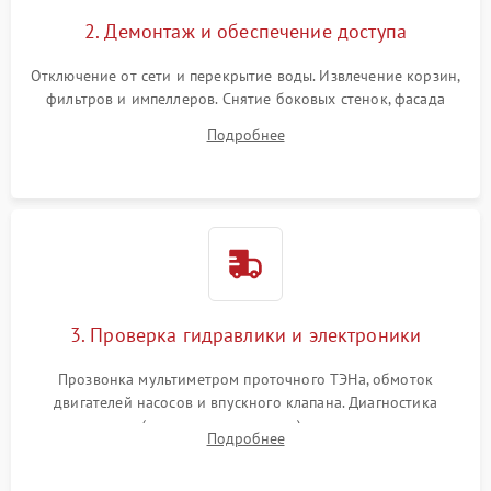
2. Демонтаж и обеспечение доступа
Отключение от сети и перекрытие воды. Извлечение корзин,
фильтров и импеллеров. Снятие боковых стенок, фасада
дверцы или нижнего поддона для прямого доступа к
Подробнее
циркуляционному насосу, ТЭНу и сливной помпе.
3. Проверка гидравлики и электроники
Прозвонка мультиметром проточного ТЭНа, обмоток
двигателей насосов и впускного клапана. Диагностика
прессостата (датчика уровня воды), датчика мутности,
Подробнее
концевика дверцы и электронного модуля управления.