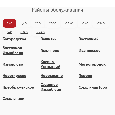
Районы обслуживания
ВАО
ЦАО
САО
СВАО
ЮВАО
ЮАО
ЮЗАО
ЗАО
СЗАО
ЗелАО
Богородское
Вешняки
Восточный
Восточное
Гольяново
Ивановское
Измайлово
Косино-
Измайлово
Метрогородок
Ухтомский
Новогиреево
Новокосино
Перово
Северное
Преображенское
Соколиная Гора
Измайлово
Сокольники