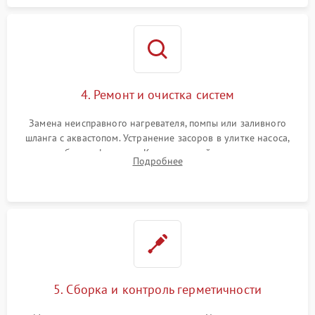
4. Ремонт и очистка систем
Замена неисправного нагревателя, помпы или заливного
шланга с аквастопом. Устранение засоров в улитке насоса,
патрубках и фильтрах. Компонентный ремонт платы
Подробнее
управления, восстановление поврежденной проводки.
5. Сборка и контроль герметичности