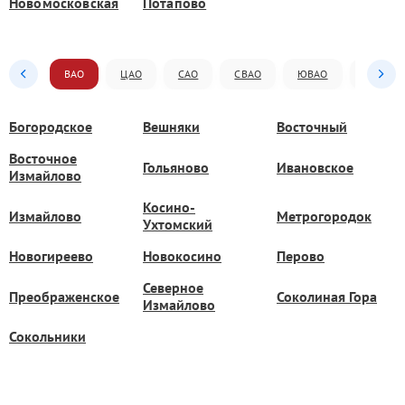
Новомосковская
Потапово
ВАО
ЦАО
САО
СВАО
ЮВАО
ЮАО
Богородское
Вешняки
Восточный
Восточное
Гольяново
Ивановское
Измайлово
Косино-
Измайлово
Метрогородок
Ухтомский
Новогиреево
Новокосино
Перово
Северное
Преображенское
Соколиная Гора
Измайлово
Сокольники