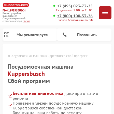
+7 (495) 023-73-25
Ежедневно с 9:00 до 21:00
FIX-KUPPERSBUSCH
Ремонт устройств
+7 (800) 100-33-26
Kuppersbusch
Специализированный
Звонок бесплатный по РФ
cервисный центр г.
Москва
Мы ремонтируем
Позвонить
оскве
Посудомоечная машина Kuppersbusch сбой программ
Посудомоечная машина
Kuppersbusch
Сбой программ
Бесплатная диагностика
даже при отказе от
ремонта
Привезем и увезем посудомоечную машину
Ремонт кофемашин Kuppersbusch
Ремонт варочных панелей Kuppersbusch
Ремонт духовых шкафов Kuppersbusch
Ремонт морозильных камер Kuppersbusch
Ремонт промышленных вакуумных упаковщиков Kuppersbusch
Ремонт стиральных машин Kuppersbusch
Ремонт микроволновых печей Kuppersbusch
Ремонт холодильников Kuppersbusch
Ремонт сушильных машин Kuppersbusch
Kuppersbusch собственной доставкой
Гарантия на наши работы по ремонту