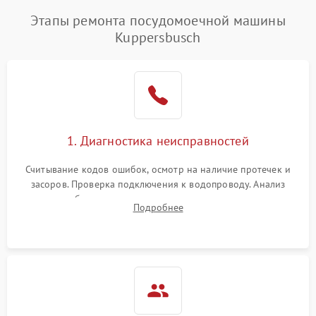
Этапы ремонта посудомоечной машины
Kuppersbusch
1. Диагностика неисправностей
Считывание кодов ошибок, осмотр на наличие протечек и
засоров. Проверка подключения к водопроводу. Анализ
жалоб на отсутствие слива, нагрева, вращения
Подробнее
разбрызгивателей или срабатывание системы защиты
аквастоп.