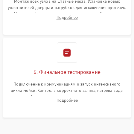
Монтаж всех узлов на штатные места. Установка новых
уплотнителей дверцы и патрубков для исключения протечек.
Надежная фиксация хомутов гидравлической системы,
Подробнее
сборка корпуса и установка датчика поплавка.
6. Финальное тестирование
Подключение к коммуникациям и запуск интенсивного
цикла мойки. Контроль корректного залива, нагрева воды
до нужной температуры, отсутствия посторонних шумов,
Подробнее
штатного слива и абсолютной сухости в поддоне.