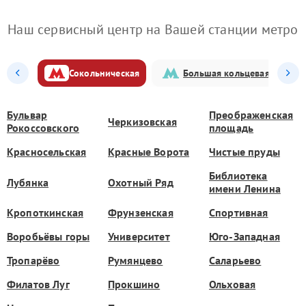
Наш сервисный центр на Вашей станции метро
Сокольническая
Большая кольцевая
Бульвар
Преображенская
Черкизовская
Рокоссовского
площадь
Красносельская
Красные Ворота
Чистые пруды
Библиотека
Лубянка
Охотный Ряд
имени Ленина
Кропоткинская
Фрунзенская
Спортивная
Воробьёвы горы
Университет
Юго-Западная
Тропарёво
Румянцево
Саларьево
Филатов Луг
Прокшино
Ольховая