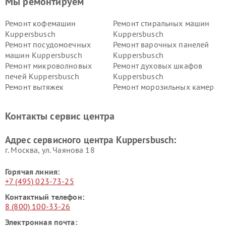
Мы ремонтируем
Ремонт кофемашин
Ремонт стиральных машин
Kuppersbusch
Kuppersbusch
Ремонт посудомоечных
Ремонт варочных панелей
машин Kuppersbusch
Kuppersbusch
Ремонт микроволновых
Ремонт духовых шкафов
печей Kuppersbusch
Kuppersbusch
Ремонт вытяжек
Ремонт морозильных камер
Kuppersbusch
Kuppersbusch
Ремонт холодильников
Ремонт промышленных
Контакты сервис центра
Kuppersbusch
вакуумных упаковщиков
Kuppersbusch
Адрес сервисного центра Kuppersbusch:
Ремонт сушильных машин Kuppersbusch
г. Москва, ул. Чаянова 18
Горячая линия:
+7 (495) 023-73-25
Контактный телефон:
8 (800) 100-33-26
Электронная почта: