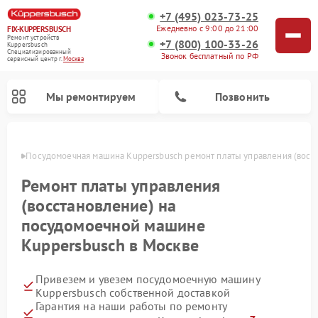
+7 (495) 023-73-25
Ежедневно с 9:00 до 21:00
FIX-KUPPERSBUSCH
Ремонт устройств
+7 (800) 100-33-26
Kuppersbusch
Специализированный
Звонок бесплатный по РФ
cервисный центр г.
Москва
Мы ремонтируем
Позвонить
оскве
Посудомоечная машина Kuppersbusch ремонт платы управления (восс
Ремонт платы управления
(восстановление) на
посудомоечной машине
Kuppersbusch в Москве
Привезем и увезем посудомоечную машину
Ремонт кофемашин Kuppersbusch
Ремонт варочных панелей Kuppersbusch
Ремонт духовых шкафов Kuppersbusch
Ремонт морозильных камер Kuppersbusch
Ремонт промышленных вакуумных упаковщиков Kuppersbusch
Ремонт стиральных машин Kuppersbusch
Ремонт микроволновых печей Kuppersbusch
Ремонт холодильников Kuppersbusch
Ремонт сушильных машин Kuppersbusch
Kuppersbusch собственной доставкой
Гарантия на наши работы по ремонту