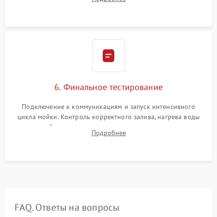
сборка корпуса и установка датчика поплавка.
6. Финальное тестирование
Подключение к коммуникациям и запуск интенсивного
цикла мойки. Контроль корректного залива, нагрева воды
до нужной температуры, отсутствия посторонних шумов,
Подробнее
штатного слива и абсолютной сухости в поддоне.
FAQ. Ответы на вопросы