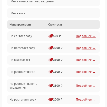
Механические повреждения
Механика
Неисправности
Стоимость
Управление
Не сливает воду
500 ₽
Подробнее →
Электропитание
Не нагревает воду
2000 ₽
Подробнее →
Датчики
Не включается
2500 ₽
Подробнее →
Нагрев
Не работает насос
1800 ₽
Подробнее →
Вода
Не работает панель
Гигиена
2500 ₽
Подробнее →
управления
Программное обеспечение
Не распыляет воду
2000 ₽
Подробнее →