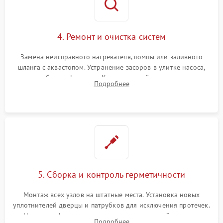
4. Ремонт и очистка систем
Замена неисправного нагревателя, помпы или заливного
шланга с аквастопом. Устранение засоров в улитке насоса,
патрубках и фильтрах. Компонентный ремонт платы
Подробнее
управления, восстановление поврежденной проводки.
5. Сборка и контроль герметичности
Монтаж всех узлов на штатные места. Установка новых
уплотнителей дверцы и патрубков для исключения протечек.
Надежная фиксация хомутов гидравлической системы,
Подробнее