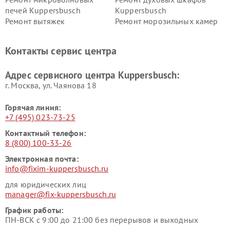
печей Kuppersbusch
Kuppersbusch
Ремонт вытяжек
Ремонт морозильных камер
Kuppersbusch
Kuppersbusch
Ремонт холодильников
Ремонт промышленных
Контакты сервис центра
Kuppersbusch
вакуумных упаковщиков
Kuppersbusch
Адрес сервисного центра Kuppersbusch:
Ремонт сушильных машин Kuppersbusch
г. Москва, ул. Чаянова 18
Горячая линия:
+7 (495) 023-73-25
Контактный телефон:
8 (800) 100-33-26
Электронная почта:
info@fixim-kuppersbusch.ru
для юридических лиц
manager@fix-kuppersbusch.ru
График работы:
ПН-ВСК с 9:00 до 21:00 без перерывов и выходных