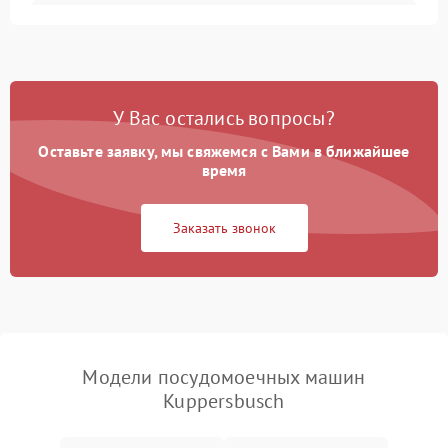
Не запускается цикл
1800 ₽
Подробнее →
стирки
Проблемы с набором
1800 ₽
Подробнее →
воды
У Вас остались вопросы?
Оставьте заявку, мы свяжемся с Вами в ближайшее
Не работает сушилка
2100 ₽
Подробнее →
время
Сбои в работе таймера
1700 ₽
Подробнее →
Заказать звонок
Проблемы с
2100 ₽
Подробнее →
циркуляционным насосом
Модели посудомоечных машин
Kuppersbusch