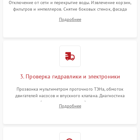
Отключение от сети и перекрытие воды. Извлечение корзин,
фильтров и импеллеров. Снятие боковых стенок, фасада
дверцы или нижнего поддона для прямого доступа к
Подробнее
циркуляционному насосу, ТЭНу и сливной помпе.
3. Проверка гидравлики и электроники
Прозвонка мультиметром проточного ТЭНа, обмоток
двигателей насосов и впускного клапана. Диагностика
прессостата (датчика уровня воды), датчика мутности,
Подробнее
концевика дверцы и электронного модуля управления.