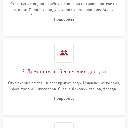
Считывание кодов ошибок, осмотр на наличие протечек и
засоров. Проверка подключения к водопроводу. Анализ
жалоб на отсутствие слива, нагрева, вращения
Подробнее
разбрызгивателей или срабатывание системы защиты
аквастоп.
2. Демонтаж и обеспечение доступа
Отключение от сети и перекрытие воды. Извлечение корзин,
фильтров и импеллеров. Снятие боковых стенок, фасада
дверцы или нижнего поддона для прямого доступа к
Подробнее
циркуляционному насосу, ТЭНу и сливной помпе.