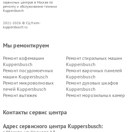
сервисных центров в Москве по
ремонту и обслуживанию техники
Kuppersbusch
2021-2026 © СЦ fixim-
kuppersbusch.ru
Мы ремонтируем
Ремонт кофемашин
Ремонт стиральных машин
Kuppersbusch
Kuppersbusch
Ремонт посудомоечных
Ремонт варочных панелей
машин Kuppersbusch
Kuppersbusch
Ремонт микроволновых
Ремонт духовых шкафов
печей Kuppersbusch
Kuppersbusch
Ремонт вытяжек
Ремонт морозильных камер
Kuppersbusch
Kuppersbusch
Ремонт холодильников
Ремонт промышленных
Контакты сервис центра
Kuppersbusch
вакуумных упаковщиков
Kuppersbusch
Адрес сервисного центра Kuppersbusch:
Ремонт сушильных машин Kuppersbusch