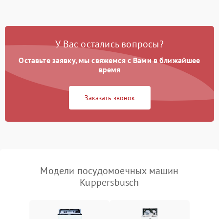
стирки
Проблемы с набором
1800 ₽
Подробнее →
воды
У Вас остались вопросы?
Оставьте заявку, мы свяжемся с Вами в ближайшее
Не работает сушилка
2100 ₽
Подробнее →
время
Сбои в работе таймера
1700 ₽
Подробнее →
Заказать звонок
Проблемы с
2100 ₽
Подробнее →
циркуляционным насосом
Модели посудомоечных машин
Kuppersbusch