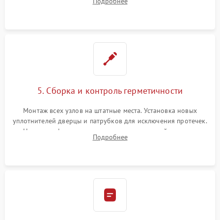
Подробнее
управления, восстановление поврежденной проводки.
5. Сборка и контроль герметичности
Монтаж всех узлов на штатные места. Установка новых
уплотнителей дверцы и патрубков для исключения протечек.
Надежная фиксация хомутов гидравлической системы,
Подробнее
сборка корпуса и установка датчика поплавка.