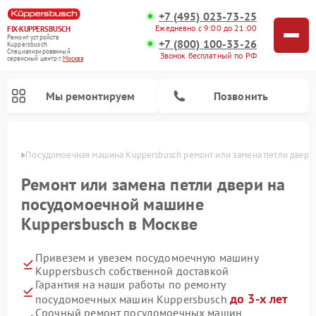
+7 (495) 023-73-25
Ежедневно с 9:00 до 21:00
FIX-KUPPERSBUSCH
Ремонт устройств
+7 (800) 100-33-26
Kuppersbusch
Специализированный
Звонок бесплатный по РФ
cервисный центр г.
Москва
Мы ремонтируем
Позвонить
оскве
Посудомоечная машина Kuppersbusch ремонт или замена петли двери
Ремонт или замена петли двери на
посудомоечной машине
Kuppersbusch в Москве
Привезем и увезем посудомоечную машину
Kuppersbusch собственной доставкой
Гарантия на наши работы по ремонту
Ремонт кофемашин Kuppersbusch
Ремонт варочных панелей Kuppersbusch
Ремонт духовых шкафов Kuppersbusch
Ремонт морозильных камер Kuppersbusch
Ремонт промышленных вакуумных упаковщиков Kuppersbusch
Ремонт стиральных машин Kuppersbusch
Ремонт микроволновых печей Kuppersbusch
Ремонт холодильников Kuppersbusch
Ремонт сушильных машин Kuppersbusch
до 3-х лет
посудомоечных машин Kuppersbusch
Срочный ремонт посудомоечных машин