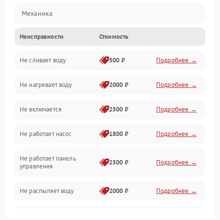
Механика
Неисправности
Стоимость
Управление
Не сливает воду
500 ₽
Подробнее →
Электропитание
Не нагревает воду
2000 ₽
Подробнее →
Датчики
Не включается
2500 ₽
Подробнее →
Нагрев
Не работает насос
1800 ₽
Подробнее →
Вода
Не работает панель
Гигиена
2500 ₽
Подробнее →
управления
Программное обеспечение
Не распыляет воду
2000 ₽
Подробнее →
Не запускается цикл
1800 ₽
Подробнее →