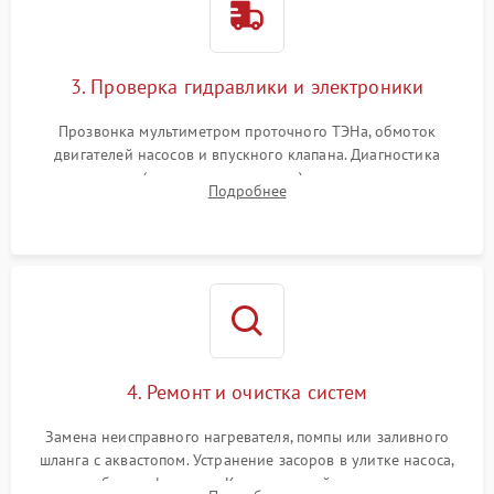
3. Проверка гидравлики и электроники
Прозвонка мультиметром проточного ТЭНа, обмоток
двигателей насосов и впускного клапана. Диагностика
прессостата (датчика уровня воды), датчика мутности,
Подробнее
концевика дверцы и электронного модуля управления.
4. Ремонт и очистка систем
Замена неисправного нагревателя, помпы или заливного
шланга с аквастопом. Устранение засоров в улитке насоса,
патрубках и фильтрах. Компонентный ремонт платы