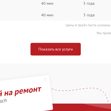
40 мин
3 года
40 мин
3 года
Цены в прайс-листе указаны
Мы прове
Показать все услуги
й на ремонт
sch