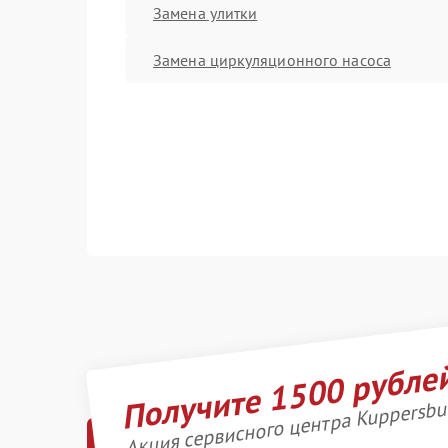
Замена улитки
Замена циркуляционного насоса
Получите 1500 рубле
Акция сервисного центра Kuppersbu