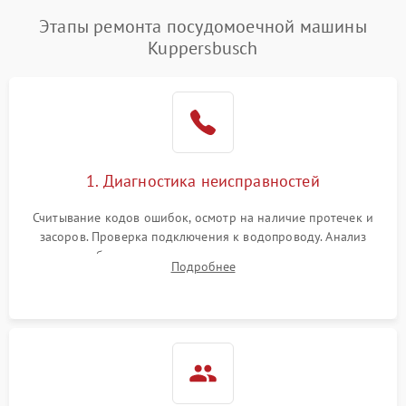
Этапы ремонта посудомоечной машины
Kuppersbusch
1. Диагностика неисправностей
Считывание кодов ошибок, осмотр на наличие протечек и
засоров. Проверка подключения к водопроводу. Анализ
жалоб на отсутствие слива, нагрева, вращения
Подробнее
разбрызгивателей или срабатывание системы защиты
аквастоп.