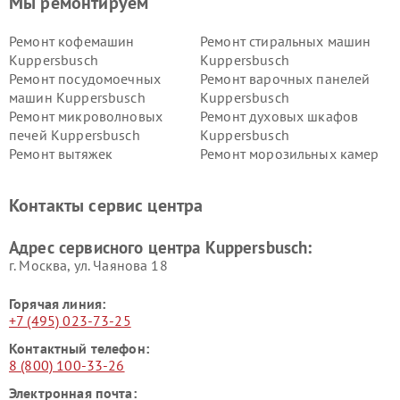
Мы ремонтируем
Ремонт кофемашин
Ремонт стиральных машин
Kuppersbusch
Kuppersbusch
Ремонт посудомоечных
Ремонт варочных панелей
машин Kuppersbusch
Kuppersbusch
Ремонт микроволновых
Ремонт духовых шкафов
печей Kuppersbusch
Kuppersbusch
Ремонт вытяжек
Ремонт морозильных камер
Kuppersbusch
Kuppersbusch
Ремонт холодильников
Ремонт промышленных
Контакты сервис центра
Kuppersbusch
вакуумных упаковщиков
Kuppersbusch
Адрес сервисного центра Kuppersbusch:
Ремонт сушильных машин Kuppersbusch
г. Москва, ул. Чаянова 18
Горячая линия:
+7 (495) 023-73-25
Контактный телефон:
8 (800) 100-33-26
Электронная почта: