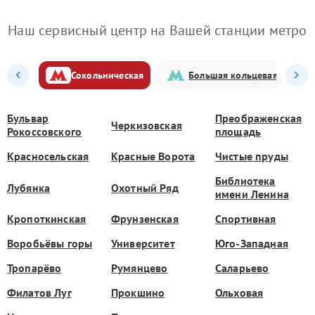
Наш сервисный центр на Вашей станции метро
Сокольническая
Большая кольцевая
Бульвар
Преображенская
Черкизовская
Рокоссовского
площадь
Красносельская
Красные Ворота
Чистые пруды
Библиотека
Лубянка
Охотный Ряд
имени Ленина
Кропоткинская
Фрунзенская
Спортивная
Воробьёвы горы
Университет
Юго-Западная
Тропарёво
Румянцево
Саларьево
Филатов Луг
Прокшино
Ольховая