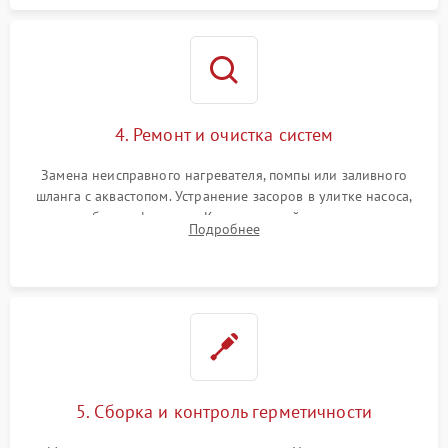
4. Ремонт и очистка систем
Замена неисправного нагревателя, помпы или заливного
шланга с аквастопом. Устранение засоров в улитке насоса,
патрубках и фильтрах. Компонентный ремонт платы
Подробнее
управления, восстановление поврежденной проводки.
5. Сборка и контроль герметичности