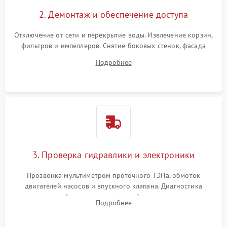
2. Демонтаж и обеспечение доступа
Отключение от сети и перекрытие воды. Извлечение корзин,
фильтров и импеллеров. Снятие боковых стенок, фасада
дверцы или нижнего поддона для прямого доступа к
Подробнее
циркуляционному насосу, ТЭНу и сливной помпе.
3. Проверка гидравлики и электроники
Прозвонка мультиметром проточного ТЭНа, обмоток
двигателей насосов и впускного клапана. Диагностика
прессостата (датчика уровня воды), датчика мутности,
Подробнее
концевика дверцы и электронного модуля управления.