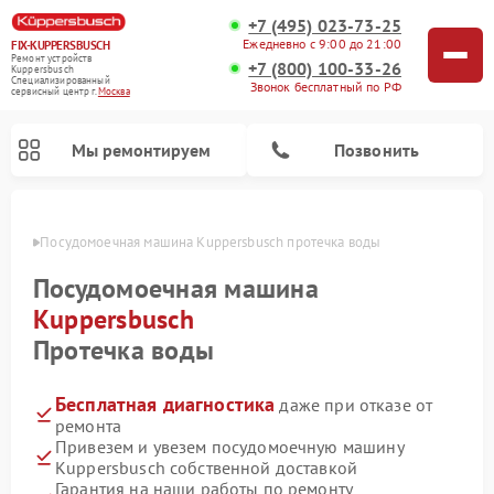
+7 (495) 023-73-25
Ежедневно с 9:00 до 21:00
FIX-KUPPERSBUSCH
Ремонт устройств
+7 (800) 100-33-26
Kuppersbusch
Специализированный
Звонок бесплатный по РФ
cервисный центр г.
Москва
Мы ремонтируем
Позвонить
оскве
Посудомоечная машина Kuppersbusch протечка воды
Посудомоечная машина
Kuppersbusch
Протечка воды
Бесплатная диагностика
даже при отказе от
ремонта
Привезем и увезем посудомоечную машину
Ремонт кофемашин Kuppersbusch
Ремонт варочных панелей Kuppersbusch
Ремонт духовых шкафов Kuppersbusch
Ремонт морозильных камер Kuppersbusch
Ремонт промышленных вакуумных упаковщиков Kuppersbusch
Ремонт стиральных машин Kuppersbusch
Ремонт микроволновых печей Kuppersbusch
Ремонт холодильников Kuppersbusch
Ремонт сушильных машин Kuppersbusch
Kuppersbusch собственной доставкой
Гарантия на наши работы по ремонту