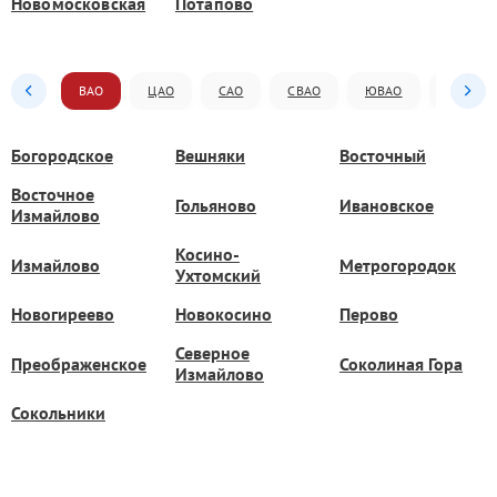
Новомосковская
Потапово
ВАО
ЦАО
САО
СВАО
ЮВАО
ЮАО
Богородское
Вешняки
Восточный
Восточное
Гольяново
Ивановское
Измайлово
Косино-
Измайлово
Метрогородок
Ухтомский
Новогиреево
Новокосино
Перово
Северное
Преображенское
Соколиная Гора
Измайлово
Сокольники