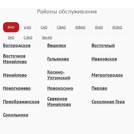
Районы обслуживания
ВАО
ЦАО
САО
СВАО
ЮВАО
ЮАО
ЮЗАО
ЗАО
СЗАО
ЗелАО
Богородское
Вешняки
Восточный
Восточное
Гольяново
Ивановское
Измайлово
Косино-
Измайлово
Метрогородок
Ухтомский
Новогиреево
Новокосино
Перово
Северное
Преображенское
Соколиная Гора
Измайлово
Сокольники