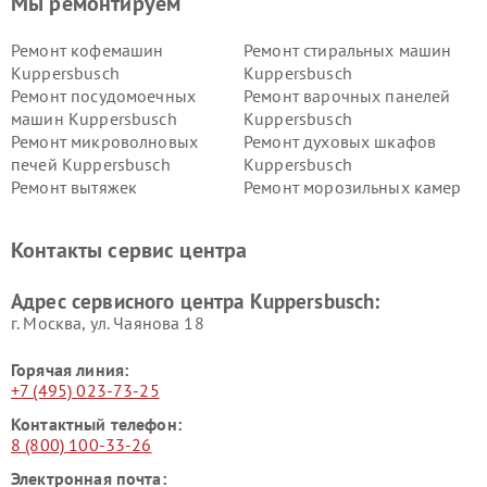
Мы ремонтируем
Ремонт кофемашин
Ремонт стиральных машин
Kuppersbusch
Kuppersbusch
Ремонт посудомоечных
Ремонт варочных панелей
машин Kuppersbusch
Kuppersbusch
Ремонт микроволновых
Ремонт духовых шкафов
печей Kuppersbusch
Kuppersbusch
Ремонт вытяжек
Ремонт морозильных камер
Kuppersbusch
Kuppersbusch
Ремонт холодильников
Ремонт промышленных
Контакты сервис центра
Kuppersbusch
вакуумных упаковщиков
Kuppersbusch
Адрес сервисного центра Kuppersbusch:
Ремонт сушильных машин Kuppersbusch
г. Москва, ул. Чаянова 18
Горячая линия:
+7 (495) 023-73-25
Контактный телефон:
8 (800) 100-33-26
Электронная почта: