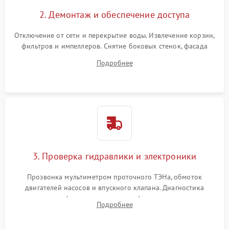
2. Демонтаж и обеспечение доступа
Отключение от сети и перекрытие воды. Извлечение корзин,
фильтров и импеллеров. Снятие боковых стенок, фасада
дверцы или нижнего поддона для прямого доступа к
Подробнее
циркуляционному насосу, ТЭНу и сливной помпе.
3. Проверка гидравлики и электроники
Прозвонка мультиметром проточного ТЭНа, обмоток
двигателей насосов и впускного клапана. Диагностика
прессостата (датчика уровня воды), датчика мутности,
Подробнее
концевика дверцы и электронного модуля управления.