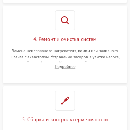
4. Ремонт и очистка систем
Замена неисправного нагревателя, помпы или заливного
шланга с аквастопом. Устранение засоров в улитке насоса,
патрубках и фильтрах. Компонентный ремонт платы
Подробнее
управления, восстановление поврежденной проводки.
5. Сборка и контроль герметичности