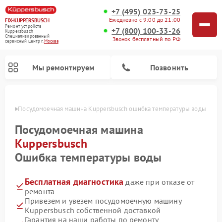
+7 (495) 023-73-25
Ежедневно с 9:00 до 21:00
FIX-KUPPERSBUSCH
Ремонт устройств
+7 (800) 100-33-26
Kuppersbusch
Специализированный
Звонок бесплатный по РФ
cервисный центр г.
Москва
Мы ремонтируем
Позвонить
оскве
Посудомоечная машина Kuppersbusch ошибка температуры воды
Посудомоечная машина
Kuppersbusch
Ошибка температуры воды
Бесплатная диагностика
даже при отказе от
ремонта
Привезем и увезем посудомоечную машину
Ремонт кофемашин Kuppersbusch
Ремонт варочных панелей Kuppersbusch
Ремонт духовых шкафов Kuppersbusch
Ремонт морозильных камер Kuppersbusch
Ремонт промышленных вакуумных упаковщиков Kuppersbusch
Ремонт стиральных машин Kuppersbusch
Ремонт микроволновых печей Kuppersbusch
Ремонт холодильников Kuppersbusch
Ремонт сушильных машин Kuppersbusch
Kuppersbusch собственной доставкой
Гарантия на наши работы по ремонту