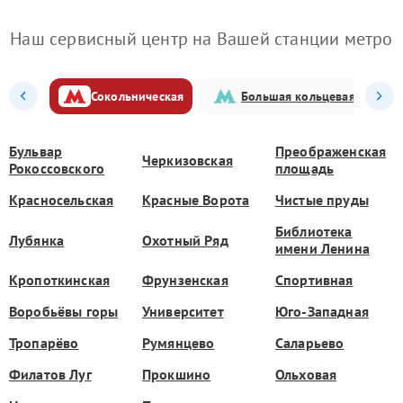
Наш сервисный центр на Вашей станции метро
Сокольническая
Большая кольцевая
Бульвар
Преображенская
Черкизовская
Рокоссовского
площадь
Красносельская
Красные Ворота
Чистые пруды
Библиотека
Лубянка
Охотный Ряд
имени Ленина
Кропоткинская
Фрунзенская
Спортивная
Воробьёвы горы
Университет
Юго-Западная
Тропарёво
Румянцево
Саларьево
Филатов Луг
Прокшино
Ольховая