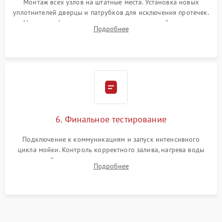
Монтаж всех узлов на штатные места. Установка новых
уплотнителей дверцы и патрубков для исключения протечек.
Надежная фиксация хомутов гидравлической системы,
Подробнее
сборка корпуса и установка датчика поплавка.
6. Финальное тестирование
Подключение к коммуникациям и запуск интенсивного
цикла мойки. Контроль корректного залива, нагрева воды
до нужной температуры, отсутствия посторонних шумов,
Подробнее
штатного слива и абсолютной сухости в поддоне.