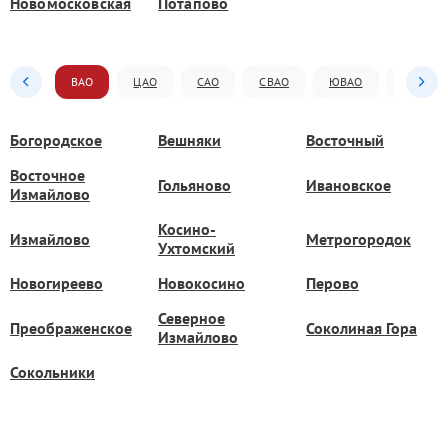
Новомосковская
Потапово
ВАО
ЦАО
САО
СВАО
ЮВАО
ЮАО
Богородское
Вешняки
Восточный
Восточное
Гольяново
Ивановское
Измайлово
Косино-
Измайлово
Метрогородок
Ухтомский
Новогиреево
Новокосино
Перово
Северное
Преображенское
Соколиная Гора
Измайлово
Сокольники