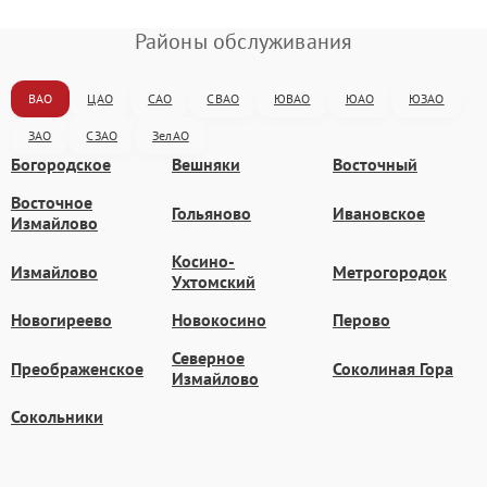
Районы обслуживания
ВАО
ЦАО
САО
СВАО
ЮВАО
ЮАО
ЮЗАО
ЗАО
СЗАО
ЗелАО
Богородское
Вешняки
Восточный
Восточное
Гольяново
Ивановское
Измайлово
Косино-
Измайлово
Метрогородок
Ухтомский
Новогиреево
Новокосино
Перово
Северное
Преображенское
Соколиная Гора
Измайлово
Сокольники