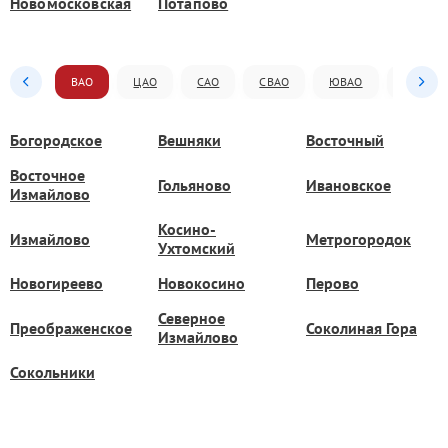
Новомосковская
Потапово
ВАО
ЦАО
САО
СВАО
ЮВАО
ЮАО
Богородское
Вешняки
Восточный
Восточное
Гольяново
Ивановское
Измайлово
Косино-
Измайлово
Метрогородок
Ухтомский
Новогиреево
Новокосино
Перово
Северное
Преображенское
Соколиная Гора
Измайлово
Сокольники