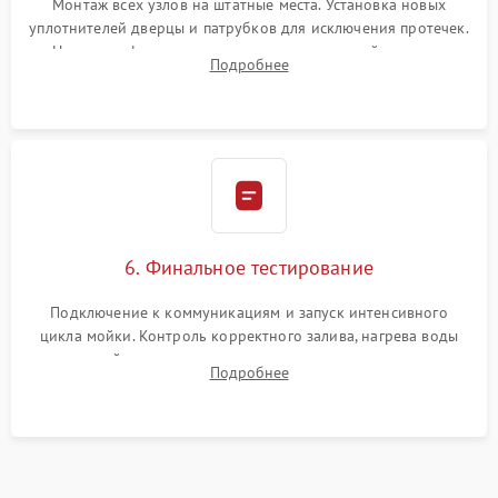
Монтаж всех узлов на штатные места. Установка новых
уплотнителей дверцы и патрубков для исключения протечек.
Надежная фиксация хомутов гидравлической системы,
Подробнее
сборка корпуса и установка датчика поплавка.
6. Финальное тестирование
Подключение к коммуникациям и запуск интенсивного
цикла мойки. Контроль корректного залива, нагрева воды
до нужной температуры, отсутствия посторонних шумов,
Подробнее
штатного слива и абсолютной сухости в поддоне.