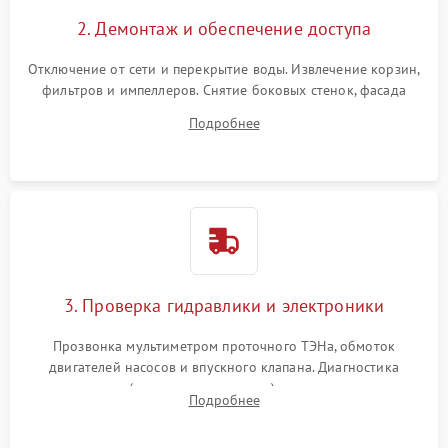
2. Демонтаж и обеспечение доступа
Отключение от сети и перекрытие воды. Извлечение корзин,
фильтров и импеллеров. Снятие боковых стенок, фасада
дверцы или нижнего поддона для прямого доступа к
Подробнее
циркуляционному насосу, ТЭНу и сливной помпе.
3. Проверка гидравлики и электроники
Прозвонка мультиметром проточного ТЭНа, обмоток
двигателей насосов и впускного клапана. Диагностика
прессостата (датчика уровня воды), датчика мутности,
Подробнее
концевика дверцы и электронного модуля управления.