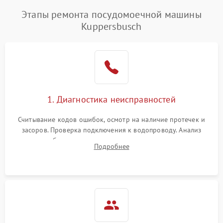
Этапы ремонта посудомоечной машины
Kuppersbusch
1. Диагностика неисправностей
Считывание кодов ошибок, осмотр на наличие протечек и
засоров. Проверка подключения к водопроводу. Анализ
жалоб на отсутствие слива, нагрева, вращения
Подробнее
разбрызгивателей или срабатывание системы защиты
аквастоп.