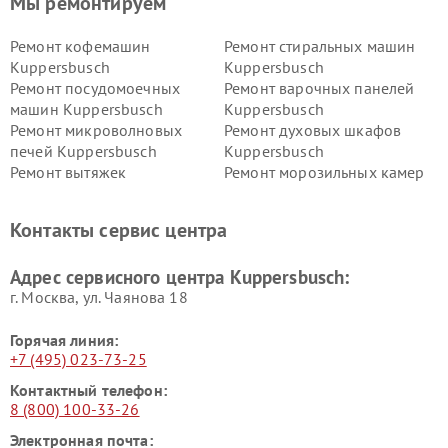
Мы ремонтируем
Ремонт кофемашин
Ремонт стиральных машин
Kuppersbusch
Kuppersbusch
Ремонт посудомоечных
Ремонт варочных панелей
машин Kuppersbusch
Kuppersbusch
Ремонт микроволновых
Ремонт духовых шкафов
печей Kuppersbusch
Kuppersbusch
Ремонт вытяжек
Ремонт морозильных камер
Kuppersbusch
Kuppersbusch
Ремонт холодильников
Ремонт промышленных
Контакты сервис центра
Kuppersbusch
вакуумных упаковщиков
Kuppersbusch
Адрес сервисного центра Kuppersbusch:
Ремонт сушильных машин Kuppersbusch
г. Москва, ул. Чаянова 18
Горячая линия:
+7 (495) 023-73-25
Контактный телефон:
8 (800) 100-33-26
Электронная почта: