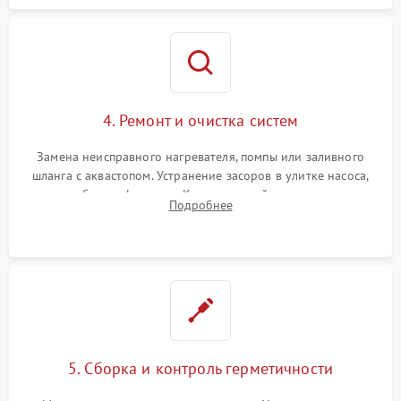
4. Ремонт и очистка систем
Замена неисправного нагревателя, помпы или заливного
шланга с аквастопом. Устранение засоров в улитке насоса,
патрубках и фильтрах. Компонентный ремонт платы
Подробнее
управления, восстановление поврежденной проводки.
5. Сборка и контроль герметичности