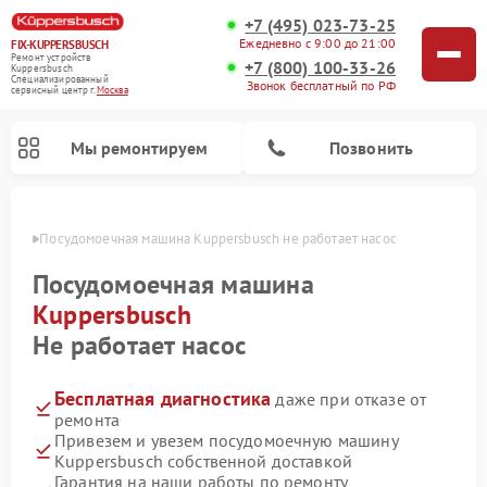
+7 (495) 023-73-25
Ежедневно с 9:00 до 21:00
FIX-KUPPERSBUSCH
Ремонт устройств
+7 (800) 100-33-26
Kuppersbusch
Специализированный
Звонок бесплатный по РФ
cервисный центр г.
Москва
Мы ремонтируем
Позвонить
оскве
Посудомоечная машина Kuppersbusch не работает насос
Посудомоечная машина
Kuppersbusch
Не работает насос
Бесплатная диагностика
даже при отказе от
ремонта
Привезем и увезем посудомоечную машину
Ремонт кофемашин Kuppersbusch
Ремонт варочных панелей Kuppersbusch
Ремонт духовых шкафов Kuppersbusch
Ремонт морозильных камер Kuppersbusch
Ремонт промышленных вакуумных упаковщиков Kuppersbusch
Ремонт стиральных машин Kuppersbusch
Ремонт микроволновых печей Kuppersbusch
Ремонт холодильников Kuppersbusch
Ремонт сушильных машин Kuppersbusch
Kuppersbusch собственной доставкой
Гарантия на наши работы по ремонту