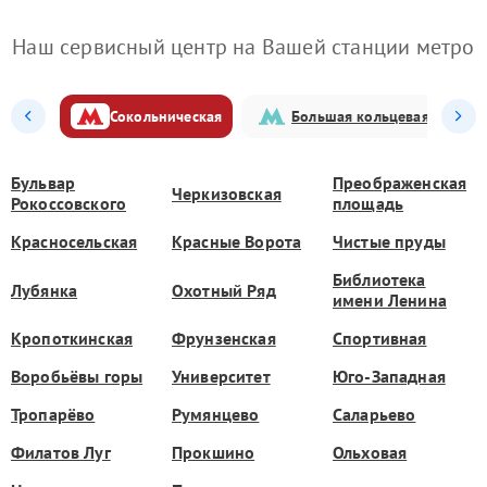
Наш сервисный центр на Вашей станции метро
Сокольническая
Большая кольцевая
Бульвар
Преображенская
Черкизовская
Рокоссовского
площадь
Красносельская
Красные Ворота
Чистые пруды
Библиотека
Лубянка
Охотный Ряд
имени Ленина
Кропоткинская
Фрунзенская
Спортивная
Воробьёвы горы
Университет
Юго-Западная
Тропарёво
Румянцево
Саларьево
Филатов Луг
Прокшино
Ольховая