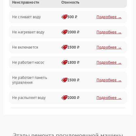
Неисправности
Стоимость
Управление
Не сливает воду
500 ₽
Подробнее →
Электропитание
Не нагревает воду
2000 ₽
Подробнее →
Датчики
Не включается
2500 ₽
Подробнее →
Нагрев
Не работает насос
1800 ₽
Подробнее →
Вода
Не работает панель
Гигиена
2500 ₽
Подробнее →
управления
Программное обеспечение
Не распыляет воду
2000 ₽
Подробнее →
Не запускается цикл
1800 ₽
Подробнее →
стирки
Проблемы с набором
Этапы ремонта посудомоечной машины
1800 ₽
Подробнее →