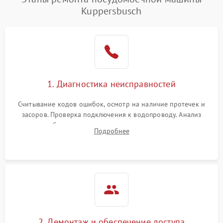
воды
Kuppersbusch
Не работает сушилка
2100 ₽
Подробнее →
Сбои в работе таймера
1700 ₽
Подробнее →
Проблемы с
2100 ₽
Подробнее →
1. Диагностика неисправностей
циркуляционным насосом
Считывание кодов ошибок, осмотр на наличие протечек и
засоров. Проверка подключения к водопроводу. Анализ
жалоб на отсутствие слива, нагрева, вращения
Подробнее
разбрызгивателей или срабатывание системы защиты
аквастоп.
2. Демонтаж и обеспечение доступа