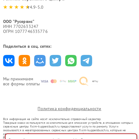
4.9-5.0
ООО "Русервис"
ИНН 7702633247
ОГРН 1077746335776
Поделиться в соц. сетях:
Мы принимаем
все формы оплаты
Политика конфиденциальности
Вся информация на сайте носит исключительно справочный характер.
Товарные знаки используются исключительно для описания устройств, в отношении которых
сервисные центры fixim-kuppersbusch.ru предоставляют услуги по ремонту. Услуги
оказываются в неавторизованных сервисных центрах fixim-kuppersbusch.ru, которые не
связаны с правообладателями товарных знаков или их официальными представителями.
Ремонт осуществляется для устройств, уже введенных в гражданский оборот в соответствии