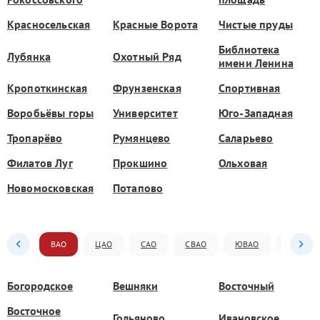
Красносельская
Красные Ворота
Чистые пруды
Библиотека
Лубянка
Охотный Ряд
имени Ленина
Кропоткинская
Фрунзенская
Спортивная
Воробьёвы горы
Университет
Юго-Западная
Тропарёво
Румянцево
Саларьево
Филатов Луг
Прокшино
Ольховая
Новомосковская
Потапово
ВАО
ЦАО
САО
СВАО
ЮВАО
ЮАО
Богородское
Вешняки
Восточный
Восточное
Гольяново
Ивановское