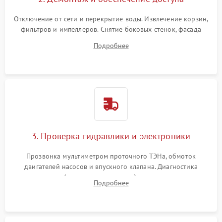
Отключение от сети и перекрытие воды. Извлечение корзин,
фильтров и импеллеров. Снятие боковых стенок, фасада
дверцы или нижнего поддона для прямого доступа к
Подробнее
циркуляционному насосу, ТЭНу и сливной помпе.
3. Проверка гидравлики и электроники
Прозвонка мультиметром проточного ТЭНа, обмоток
двигателей насосов и впускного клапана. Диагностика
прессостата (датчика уровня воды), датчика мутности,
Подробнее
концевика дверцы и электронного модуля управления.