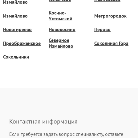
Измайлово
Косино-
Измайлово
Метрогородок
Ухтомский
Новогиреево
Новокосино
Перово
Северное
Преображенское
Соколиная Гора
Измайлово
Сокольники
Контактная информация
Если требуется задать вопрос специалисту, оставьте