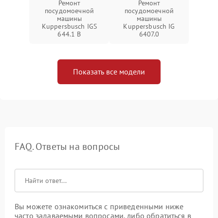
Ремонт
Ремонт
посудомоечной
посудомоечной
машины
машины
Kuppersbusch IGS
Kuppersbusch IG
644.1 B
6407.0
Показать все модели
FAQ. Ответы на вопросы
Вы можете ознакомиться с приведенными ниже
часто задаваемыми вопросами, либо обратиться в