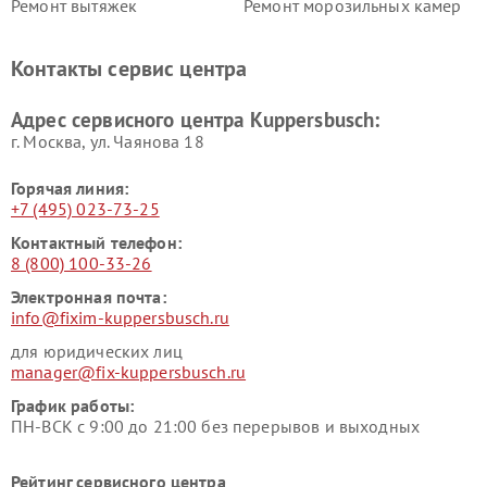
Ремонт вытяжек
Ремонт морозильных камер
Kuppersbusch
Kuppersbusch
Ремонт холодильников
Ремонт промышленных
Контакты сервис центра
Kuppersbusch
вакуумных упаковщиков
Kuppersbusch
Адрес сервисного центра Kuppersbusch:
Ремонт сушильных машин Kuppersbusch
г. Москва, ул. Чаянова 18
Горячая линия:
+7 (495) 023-73-25
Контактный телефон:
8 (800) 100-33-26
Электронная почта:
info@fixim-kuppersbusch.ru
для юридических лиц
manager@fix-kuppersbusch.ru
График работы:
ПН-ВСК с 9:00 до 21:00 без перерывов и выходных
Рейтинг сервисного центра