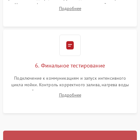
Надежная фиксация хомутов гидравлической системы,
Подробнее
сборка корпуса и установка датчика поплавка.
6. Финальное тестирование
Подключение к коммуникациям и запуск интенсивного
цикла мойки. Контроль корректного залива, нагрева воды
до нужной температуры, отсутствия посторонних шумов,
Подробнее
штатного слива и абсолютной сухости в поддоне.