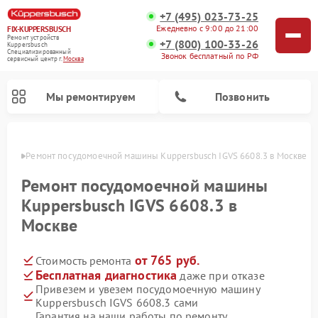
+7 (495) 023-73-25
Ежедневно с 9:00 до 21:00
FIX-KUPPERSBUSCH
Ремонт устройств
+7 (800) 100-33-26
Kuppersbusch
Специализированный
Звонок бесплатный по РФ
cервисный центр г.
Москва
Мы ремонтируем
Позвонить
оскве
Ремонт посудомоечной машины Kuppersbusch IGVS 6608.3 в Москве
Ремонт посудомоечной машины
Kuppersbusch IGVS 6608.3 в
Москве
от 765 руб.
Стоимость ремонта
Бесплатная диагностика
даже при отказе
Привезем и увезем посудомоечную машину
Ремонт кофемашин Kuppersbusch
Ремонт варочных панелей Kuppersbusch
Ремонт духовых шкафов Kuppersbusch
Ремонт морозильных камер Kuppersbusch
Ремонт промышленных вакуумных упаковщиков Kuppersbusch
Ремонт стиральных машин Kuppersbusch
Ремонт микроволновых печей Kuppersbusch
Ремонт холодильников Kuppersbusch
Ремонт сушильных машин Kuppersbusch
Kuppersbusch IGVS 6608.3 сами
Гарантия на наши работы по ремонту