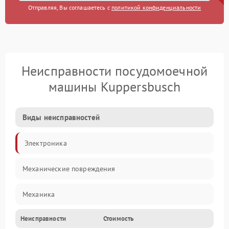
Отправляя, Вы соглашаетесь с
политикой конфиденциальности
Неисправности посудомоечной
машины Kuppersbusch
Виды неисправностей
Электроника
Механические повреждения
Механика
Неисправности
Стоимость
Управление