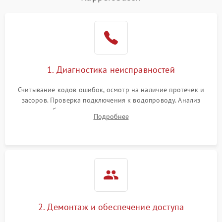
Не работает сушилка
2100 ₽
Подробнее →
Сбои в работе таймера
1700 ₽
Подробнее →
Проблемы с
2100 ₽
Подробнее →
1. Диагностика неисправностей
циркуляционным насосом
Считывание кодов ошибок, осмотр на наличие протечек и
засоров. Проверка подключения к водопроводу. Анализ
жалоб на отсутствие слива, нагрева, вращения
Подробнее
разбрызгивателей или срабатывание системы защиты
аквастоп.
2. Демонтаж и обеспечение доступа