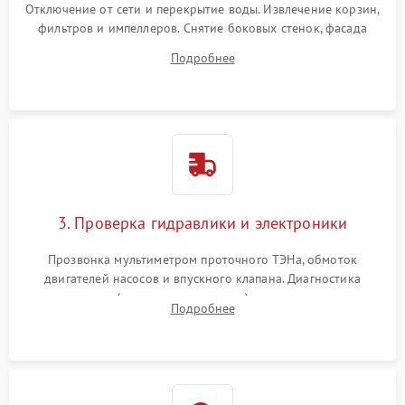
Отключение от сети и перекрытие воды. Извлечение корзин,
фильтров и импеллеров. Снятие боковых стенок, фасада
дверцы или нижнего поддона для прямого доступа к
Подробнее
циркуляционному насосу, ТЭНу и сливной помпе.
3. Проверка гидравлики и электроники
Прозвонка мультиметром проточного ТЭНа, обмоток
двигателей насосов и впускного клапана. Диагностика
прессостата (датчика уровня воды), датчика мутности,
Подробнее
концевика дверцы и электронного модуля управления.