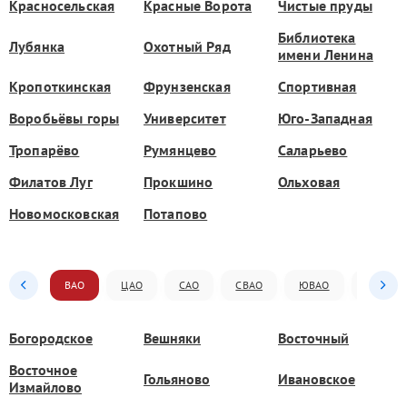
Красносельская
Красные Ворота
Чистые пруды
Библиотека
Лубянка
Охотный Ряд
имени Ленина
Кропоткинская
Фрунзенская
Спортивная
Воробьёвы горы
Университет
Юго-Западная
Тропарёво
Румянцево
Саларьево
Филатов Луг
Прокшино
Ольховая
Новомосковская
Потапово
ВАО
ЦАО
САО
СВАО
ЮВАО
ЮАО
Богородское
Вешняки
Восточный
Восточное
Гольяново
Ивановское
Измайлово