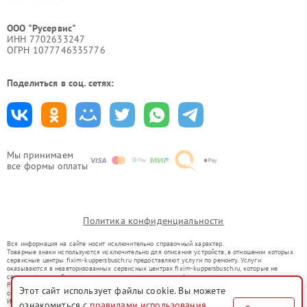
ООО "Русервис"
ИНН 7702633247
ОГРН 1077746335776
Поделиться в соц. сетях:
Мы принимаем
все формы оплаты
Политика конфиденциальности
Вся информация на сайте носит исключительно справочный характер.
Товарные знаки используются исключительно для описания устройств, в отношении которых
сервисные центры fixim-kuppersbusch.ru предоставляют услуги по ремонту. Услуги
оказываются в неавторизованных сервисных центрах fixim-kuppersbusch.ru, которые не
связаны с правообладателями товарных знаков или их официальными представителями.
Ремонт осуществляется для устройств, уже введенных в гражданский оборот в соответствии
Этот сайт использует файлы cookie. Вы можете
со статьей 1487 ГК РФ.
Использование товарных знаков не преследует цели индивидуализации услуг или введения
ознакомиться с
правилами использования