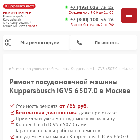
+7 (495) 023-73-25
Ежедневно с 9:00 до 21:00
FIX-KUPPERSBUSCH
Ремонт устройств
+7 (800) 100-33-26
Kuppersbusch
Специализированный
Звонок бесплатный по РФ
cервисный центр г.
Москва
Мы ремонтируем
Позвонить
оскве
Ремонт посудомоечной машины Kuppersbusch IGVS 6507.0 в Москве
Ремонт посудомоечной машины
Kuppersbusch IGVS 6507.0 в Москве
от 765 руб.
Стоимость ремонта
Бесплатная диагностика
даже при отказе
Привезем и увезем посудомоечную машину
Kuppersbusch IGVS 6507.0 сами
Ремонт кофемашин Kuppersbusch
Ремонт варочных панелей Kuppersbusch
Ремонт духовых шкафов Kuppersbusch
Ремонт морозильных камер Kuppersbusch
Ремонт промышленных вакуумных упаковщиков Kuppersbusch
Ремонт стиральных машин Kuppersbusch
Ремонт микроволновых печей Kuppersbusch
Ремонт холодильников Kuppersbusch
Ремонт сушильных машин Kuppersbusch
Гарантия на наши работы по ремонту
посудомоечных машин Kuppersbusch IGVS 6507.0