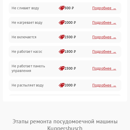
Не сливает воду
500 ₽
Подробнее →
Электропитание
Не нагревает воду
2000 ₽
Подробнее →
Датчики
Не включается
2500 ₽
Подробнее →
Нагрев
Не работает насос
1800 ₽
Подробнее →
Вода
Не работает панель
Гигиена
2500 ₽
Подробнее →
управления
Программное обеспечение
Не распыляет воду
2000 ₽
Подробнее →
Не запускается цикл
1800 ₽
Подробнее →
стирки
Проблемы с набором
Этапы ремонта посудомоечной машины
1800 ₽
Подробнее →
воды
Kuppersbusch