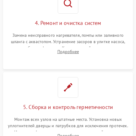
4. Ремонт и очистка систем
Замена неисправного нагревателя, помпы или заливного
шланга с аквастопом. Устранение засоров в улитке насоса,
патрубках и фильтрах. Компонентный ремонт платы
Подробнее
управления, восстановление поврежденной проводки.
5. Сборка и контроль герметичности
Монтаж всех узлов на штатные места. Установка новых
уплотнителей дверцы и патрубков для исключения протечек.
Надежная фиксация хомутов гидравлической системы,
Подробнее