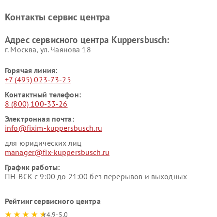
Ремонт холодильников
Ремонт промышленных
Контакты сервис центра
Kuppersbusch
вакуумных упаковщиков
Kuppersbusch
Адрес сервисного центра Kuppersbusch:
Ремонт сушильных машин Kuppersbusch
г. Москва, ул. Чаянова 18
Горячая линия:
+7 (495) 023-73-25
Контактный телефон:
8 (800) 100-33-26
Электронная почта:
info@fixim-kuppersbusch.ru
для юридических лиц
manager@fix-kuppersbusch.ru
График работы:
ПН-ВСК с 9:00 до 21:00 без перерывов и выходных
Рейтинг сервисного центра
4.9-5.0