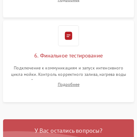
сборка корпуса и установка датчика поплавка.
6. Финальное тестирование
Подключение к коммуникациям и запуск интенсивного
цикла мойки. Контроль корректного залива, нагрева воды
до нужной температуры, отсутствия посторонних шумов,
Подробнее
штатного слива и абсолютной сухости в поддоне.
У Вас остались вопросы?