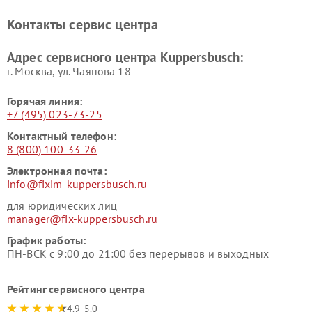
Ремонт холодильников
Ремонт промышленных
Контакты сервис центра
Kuppersbusch
вакуумных упаковщиков
Kuppersbusch
Адрес сервисного центра Kuppersbusch:
Ремонт сушильных машин Kuppersbusch
г. Москва, ул. Чаянова 18
Горячая линия:
+7 (495) 023-73-25
Контактный телефон:
8 (800) 100-33-26
Электронная почта:
info@fixim-kuppersbusch.ru
для юридических лиц
manager@fix-kuppersbusch.ru
График работы:
ПН-ВСК с 9:00 до 21:00 без перерывов и выходных
Рейтинг сервисного центра
4.9-5.0