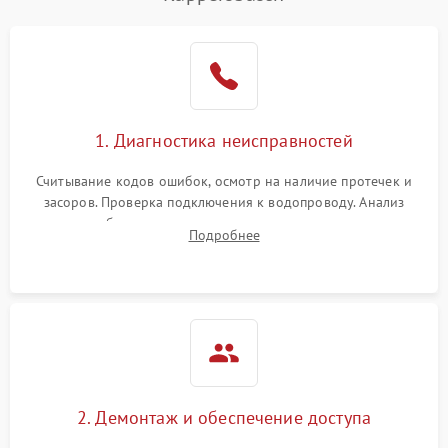
Не работает сушилка
2100 ₽
Подробнее →
Сбои в работе таймера
1700 ₽
Подробнее →
Проблемы с
2100 ₽
Подробнее →
1. Диагностика неисправностей
циркуляционным насосом
Считывание кодов ошибок, осмотр на наличие протечек и
засоров. Проверка подключения к водопроводу. Анализ
жалоб на отсутствие слива, нагрева, вращения
Подробнее
разбрызгивателей или срабатывание системы защиты
аквастоп.
2. Демонтаж и обеспечение доступа