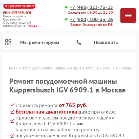
+7 (495) 023-73-25
Ежедневно с 9:00 до 21:00
FIX-KUPPERSBUSCH
Ремонт устройств
+7 (800) 100-33-26
Kuppersbusch
Специализированный
Звонок бесплатный по РФ
cервисный центр г.
Москва
Мы ремонтируем
Позвонить
оскве
Ремонт посудомоечной машины Kuppersbusch IGV 6909.1 в Москве
Ремонт посудомоечной машины
Kuppersbusch IGV 6909.1 в Москве
от 765 руб.
Стоимость ремонта
Бесплатная диагностика
даже при отказе
Привезем и увезем посудомоечную машину
Kuppersbusch IGV 6909.1 сами
Ремонт кофемашин Kuppersbusch
Ремонт варочных панелей Kuppersbusch
Ремонт духовых шкафов Kuppersbusch
Ремонт морозильных камер Kuppersbusch
Ремонт промышленных вакуумных упаковщиков Kuppersbusch
Ремонт стиральных машин Kuppersbusch
Ремонт микроволновых печей Kuppersbusch
Ремонт холодильников Kuppersbusch
Ремонт сушильных машин Kuppersbusch
Гарантия на наши работы по ремонту
посудомоечных машин Kuppersbusch IGV 6909.1