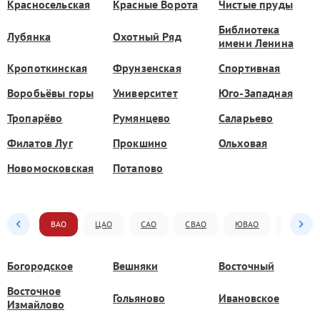
Красносельская
Красные Ворота
Чистые пруды
Библиотека
Лубянка
Охотный Ряд
имени Ленина
Кропоткинская
Фрунзенская
Спортивная
Воробьёвы горы
Университет
Юго-Западная
Тропарёво
Румянцево
Саларьево
Филатов Луг
Прокшино
Ольховая
Новомосковская
Потапово
ВАО
ЦАО
САО
СВАО
ЮВАО
ЮАО
Богородское
Вешняки
Восточный
Восточное
Гольяново
Ивановское
Измайлово