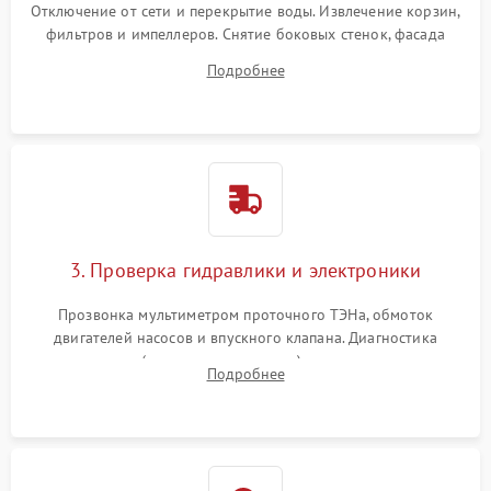
Отключение от сети и перекрытие воды. Извлечение корзин,
фильтров и импеллеров. Снятие боковых стенок, фасада
дверцы или нижнего поддона для прямого доступа к
Подробнее
циркуляционному насосу, ТЭНу и сливной помпе.
3. Проверка гидравлики и электроники
Прозвонка мультиметром проточного ТЭНа, обмоток
двигателей насосов и впускного клапана. Диагностика
прессостата (датчика уровня воды), датчика мутности,
Подробнее
концевика дверцы и электронного модуля управления.