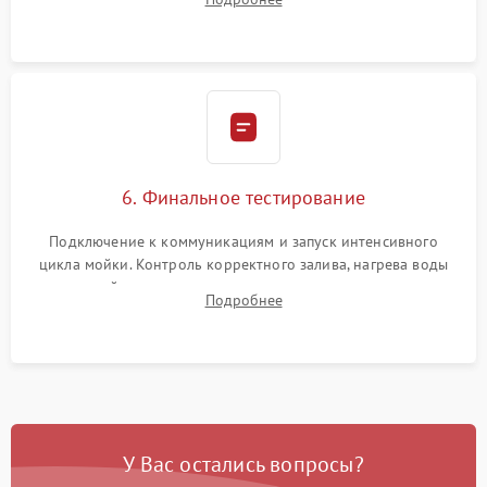
сборка корпуса и установка датчика поплавка.
6. Финальное тестирование
Подключение к коммуникациям и запуск интенсивного
цикла мойки. Контроль корректного залива, нагрева воды
до нужной температуры, отсутствия посторонних шумов,
Подробнее
штатного слива и абсолютной сухости в поддоне.
У Вас остались вопросы?