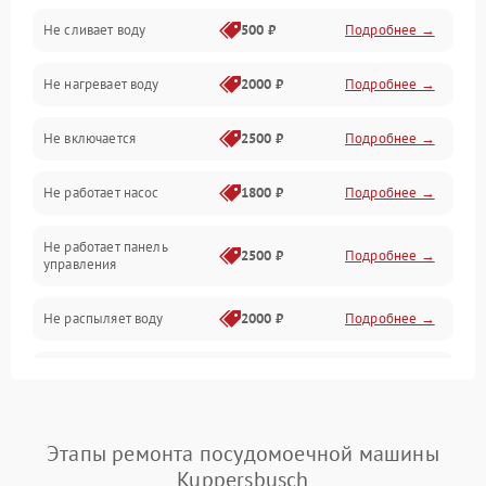
Не сливает воду
500 ₽
Подробнее →
Электропитание
Не нагревает воду
2000 ₽
Подробнее →
Датчики
Не включается
2500 ₽
Подробнее →
Нагрев
Не работает насос
1800 ₽
Подробнее →
Вода
Не работает панель
Гигиена
2500 ₽
Подробнее →
управления
Программное обеспечение
Не распыляет воду
2000 ₽
Подробнее →
Не запускается цикл
1800 ₽
Подробнее →
стирки
Проблемы с набором
Этапы ремонта посудомоечной машины
1800 ₽
Подробнее →
воды
Kuppersbusch