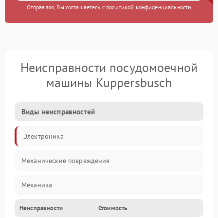
Отправляя, Вы соглашаетесь с
политикой конфиденциальности
Неисправности посудомоечной
машины Kuppersbusch
Виды неисправностей
Электроника
Механические повреждения
Механика
Неисправности
Стоимость
Управление