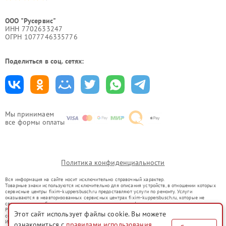
ООО "Русервис"
ИНН 7702633247
ОГРН 1077746335776
Поделиться в соц. сетях:
Мы принимаем
все формы оплаты
Политика конфиденциальности
Вся информация на сайте носит исключительно справочный характер.
Товарные знаки используются исключительно для описания устройств, в отношении которых
сервисные центры fixim-kuppersbusch.ru предоставляют услуги по ремонту. Услуги
оказываются в неавторизованных сервисных центрах fixim-kuppersbusch.ru, которые не
связаны с правообладателями товарных знаков или их официальными представителями.
Ремонт осуществляется для устройств, уже введенных в гражданский оборот в соответствии
Этот сайт использует файлы cookie. Вы можете
со статьей 1487 ГК РФ.
Использование товарных знаков не преследует цели индивидуализации услуг или введения
ознакомиться с
правилами использования