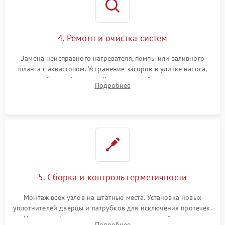
4. Ремонт и очистка систем
Замена неисправного нагревателя, помпы или заливного
шланга с аквастопом. Устранение засоров в улитке насоса,
патрубках и фильтрах. Компонентный ремонт платы
Подробнее
управления, восстановление поврежденной проводки.
5. Сборка и контроль герметичности
Монтаж всех узлов на штатные места. Установка новых
уплотнителей дверцы и патрубков для исключения протечек.
Надежная фиксация хомутов гидравлической системы,
Подробнее