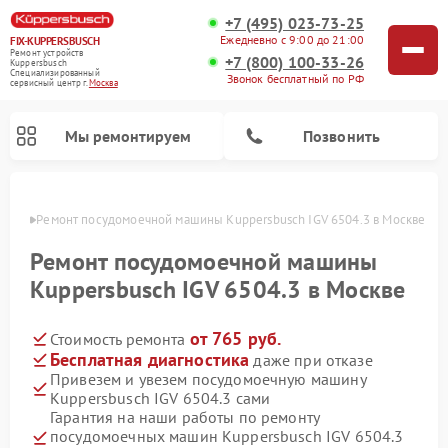
+7 (495) 023-73-25
Ежедневно с 9:00 до 21:00
FIX-KUPPERSBUSCH
Ремонт устройств
+7 (800) 100-33-26
Kuppersbusch
Специализированный
Звонок бесплатный по РФ
cервисный центр г.
Москва
Мы ремонтируем
Позвонить
оскве
Ремонт посудомоечной машины Kuppersbusch IGV 6504.3 в Москве
Ремонт посудомоечной машины
Kuppersbusch IGV 6504.3 в Москве
от 765 руб.
Стоимость ремонта
Бесплатная диагностика
даже при отказе
Привезем и увезем посудомоечную машину
Kuppersbusch IGV 6504.3 сами
Ремонт кофемашин Kuppersbusch
Ремонт варочных панелей Kuppersbusch
Ремонт духовых шкафов Kuppersbusch
Ремонт морозильных камер Kuppersbusch
Ремонт промышленных вакуумных упаковщиков Kuppersbusch
Ремонт стиральных машин Kuppersbusch
Ремонт микроволновых печей Kuppersbusch
Ремонт холодильников Kuppersbusch
Ремонт сушильных машин Kuppersbusch
Гарантия на наши работы по ремонту
посудомоечных машин Kuppersbusch IGV 6504.3