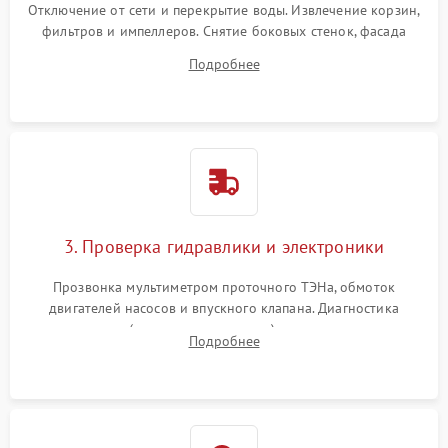
Отключение от сети и перекрытие воды. Извлечение корзин,
фильтров и импеллеров. Снятие боковых стенок, фасада
дверцы или нижнего поддона для прямого доступа к
Подробнее
циркуляционному насосу, ТЭНу и сливной помпе.
3. Проверка гидравлики и электроники
Прозвонка мультиметром проточного ТЭНа, обмоток
двигателей насосов и впускного клапана. Диагностика
прессостата (датчика уровня воды), датчика мутности,
Подробнее
концевика дверцы и электронного модуля управления.