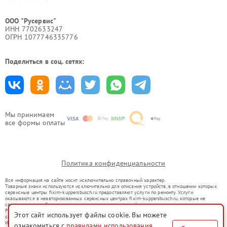
ООО "Русервис"
ИНН 7702633247
ОГРН 1077746335776
Поделиться в соц. сетях:
Мы принимаем
все формы оплаты
Политика конфиденциальности
Вся информация на сайте носит исключительно справочный характер.
Товарные знаки используются исключительно для описания устройств, в отношении которых
сервисные центры fixim-kuppersbusch.ru предоставляют услуги по ремонту. Услуги
оказываются в неавторизованных сервисных центрах fixim-kuppersbusch.ru, которые не
связаны с правообладателями товарных знаков или их официальными представителями.
Ремонт осуществляется для устройств, уже введенных в гражданский оборот в соответствии
Этот сайт использует файлы cookie. Вы можете
со статьей 1487 ГК РФ.
Использование товарных знаков не преследует цели индивидуализации услуг или введения
ознакомиться с
правилами использования