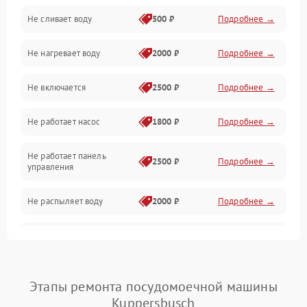
Не сливает воду
500 ₽
Подробнее →
Электропитание
Не нагревает воду
2000 ₽
Подробнее →
Датчики
Не включается
2500 ₽
Подробнее →
Нагрев
Не работает насос
1800 ₽
Подробнее →
Вода
Не работает панель
Гигиена
2500 ₽
Подробнее →
управления
Программное обеспечение
Не распыляет воду
2000 ₽
Подробнее →
Не запускается цикл
1800 ₽
Подробнее →
стирки
Проблемы с набором
Этапы ремонта посудомоечной машины
1800 ₽
Подробнее →
воды
Kuppersbusch