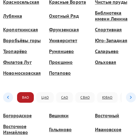
Красносельская
Красные Ворота
Чистые пруды
Библиотека
Лубянка
Охотный Ряд
имени Ленина
Кропоткинская
Фрунзенская
Спортивная
Воробьёвы горы
Университет
Юго-Западная
Тропарёво
Румянцево
Саларьево
Филатов Луг
Прокшино
Ольховая
Новомосковская
Потапово
ВАО
ЦАО
САО
СВАО
ЮВАО
ЮАО
Богородское
Вешняки
Восточный
Восточное
Гольяново
Ивановское
Измайлово