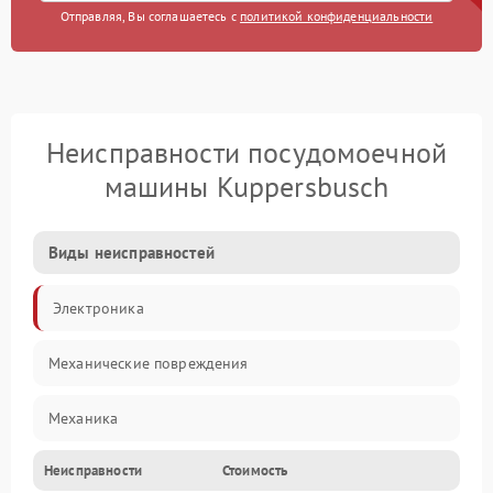
Отправляя, Вы соглашаетесь с
политикой конфиденциальности
Неисправности посудомоечной
машины Kuppersbusch
Виды неисправностей
Электроника
Механические повреждения
Механика
Неисправности
Стоимость
Управление