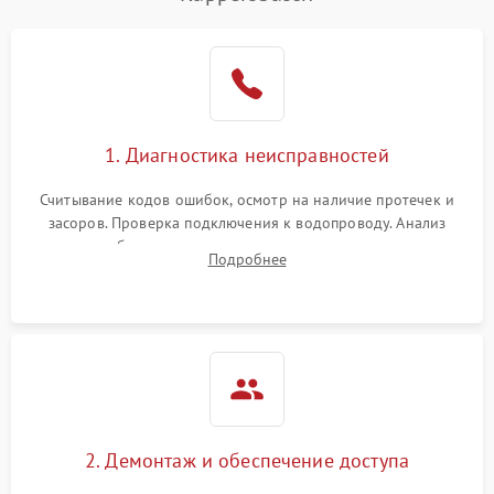
Не работает сушилка
2100 ₽
Подробнее →
Сбои в работе таймера
1700 ₽
Подробнее →
Проблемы с
2100 ₽
Подробнее →
1. Диагностика неисправностей
циркуляционным насосом
Считывание кодов ошибок, осмотр на наличие протечек и
засоров. Проверка подключения к водопроводу. Анализ
жалоб на отсутствие слива, нагрева, вращения
Подробнее
разбрызгивателей или срабатывание системы защиты
аквастоп.
2. Демонтаж и обеспечение доступа