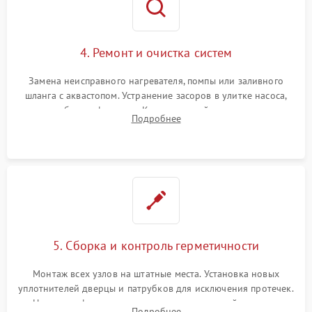
4. Ремонт и очистка систем
Замена неисправного нагревателя, помпы или заливного
шланга с аквастопом. Устранение засоров в улитке насоса,
патрубках и фильтрах. Компонентный ремонт платы
Подробнее
управления, восстановление поврежденной проводки.
5. Сборка и контроль герметичности
Монтаж всех узлов на штатные места. Установка новых
уплотнителей дверцы и патрубков для исключения протечек.
Надежная фиксация хомутов гидравлической системы,
Подробнее