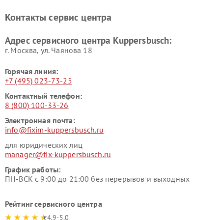
Ремонт холодильников
Ремонт промышленных
Контакты сервис центра
Kuppersbusch
вакуумных упаковщиков
Kuppersbusch
Адрес сервисного центра Kuppersbusch:
Ремонт сушильных машин Kuppersbusch
г. Москва, ул. Чаянова 18
Горячая линия:
+7 (495) 023-73-25
Контактный телефон:
8 (800) 100-33-26
Электронная почта:
info@fixim-kuppersbusch.ru
для юридических лиц
manager@fix-kuppersbusch.ru
График работы:
ПН-ВСК с 9:00 до 21:00 без перерывов и выходных
Рейтинг сервисного центра
4.9-5.0