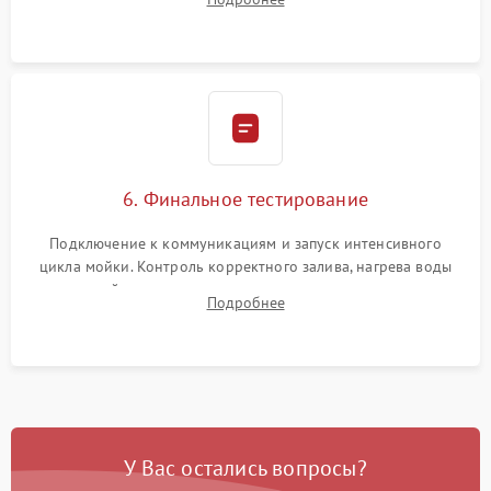
сборка корпуса и установка датчика поплавка.
6. Финальное тестирование
Подключение к коммуникациям и запуск интенсивного
цикла мойки. Контроль корректного залива, нагрева воды
до нужной температуры, отсутствия посторонних шумов,
Подробнее
штатного слива и абсолютной сухости в поддоне.
У Вас остались вопросы?