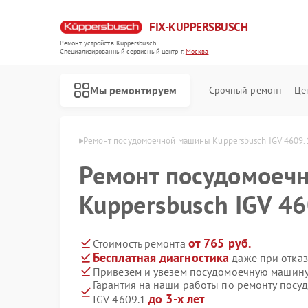
FIX-KUPPERSBUSCH
Ремонт устройств Kuppersbusch
Специализированный cервисный центр г.
Москва
Мы ремонтируем
Срочный ремонт
Це
persbusch в Москве
Ремонт посудомоечной машины Kuppersbusch IGV 4609.
Ремонт посудомоеч
Kuppersbusch IGV 46
от 765 руб.
Стоимость ремонта
Бесплатная диагностика
даже при отказ
Привезем и увезем посудомоечную машину 
Гарантия на наши работы по ремонту пос
до 3-х лет
IGV 4609.1
Ремонт кофемашин Kuppersbusch
Ремонт стиральных машин Kuppersbusch
Ремонт варочных панелей Kuppersbusch
Ремонт микроволновых печей Kuppersbusch
Ремонт духовых шкафов Kuppersbusch
Ремонт вытяжек Kuppersbusch
Ремонт морозильных камер Kuppersbusch
Ремонт холодильников Kuppersbusch
Ремонт промышленных вакуумных упаковщиков Kuppersbusch
Ремонт сушильных машин Kuppersbusch