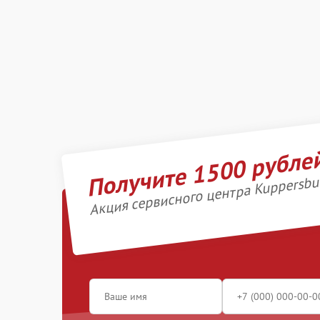
Получите 1500 рубле
Акция сервисного центра Kuppersbu