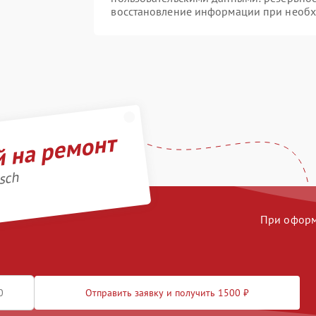
восстановление информации при необ
й на ремонт
sch
При оформл
Отправить заявку и получить 1500 ₽