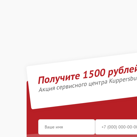
Получите 1500 рубле
Акция сервисного центра Kuppersbu