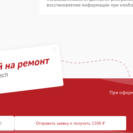
восстановление информации при необ
й на ремонт
sch
При оформл
Отправить заявку и получить 1500 ₽