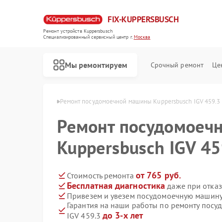
FIX-KUPPERSBUSCH
Ремонт устройств Kuppersbusch
Специализированный cервисный центр г.
Москва
Мы ремонтируем
Срочный ремонт
Це
persbusch в Москве
Ремонт посудомоечной машины Kuppersbusch IGV 459.3
Ремонт посудомоеч
Kuppersbusch IGV 45
от 765 руб.
Стоимость ремонта
Бесплатная диагностика
даже при отказ
Привезем и увезем посудомоечную машину 
Гарантия на наши работы по ремонту пос
до 3-х лет
IGV 459.3
Ремонт кофемашин Kuppersbusch
Ремонт стиральных машин Kuppersbusch
Ремонт варочных панелей Kuppersbusch
Ремонт микроволновых печей Kuppersbusch
Ремонт духовых шкафов Kuppersbusch
Ремонт вытяжек Kuppersbusch
Ремонт морозильных камер Kuppersbusch
Ремонт холодильников Kuppersbusch
Ремонт промышленных вакуумных упаковщиков Kuppersbusch
Ремонт сушильных машин Kuppersbusch