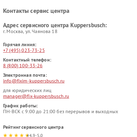
Ремонт холодильников
Ремонт промышленных
Контакты сервис центра
Kuppersbusch
вакуумных упаковщиков
Kuppersbusch
Адрес сервисного центра Kuppersbusch:
Ремонт сушильных машин Kuppersbusch
г. Москва, ул. Чаянова 18
Горячая линия:
+7 (495) 023-73-25
Контактный телефон:
8 (800) 100-33-26
Электронная почта:
info@fixim-kuppersbusch.ru
для юридических лиц
manager@fix-kuppersbusch.ru
График работы:
ПН-ВСК с 9:00 до 21:00 без перерывов и выходных
Рейтинг сервисного центра
4.9-5.0