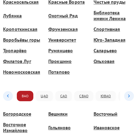
Красносельская
Красные Ворота
Чистые пруды
Библиотека
Лубянка
Охотный Ряд
имени Ленина
Кропоткинская
Фрунзенская
Спортивная
Воробьёвы горы
Университет
Юго-Западная
Тропарёво
Румянцево
Саларьево
Филатов Луг
Прокшино
Ольховая
Новомосковская
Потапово
ВАО
ЦАО
САО
СВАО
ЮВАО
ЮАО
Богородское
Вешняки
Восточный
Восточное
Гольяново
Ивановское
Измайлово