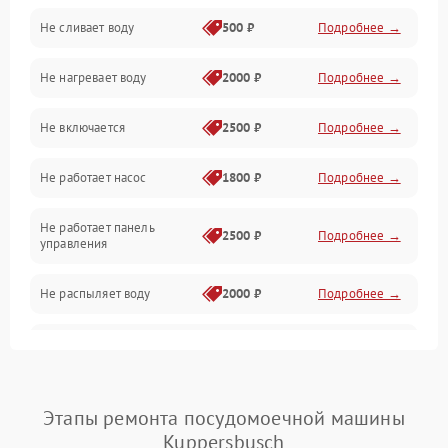
Не сливает воду
500 ₽
Подробнее →
Электропитание
Не нагревает воду
2000 ₽
Подробнее →
Датчики
Не включается
2500 ₽
Подробнее →
Нагрев
Не работает насос
1800 ₽
Подробнее →
Вода
Не работает панель
Гигиена
2500 ₽
Подробнее →
управления
Программное обеспечение
Не распыляет воду
2000 ₽
Подробнее →
Не запускается цикл
1800 ₽
Подробнее →
стирки
Проблемы с набором
Этапы ремонта посудомоечной машины
1800 ₽
Подробнее →
воды
Kuppersbusch