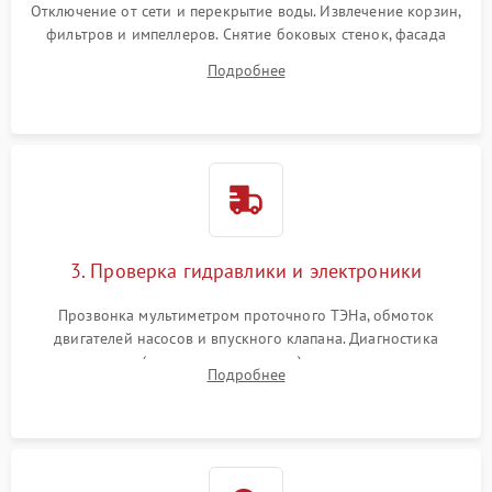
Отключение от сети и перекрытие воды. Извлечение корзин,
фильтров и импеллеров. Снятие боковых стенок, фасада
дверцы или нижнего поддона для прямого доступа к
Подробнее
циркуляционному насосу, ТЭНу и сливной помпе.
3. Проверка гидравлики и электроники
Прозвонка мультиметром проточного ТЭНа, обмоток
двигателей насосов и впускного клапана. Диагностика
прессостата (датчика уровня воды), датчика мутности,
Подробнее
концевика дверцы и электронного модуля управления.