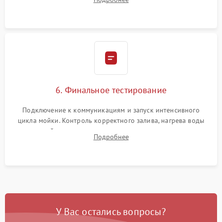
сборка корпуса и установка датчика поплавка.
6. Финальное тестирование
Подключение к коммуникациям и запуск интенсивного
цикла мойки. Контроль корректного залива, нагрева воды
до нужной температуры, отсутствия посторонних шумов,
Подробнее
штатного слива и абсолютной сухости в поддоне.
У Вас остались вопросы?