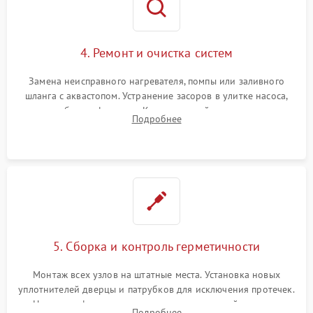
4. Ремонт и очистка систем
Замена неисправного нагревателя, помпы или заливного
шланга с аквастопом. Устранение засоров в улитке насоса,
патрубках и фильтрах. Компонентный ремонт платы
Подробнее
управления, восстановление поврежденной проводки.
5. Сборка и контроль герметичности
Монтаж всех узлов на штатные места. Установка новых
уплотнителей дверцы и патрубков для исключения протечек.
Надежная фиксация хомутов гидравлической системы,
Подробнее