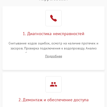
Не работает сушилка
2100 ₽
Подробнее →
Сбои в работе таймера
1700 ₽
Подробнее →
Проблемы с
2100 ₽
Подробнее →
1. Диагностика неисправностей
циркуляционным насосом
Считывание кодов ошибок, осмотр на наличие протечек и
засоров. Проверка подключения к водопроводу. Анализ
жалоб на отсутствие слива, нагрева, вращения
Подробнее
разбрызгивателей или срабатывание системы защиты
аквастоп.
2. Демонтаж и обеспечение доступа