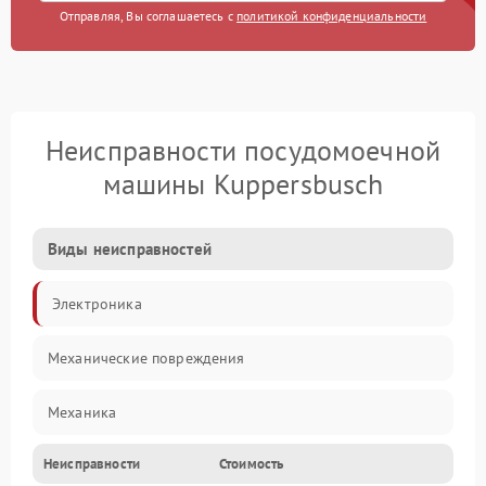
Отправляя, Вы соглашаетесь с
политикой конфиденциальности
Неисправности посудомоечной
машины Kuppersbusch
Виды неисправностей
Электроника
Механические повреждения
Механика
Неисправности
Стоимость
Управление