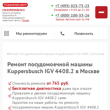
+7 (495) 023-73-25
Ежедневно с 9:00 до 21:00
FIX-KUPPERSBUSCH
Ремонт устройств
+7 (800) 100-33-26
Kuppersbusch
Специализированный
Звонок бесплатный по РФ
cервисный центр г.
Москва
Мы ремонтируем
Позвонить
оскве
Ремонт посудомоечной машины Kuppersbusch IGV 4408.2 в Москве
Ремонт посудомоечной машины
Kuppersbusch IGV 4408.2 в Москве
от 765 руб.
Стоимость ремонта
Бесплатная диагностика
даже при отказе
Привезем и увезем посудомоечную машину
Kuppersbusch IGV 4408.2 сами
Ремонт кофемашин Kuppersbusch
Ремонт варочных панелей Kuppersbusch
Ремонт духовых шкафов Kuppersbusch
Ремонт морозильных камер Kuppersbusch
Ремонт промышленных вакуумных упаковщиков Kuppersbusch
Ремонт стиральных машин Kuppersbusch
Ремонт микроволновых печей Kuppersbusch
Ремонт холодильников Kuppersbusch
Ремонт сушильных машин Kuppersbusch
Гарантия на наши работы по ремонту
посудомоечных машин Kuppersbusch IGV 4408.2