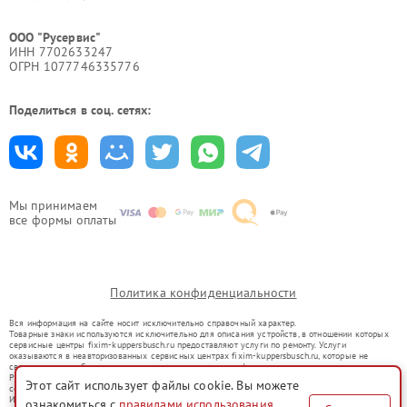
ООО "Русервис"
ИНН 7702633247
ОГРН 1077746335776
Поделиться в соц. сетях:
Мы принимаем
все формы оплаты
Политика конфиденциальности
Вся информация на сайте носит исключительно справочный характер.
Товарные знаки используются исключительно для описания устройств, в отношении которых
сервисные центры fixim-kuppersbusch.ru предоставляют услуги по ремонту. Услуги
оказываются в неавторизованных сервисных центрах fixim-kuppersbusch.ru, которые не
связаны с правообладателями товарных знаков или их официальными представителями.
Ремонт осуществляется для устройств, уже введенных в гражданский оборот в соответствии
Этот сайт использует файлы cookie. Вы можете
со статьей 1487 ГК РФ.
Использование товарных знаков не преследует цели индивидуализации услуг или введения
ознакомиться с
правилами использования