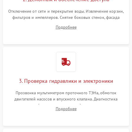
Отключение от сети и перекрытие воды. Извлечение корзин,
фильтров и импеллеров. Снятие боковых стенок, фасада
дверцы или нижнего поддона для прямого доступа к
Подробнее
циркуляционному насосу, ТЭНу и сливной помпе.
3. Проверка гидравлики и электроники
Прозвонка мультиметром проточного ТЭНа, обмоток
двигателей насосов и впускного клапана. Диагностика
прессостата (датчика уровня воды), датчика мутности,
Подробнее
концевика дверцы и электронного модуля управления.