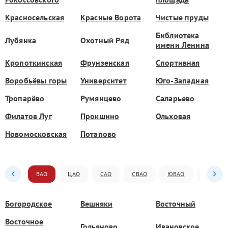
Красносельская
Красные Ворота
Чистые пруды
Библиотека
Лубянка
Охотный Ряд
имени Ленина
Кропоткинская
Фрунзенская
Спортивная
Воробьёвы горы
Университет
Юго-Западная
Тропарёво
Румянцево
Саларьево
Филатов Луг
Прокшино
Ольховая
Новомосковская
Потапово
ВАО
ЦАО
САО
СВАО
ЮВАО
ЮАО
Богородское
Вешняки
Восточный
Восточное
Гольяново
Ивановское