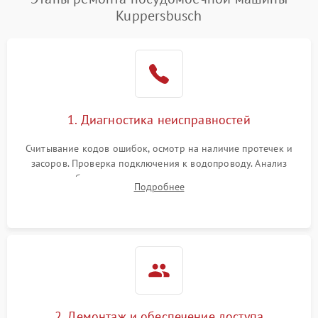
воды
Kuppersbusch
Не работает сушилка
2100 ₽
Подробнее →
Сбои в работе таймера
1700 ₽
Подробнее →
Проблемы с
2100 ₽
Подробнее →
1. Диагностика неисправностей
циркуляционным насосом
Считывание кодов ошибок, осмотр на наличие протечек и
засоров. Проверка подключения к водопроводу. Анализ
жалоб на отсутствие слива, нагрева, вращения
Подробнее
разбрызгивателей или срабатывание системы защиты
аквастоп.
2. Демонтаж и обеспечение доступа