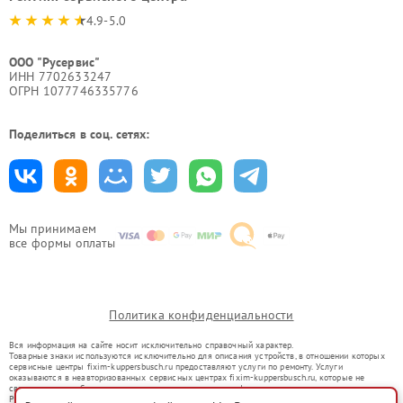
4.9-5.0
ООО "Русервис"
ИНН 7702633247
ОГРН 1077746335776
Поделиться в соц. сетях:
Мы принимаем
все формы оплаты
Политика конфиденциальности
Вся информация на сайте носит исключительно справочный характер.
Товарные знаки используются исключительно для описания устройств, в отношении которых
сервисные центры fixim-kuppersbusch.ru предоставляют услуги по ремонту. Услуги
оказываются в неавторизованных сервисных центрах fixim-kuppersbusch.ru, которые не
связаны с правообладателями товарных знаков или их официальными представителями.
Ремонт осуществляется для устройств, уже введенных в гражданский оборот в соответствии