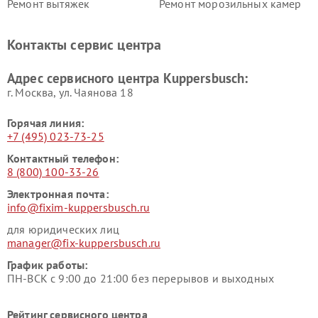
Ремонт вытяжек
Ремонт морозильных камер
Kuppersbusch
Kuppersbusch
Ремонт холодильников
Ремонт промышленных
Контакты сервис центра
Kuppersbusch
вакуумных упаковщиков
Kuppersbusch
Адрес сервисного центра Kuppersbusch:
Ремонт сушильных машин Kuppersbusch
г. Москва, ул. Чаянова 18
Горячая линия:
+7 (495) 023-73-25
Контактный телефон:
8 (800) 100-33-26
Электронная почта:
info@fixim-kuppersbusch.ru
для юридических лиц
manager@fix-kuppersbusch.ru
График работы:
ПН-ВСК с 9:00 до 21:00 без перерывов и выходных
Рейтинг сервисного центра