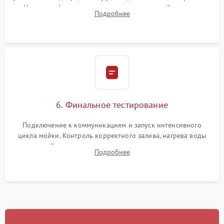
Надежная фиксация хомутов гидравлической системы,
Подробнее
сборка корпуса и установка датчика поплавка.
6. Финальное тестирование
Подключение к коммуникациям и запуск интенсивного
цикла мойки. Контроль корректного залива, нагрева воды
до нужной температуры, отсутствия посторонних шумов,
Подробнее
штатного слива и абсолютной сухости в поддоне.