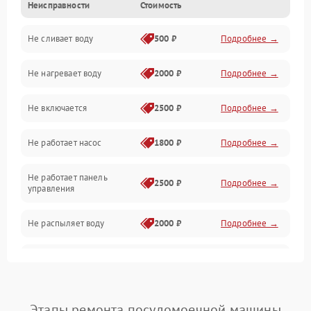
Неисправности
Стоимость
Управление
Не сливает воду
500 ₽
Подробнее →
Электропитание
Не нагревает воду
2000 ₽
Подробнее →
Датчики
Не включается
2500 ₽
Подробнее →
Нагрев
Не работает насос
1800 ₽
Подробнее →
Вода
Не работает панель
Гигиена
2500 ₽
Подробнее →
управления
Программное обеспечение
Не распыляет воду
2000 ₽
Подробнее →
Не запускается цикл
1800 ₽
Подробнее →
стирки
Проблемы с набором
Этапы ремонта посудомоечной машины
1800 ₽
Подробнее →