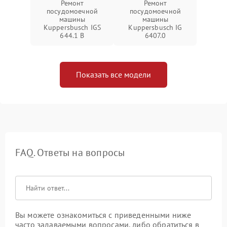
Ремонт
Ремонт
посудомоечной
посудомоечной
машины
машины
Kuppersbusch IGS
Kuppersbusch IG
644.1 B
6407.0
Показать все модели
FAQ. Ответы на вопросы
Вы можете ознакомиться с приведенными ниже
часто задаваемыми вопросами, либо обратиться в