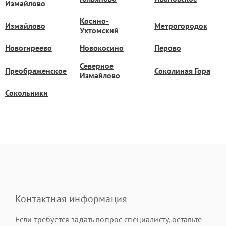
Измайлово
Косино-
Измайлово
Метрогородок
Ухтомский
Новогиреево
Новокосино
Перово
Северное
Преображенское
Соколиная Гора
Измайлово
Сокольники
Контактная информация
Если требуется задать вопрос специалисту, оставьте