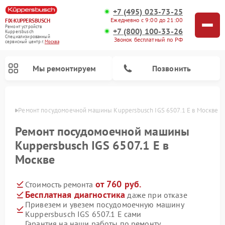
+7 (495) 023-73-25
Ежедневно с 9:00 до 21:00
FIX-KUPPERSBUSCH
Ремонт устройств
+7 (800) 100-33-26
Kuppersbusch
Специализированный
Звонок бесплатный по РФ
cервисный центр г.
Москва
Мы ремонтируем
Позвонить
оскве
Ремонт посудомоечной машины Kuppersbusch IGS 6507.1 E в Москве
Ремонт посудомоечной машины
Kuppersbusch IGS 6507.1 E в
Москве
от 760 руб.
Стоимость ремонта
Бесплатная диагностика
даже при отказе
Привезем и увезем посудомоечную машину
Ремонт кофемашин Kuppersbusch
Ремонт варочных панелей Kuppersbusch
Ремонт духовых шкафов Kuppersbusch
Ремонт морозильных камер Kuppersbusch
Ремонт промышленных вакуумных упаковщиков Kuppersbusch
Ремонт стиральных машин Kuppersbusch
Ремонт микроволновых печей Kuppersbusch
Ремонт холодильников Kuppersbusch
Ремонт сушильных машин Kuppersbusch
Kuppersbusch IGS 6507.1 E сами
Гарантия на наши работы по ремонту