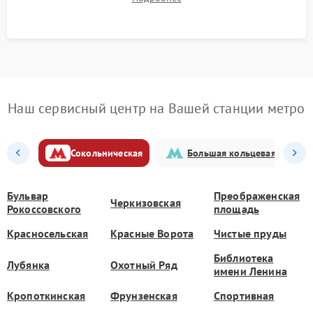
штатного слива и абсолютной сухости в поддоне.
Наш сервисный центр на Вашей станции метро
Сокольническая
Большая кольцевая
Бульвар
Преображенская
Черкизовская
Рокоссовского
площадь
Красносельская
Красные Ворота
Чистые пруды
Библиотека
Лубянка
Охотный Ряд
имени Ленина
Кропоткинская
Фрунзенская
Спортивная