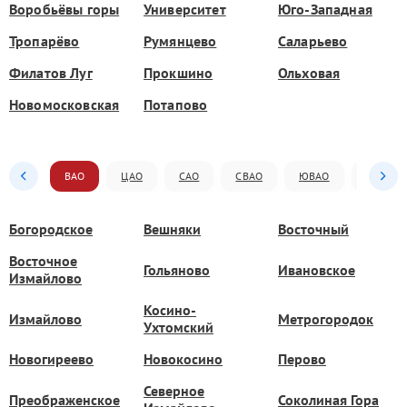
Воробьёвы горы
Университет
Юго-Западная
Тропарёво
Румянцево
Саларьево
Филатов Луг
Прокшино
Ольховая
Новомосковская
Потапово
ВАО
ЦАО
САО
СВАО
ЮВАО
ЮАО
Богородское
Вешняки
Восточный
Восточное
Гольяново
Ивановское
Измайлово
Косино-
Измайлово
Метрогородок
Ухтомский
Новогиреево
Новокосино
Перово
Северное
Преображенское
Соколиная Гора