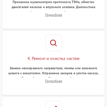
Прозвонка мультиметром проточного ТЭНа, обмоток
двигателей насосов и впускного клапана. Диагностика
прессостата (датчика уровня воды), датчика мутности,
Подробнее
концевика дверцы и электронного модуля управления.
4. Ремонт и очистка систем
Замена неисправного нагревателя, помпы или заливного
шланга с аквастопом. Устранение засоров в улитке насоса,
патрубках и фильтрах. Компонентный ремонт платы
Подробнее
управления, восстановление поврежденной проводки.