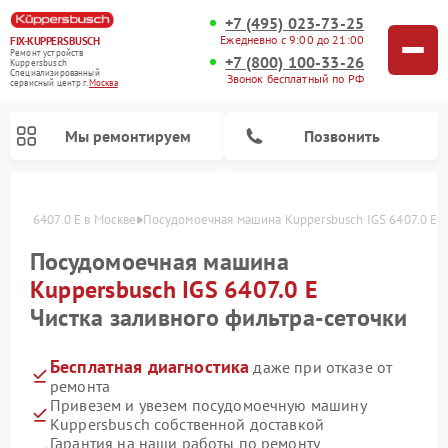
+7 (495) 023-73-25
Ежедневно с 9:00 до 21:00
FIX-KUPPERSBUSCH
Ремонт устройств
+7 (800) 100-33-26
Kuppersbusch
Специализированный
Звонок бесплатный по РФ
cервисный центр г.
Москва
Мы ремонтируем
Позвонить
 IGS 6407.0 E в Москве
Посудомоечная машина Kuppersbusch IGS 6407.0 E ч
Посудомоечная машина
Kuppersbusch IGS 6407.0 E
Чистка заливного фильтра-сеточки
Бесплатная диагностика
даже при отказе от
ремонта
Привезем и увезем посудомоечную машину
Ремонт кофемашин Kuppersbusch
Ремонт варочных панелей Kuppersbusch
Ремонт духовых шкафов Kuppersbusch
Ремонт морозильных камер Kuppersbusch
Ремонт промышленных вакуумных упаковщиков Kuppersbusch
Ремонт стиральных машин Kuppersbusch
Ремонт микроволновых печей Kuppersbusch
Ремонт холодильников Kuppersbusch
Ремонт сушильных машин Kuppersbusch
Kuppersbusch собственной доставкой
Гарантия на наши работы по ремонту