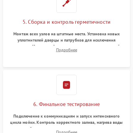
5. Сборка и контроль герметичности
Монтаж всех узлов на штатные места. Установка новых
уплотнителей дверцы и патрубков для исключения
протечек. Надежная фиксация хомутов гидравлической
Подробнее
системы, сборка корпуса и установка датчика поплавка.
6. Финальное тестирование
Подключение к коммуникациям и запуск интенсивного
цикла мойки. Контроль корректного залива, нагрева воды
до нужной температуры, отсутствия посторонних шумов,
Подробнее