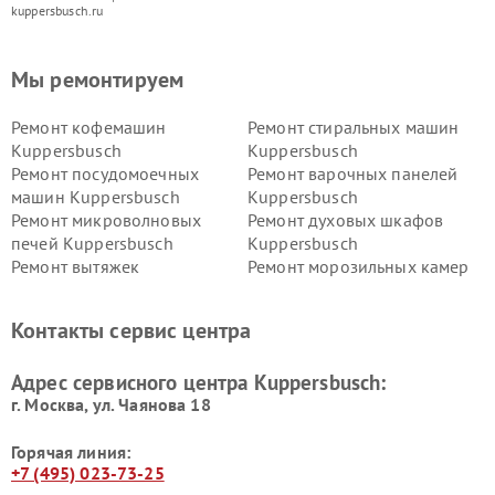
kuppersbusch.ru
Мы ремонтируем
Ремонт кофемашин
Ремонт стиральных машин
Kuppersbusch
Kuppersbusch
Ремонт посудомоечных
Ремонт варочных панелей
машин Kuppersbusch
Kuppersbusch
Ремонт микроволновых
Ремонт духовых шкафов
печей Kuppersbusch
Kuppersbusch
Ремонт вытяжек
Ремонт морозильных камер
Kuppersbusch
Kuppersbusch
Ремонт холодильников
Ремонт промышленных
Контакты сервис центра
Kuppersbusch
вакуумных упаковщиков
Kuppersbusch
Адрес сервисного центра Kuppersbusch:
Ремонт сушильных машин Kuppersbusch
г. Москва, ул. Чаянова 18
Горячая линия:
+7 (495) 023-73-25