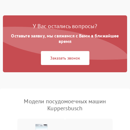
стирки
Проблемы с набором
1800 ₽
Подробнее →
воды
У Вас остались вопросы?
Оставьте заявку, мы свяжемся с Вами в ближайшее
Не работает сушилка
2100 ₽
Подробнее →
время
Сбои в работе таймера
1700 ₽
Подробнее →
Заказать звонок
Проблемы с
2100 ₽
Подробнее →
циркуляционным насосом
Модели посудомоечных машин
Kuppersbusch