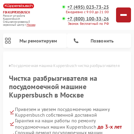
+7 (495) 023-73-25
Ежедневно с 9:00 до 21:00
FIX-KUPPERSBUSCH
Ремонт устройств
+7 (800) 100-33-26
Kuppersbusch
Специализированный
Звонок бесплатный по РФ
cервисный центр г.
Москва
Мы ремонтируем
Позвонить
оскве
Посудомоечная машина Kuppersbusch чистка разбрызгивателя
Чистка разбрызгивателя на
посудомоечной машине
Kuppersbusch в Москве
Привезем и увезем посудомоечную машину
Kuppersbusch собственной доставкой
Гарантия на наши работы по ремонту
Ремонт кофемашин Kuppersbusch
Ремонт варочных панелей Kuppersbusch
Ремонт духовых шкафов Kuppersbusch
Ремонт морозильных камер Kuppersbusch
Ремонт промышленных вакуумных упаковщиков Kuppersbusch
Ремонт стиральных машин Kuppersbusch
Ремонт микроволновых печей Kuppersbusch
Ремонт холодильников Kuppersbusch
Ремонт сушильных машин Kuppersbusch
до 3-х лет
посудомоечных машин Kuppersbusch
Срочный ремонт посудомоечных машин