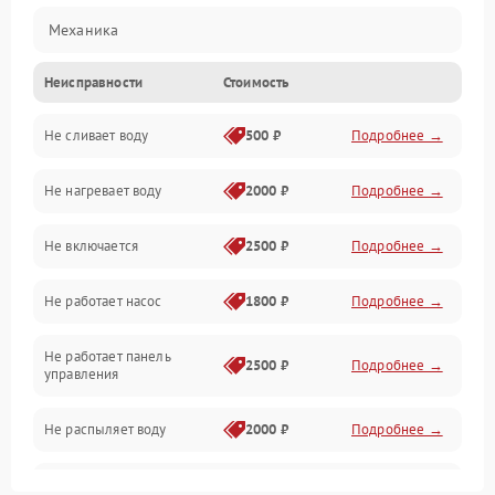
Механика
Неисправности
Стоимость
Управление
Не сливает воду
500 ₽
Подробнее →
Электропитание
Не нагревает воду
2000 ₽
Подробнее →
Датчики
Не включается
2500 ₽
Подробнее →
Нагрев
Не работает насос
1800 ₽
Подробнее →
Вода
Не работает панель
Гигиена
2500 ₽
Подробнее →
управления
Программное обеспечение
Не распыляет воду
2000 ₽
Подробнее →
Не запускается цикл
1800 ₽
Подробнее →