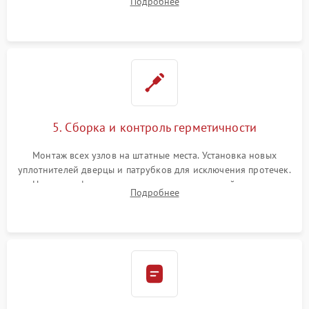
Подробнее
управления, восстановление поврежденной проводки.
5. Сборка и контроль герметичности
Монтаж всех узлов на штатные места. Установка новых
уплотнителей дверцы и патрубков для исключения протечек.
Надежная фиксация хомутов гидравлической системы,
Подробнее
сборка корпуса и установка датчика поплавка.