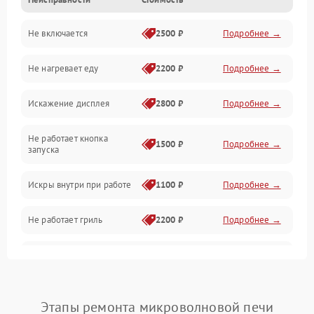
Дверца и корпус
Не включается
2500 ₽
Подробнее →
Механика и внутренние элементы
Не нагревает еду
2200 ₽
Подробнее →
Механические повреждения
Искажение дисплея
2800 ₽
Подробнее →
Питание и запуск
Не работает кнопка
Нагрев и приготовление
1500 ₽
Подробнее →
запуска
Программное обеспечение
Искры внутри при работе
1100 ₽
Подробнее →
Не работает гриль
2200 ₽
Подробнее →
Перегрев или отключение
2400 ₽
Подробнее →
во время работы
Появление запаха гари
2400 ₽
Подробнее →
Этапы ремонта микроволновой печи