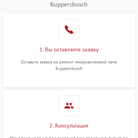
Kuppersbusch
Проблемы с вентилятором
2000 ₽
Подробнее →
Поломка системы
2200 ₽
Подробнее →
охлаждения
Не работают сенсорные
2400 ₽
Подробнее →
1. Вы оставляете заявку
кнопки
Оставьте заявку на ремонт микроволновой печи
Не горит подсветка
2000 ₽
Подробнее →
Kuppersbusch
Сломался трансформатор
1000 ₽
Подробнее →
2. Консультация