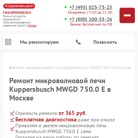
+7 (495) 023-73-25
Ежедневно с 9:00 до 21:00
FIX-KUPPERSBUSCH
Ремонт устройств
+7 (800) 100-33-26
Kuppersbusch
Специализированный
Звонок бесплатный по РФ
cервисный центр г.
Москва
Мы ремонтируем
Позвонить
оскве
Ремонт микроволновой печи Kuppersbusch MWGD 750.0 E в Москве
Ремонт микроволновой печи
Kuppersbusch MWGD 750.0 E в
Москве
от 365 руб.
Стоимость ремонта
Бесплатная диагностика
даже при отказе
Привезем и увезем микроволновую печь
Ремонт кофемашин Kuppersbusch
Ремонт посудомоечных машин Kuppersbusch
Ремонт духовых шкафов Kuppersbusch
Ремонт морозильных камер Kuppersbusch
Ремонт промышленных вакуумных упаковщиков Kuppersbusch
Ремонт стиральных машин Kuppersbusch
Ремонт варочных панелей Kuppersbusch
Ремонт холодильников Kuppersbusch
Ремонт сушильных машин Kuppersbusch
Kuppersbusch MWGD 750.0 E сами
Гарантия на наши работы по ремонту