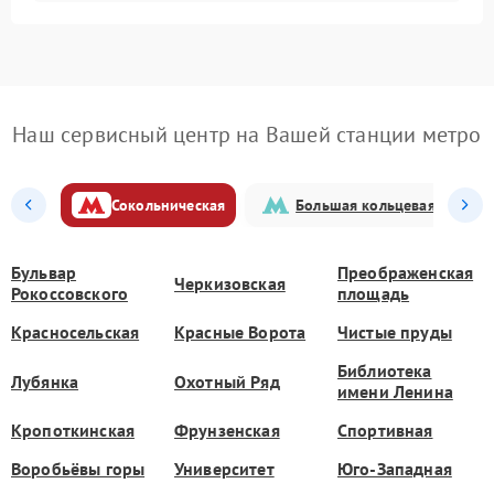
Наш сервисный центр на Вашей станции метро
Сокольническая
Большая кольцевая
Бульвар
Преображенская
Черкизовская
Рокоссовского
площадь
Красносельская
Красные Ворота
Чистые пруды
Библиотека
Лубянка
Охотный Ряд
имени Ленина
Кропоткинская
Фрунзенская
Спортивная
Воробьёвы горы
Университет
Юго-Западная