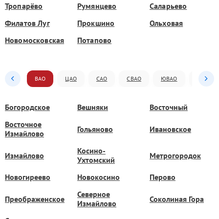
Тропарёво
Румянцево
Саларьево
Филатов Луг
Прокшино
Ольховая
Новомосковская
Потапово
ВАО
ЦАО
САО
СВАО
ЮВАО
ЮАО
Богородское
Вешняки
Восточный
Восточное
Гольяново
Ивановское
Измайлово
Косино-
Измайлово
Метрогородок
Ухтомский
Новогиреево
Новокосино
Перово
Северное
Преображенское
Соколиная Гора
Измайлово