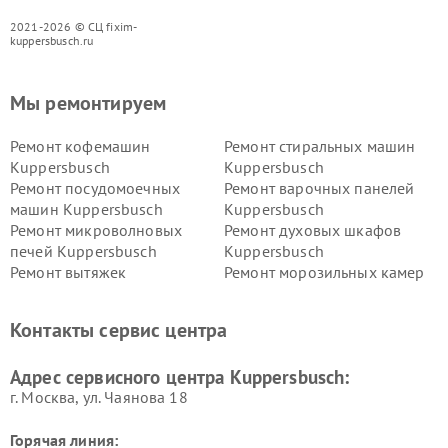
2021-2026 © СЦ fixim-
kuppersbusch.ru
Мы ремонтируем
Ремонт кофемашин
Ремонт стиральных машин
Kuppersbusch
Kuppersbusch
Ремонт посудомоечных
Ремонт варочных панелей
машин Kuppersbusch
Kuppersbusch
Ремонт микроволновых
Ремонт духовых шкафов
печей Kuppersbusch
Kuppersbusch
Ремонт вытяжек
Ремонт морозильных камер
Kuppersbusch
Kuppersbusch
Ремонт холодильников
Ремонт промышленных
Контакты сервис центра
Kuppersbusch
вакуумных упаковщиков
Kuppersbusch
Адрес сервисного центра Kuppersbusch:
Ремонт сушильных машин Kuppersbusch
г. Москва, ул. Чаянова 18
Горячая линия: