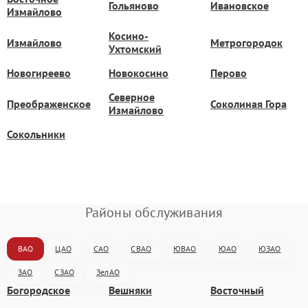
Гольяново
Ивановское
Измайлово
Косино-
Измайлово
Метрогородок
Ухтомский
Новогиреево
Новокосино
Перово
Северное
Преображенское
Соколиная Гора
Измайлово
Сокольники
Районы обслуживания
ВАО
ЦАО
САО
СВАО
ЮВАО
ЮАО
ЮЗАО
ЗАО
СЗАО
ЗелАО
Богородское
Вешняки
Восточный