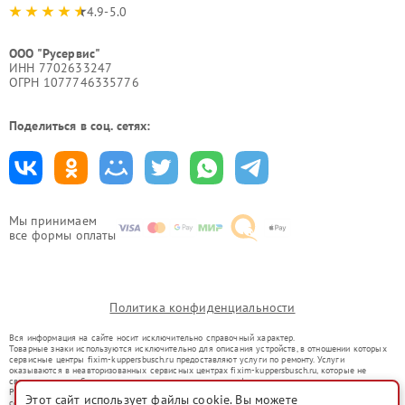
4.9-5.0
ООО "Русервис"
ИНН 7702633247
ОГРН 1077746335776
Поделиться в соц. сетях:
Мы принимаем
все формы оплаты
Политика конфиденциальности
Вся информация на сайте носит исключительно справочный характер.
Товарные знаки используются исключительно для описания устройств, в отношении которых
сервисные центры fixim-kuppersbusch.ru предоставляют услуги по ремонту. Услуги
оказываются в неавторизованных сервисных центрах fixim-kuppersbusch.ru, которые не
связаны с правообладателями товарных знаков или их официальными представителями.
Ремонт осуществляется для устройств, уже введенных в гражданский оборот в соответствии
Этот сайт использует файлы cookie. Вы можете
со статьей 1487 ГК РФ.