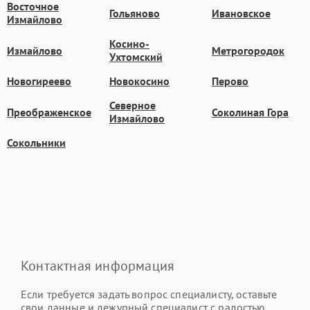
Восточное
Гольяново
Ивановское
Измайлово
Косино-
Измайлово
Метрогородок
Ухтомский
Новогиреево
Новокосино
Перово
Северное
Преображенское
Соколиная Гора
Измайлово
Сокольники
Контактная информация
Если требуется задать вопрос специалисту, оставьте
свои данные и дежурный специалист с радостью