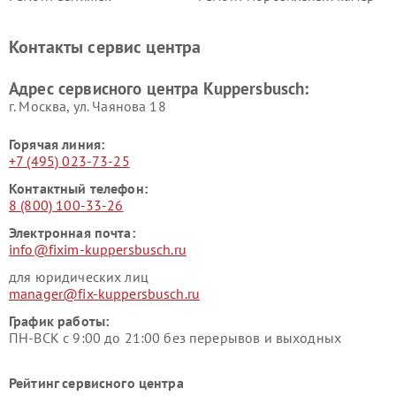
Kuppersbusch
Kuppersbusch
Ремонт холодильников
Ремонт промышленных
Контакты сервис центра
Kuppersbusch
вакуумных упаковщиков
Kuppersbusch
Адрес сервисного центра Kuppersbusch:
Ремонт сушильных машин Kuppersbusch
г. Москва, ул. Чаянова 18
Горячая линия:
+7 (495) 023-73-25
Контактный телефон:
8 (800) 100-33-26
Электронная почта:
info@fixim-kuppersbusch.ru
для юридических лиц
manager@fix-kuppersbusch.ru
График работы:
ПН-ВСК с 9:00 до 21:00 без перерывов и выходных
Рейтинг сервисного центра