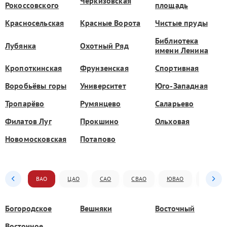
Черкизовская
Рокоссовского
площадь
Красносельская
Красные Ворота
Чистые пруды
Библиотека
Лубянка
Охотный Ряд
имени Ленина
Кропоткинская
Фрунзенская
Спортивная
Воробьёвы горы
Университет
Юго-Западная
Тропарёво
Румянцево
Саларьево
Филатов Луг
Прокшино
Ольховая
Новомосковская
Потапово
ВАО
ЦАО
САО
СВАО
ЮВАО
ЮАО
Богородское
Вешняки
Восточный
Восточное