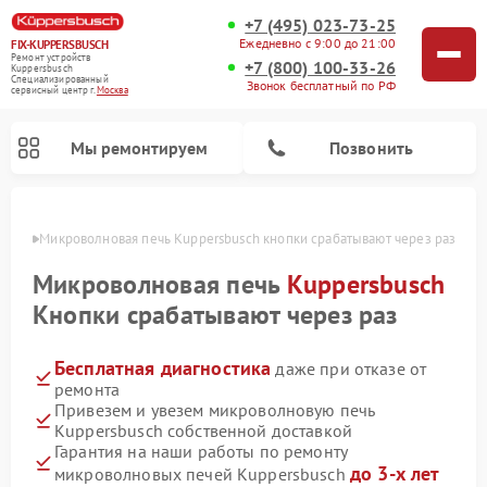
+7 (495) 023-73-25
Ежедневно с 9:00 до 21:00
FIX-KUPPERSBUSCH
Ремонт устройств
+7 (800) 100-33-26
Kuppersbusch
Специализированный
Звонок бесплатный по РФ
cервисный центр г.
Москва
Мы ремонтируем
Позвонить
оскве
Микроволновая печь Kuppersbusch кнопки срабатывают через раз
Микроволновая печь
Kuppersbusch
Кнопки срабатывают через раз
Бесплатная диагностика
даже при отказе от
ремонта
Привезем и увезем микроволновую печь
Kuppersbusch собственной доставкой
Ремонт кофемашин Kuppersbusch
Ремонт посудомоечных машин Kuppersbusch
Ремонт духовых шкафов Kuppersbusch
Ремонт морозильных камер Kuppersbusch
Ремонт промышленных вакуумных упаковщиков Kuppersbusch
Ремонт стиральных машин Kuppersbusch
Ремонт варочных панелей Kuppersbusch
Ремонт холодильников Kuppersbusch
Ремонт сушильных машин Kuppersbusch
Гарантия на наши работы по ремонту
до 3-х лет
микроволновых печей Kuppersbusch