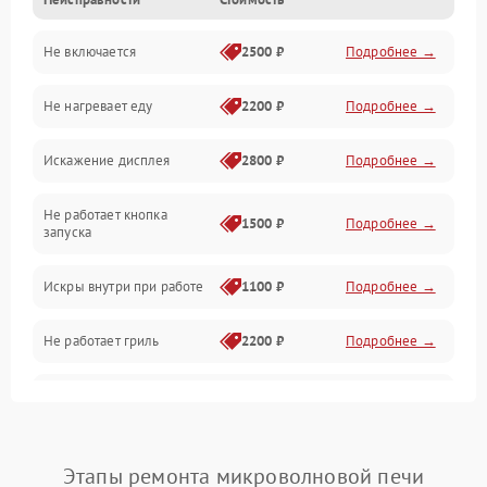
Дверца и корпус
Не включается
2500 ₽
Подробнее →
Механика и внутренние элементы
Не нагревает еду
2200 ₽
Подробнее →
Механические повреждения
Искажение дисплея
2800 ₽
Подробнее →
Питание и запуск
Не работает кнопка
Нагрев и приготовление
1500 ₽
Подробнее →
запуска
Программное обеспечение
Искры внутри при работе
1100 ₽
Подробнее →
Не работает гриль
2200 ₽
Подробнее →
Перегрев или отключение
2400 ₽
Подробнее →
во время работы
Появление запаха гари
2400 ₽
Подробнее →
Этапы ремонта микроволновой печи