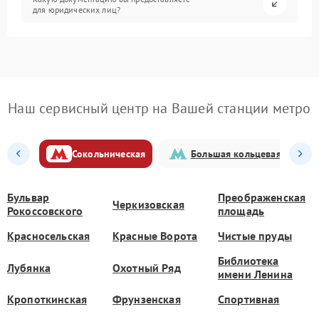
для юридических лиц?
Наш сервисный центр на Вашей станции метро
Сокольническая
Большая кольцевая
Бульвар
Преображенская
Черкизовская
Рокоссовского
площадь
Красносельская
Красные Ворота
Чистые пруды
Библиотека
Лубянка
Охотный Ряд
имени Ленина
Кропоткинская
Фрунзенская
Спортивная