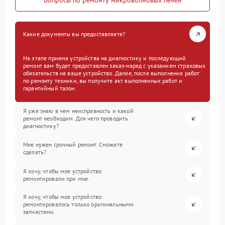
Вопросы по ремонту микроволновых печей
Какие документы вы предоставляете?
На этапе приема устройства на диагностику и последующий
ремонт вам будет предоставлен заказ-наряд с указанием страховых
обязательств на ваше устройство. Далее, после выполнения работ
по ремонту техники, вы получите акт выполненных работ и
гарантийный талон.
Я уже знаю в чем неисправность и какой
ремонт необходим. Для чего проводить
диагностику?
Мне нужен срочный ремонт. Сможете
сделать?
Я хочу, чтобы мое устройство
ремонтировали при мне.
Я хочу, чтобы мое устройство
ремонтировалось только оригинальными
запчастями.