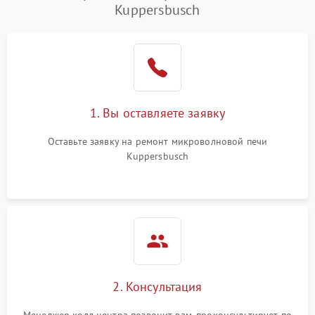
Kuppersbusch
Проблемы с вентилятором
2000 ₽
Подробнее →
Поломка системы
2200 ₽
Подробнее →
охлаждения
Не работают сенсорные
2400 ₽
Подробнее →
1. Вы оставляете заявку
кнопки
Оставьте заявку на ремонт микроволновой печи
Не горит подсветка
2000 ₽
Подробнее →
Kuppersbusch
Сломался трансформатор
1000 ₽
Подробнее →
2. Консультация