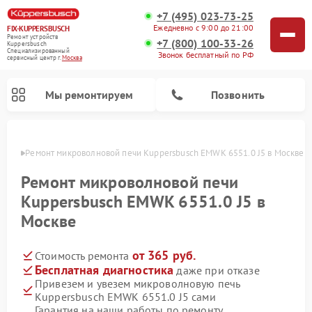
+7 (495) 023-73-25
Ежедневно с 9:00 до 21:00
FIX-KUPPERSBUSCH
Ремонт устройств
+7 (800) 100-33-26
Kuppersbusch
Специализированный
Звонок бесплатный по РФ
cервисный центр г.
Москва
Мы ремонтируем
Позвонить
оскве
Ремонт микроволновой печи Kuppersbusch EMWK 6551.0 J5 в Москве
Ремонт микроволновой печи
Kuppersbusch EMWK 6551.0 J5 в
Москве
от 365 руб.
Стоимость ремонта
Бесплатная диагностика
даже при отказе
Привезем и увезем микроволновую печь
Ремонт кофемашин Kuppersbusch
Ремонт посудомоечных машин Kuppersbusch
Ремонт духовых шкафов Kuppersbusch
Ремонт морозильных камер Kuppersbusch
Ремонт промышленных вакуумных упаковщиков Kuppersbusch
Ремонт стиральных машин Kuppersbusch
Ремонт варочных панелей Kuppersbusch
Ремонт холодильников Kuppersbusch
Ремонт сушильных машин Kuppersbusch
Kuppersbusch EMWK 6551.0 J5 сами
Гарантия на наши работы по ремонту