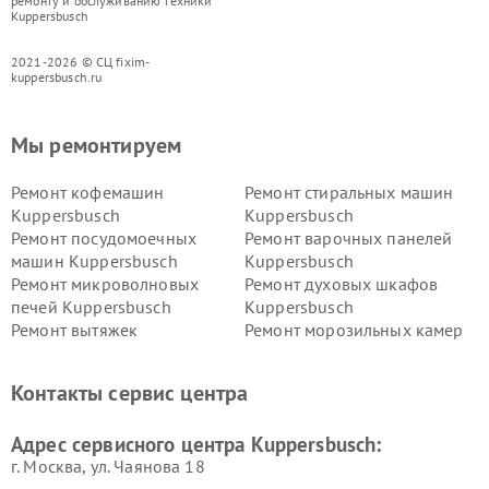
ремонту и обслуживанию техники
Kuppersbusch
2021-2026 © СЦ fixim-
kuppersbusch.ru
Мы ремонтируем
Ремонт кофемашин
Ремонт стиральных машин
Kuppersbusch
Kuppersbusch
Ремонт посудомоечных
Ремонт варочных панелей
машин Kuppersbusch
Kuppersbusch
Ремонт микроволновых
Ремонт духовых шкафов
печей Kuppersbusch
Kuppersbusch
Ремонт вытяжек
Ремонт морозильных камер
Kuppersbusch
Kuppersbusch
Ремонт холодильников
Ремонт промышленных
Контакты сервис центра
Kuppersbusch
вакуумных упаковщиков
Kuppersbusch
Адрес сервисного центра Kuppersbusch:
Ремонт сушильных машин Kuppersbusch
г. Москва, ул. Чаянова 18