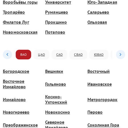
Воробьёвы горы
Университет
Юго-Западная
Тропарёво
Румянцево
Саларьево
Филатов Луг
Прокшино
Ольховая
Новомосковская
Потапово
ВАО
ЦАО
САО
СВАО
ЮВАО
ЮАО
Богородское
Вешняки
Восточный
Восточное
Гольяново
Ивановское
Измайлово
Косино-
Измайлово
Метрогородок
Ухтомский
Новогиреево
Новокосино
Перово
Северное
Преображенское
Соколиная Гора
Измайлово