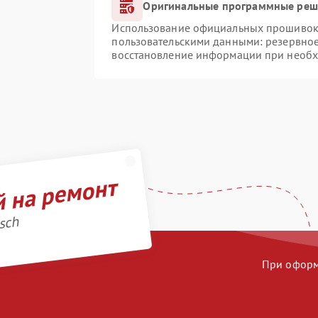
Оригинальные программные реше
Использование официальных прошивок и
пользовательскими данными: резервно
восстановление информации при необ
й на ремонт
sch
При оформл