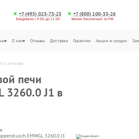
+7 (495) 023-73-25
+7 (800) 100-33-26
Ежедневно с 9:00 до 21:00
Звонок бесплатный по РФ
ны
О нас
Отзывы
Доставка
Гарантии
Акции и скидки
Зая
 J1 в Москве
вой печи
 3260.0 J1 в
е
uppersbusch EMWGL 3260.0 J1