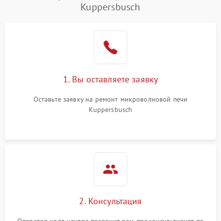
Kuppersbusch
Проблемы с вентилятором
2000 ₽
Подробнее →
Поломка системы
2200 ₽
Подробнее →
охлаждения
Не работают сенсорные
2400 ₽
Подробнее →
1. Вы оставляете заявку
кнопки
Оставьте заявку на ремонт микроволновой печи
Не горит подсветка
2000 ₽
Подробнее →
Kuppersbusch
Сломался трансформатор
1000 ₽
Подробнее →
2. Консультация