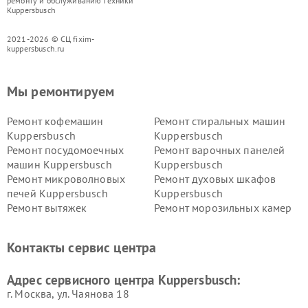
ремонту и обслуживанию техники
Kuppersbusch
2021-2026 © СЦ fixim-
kuppersbusch.ru
Мы ремонтируем
Ремонт кофемашин
Ремонт стиральных машин
Kuppersbusch
Kuppersbusch
Ремонт посудомоечных
Ремонт варочных панелей
машин Kuppersbusch
Kuppersbusch
Ремонт микроволновых
Ремонт духовых шкафов
печей Kuppersbusch
Kuppersbusch
Ремонт вытяжек
Ремонт морозильных камер
Kuppersbusch
Kuppersbusch
Ремонт холодильников
Ремонт промышленных
Контакты сервис центра
Kuppersbusch
вакуумных упаковщиков
Kuppersbusch
Адрес сервисного центра Kuppersbusch:
Ремонт сушильных машин Kuppersbusch
г. Москва, ул. Чаянова 18