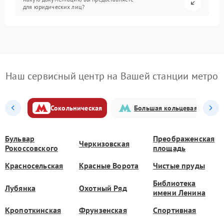
для юридических лиц?
Наш сервисный центр на Вашей станции метро
Сокольническая
Большая кольцевая
Бульвар
Преображенская
Черкизовская
Рокоссовского
площадь
Красносельская
Красные Ворота
Чистые пруды
Библиотека
Лубянка
Охотный Ряд
имени Ленина
Кропоткинская
Фрунзенская
Спортивная