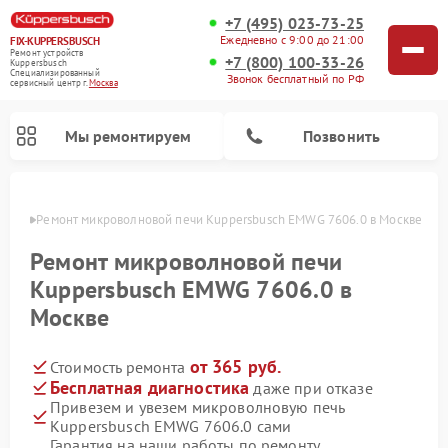
+7 (495) 023-73-25
Ежедневно с 9:00 до 21:00
FIX-KUPPERSBUSCH
Ремонт устройств
+7 (800) 100-33-26
Kuppersbusch
Специализированный
Звонок бесплатный по РФ
cервисный центр г.
Москва
Мы ремонтируем
Позвонить
оскве
Ремонт микроволновой печи Kuppersbusch EMWG 7606.0 в Москве
Ремонт микроволновой печи
Kuppersbusch EMWG 7606.0 в
Москве
от 365 руб.
Стоимость ремонта
Бесплатная диагностика
даже при отказе
Привезем и увезем микроволновую печь
Ремонт кофемашин Kuppersbusch
Ремонт посудомоечных машин Kuppersbusch
Ремонт духовых шкафов Kuppersbusch
Ремонт морозильных камер Kuppersbusch
Ремонт промышленных вакуумных упаковщиков Kuppersbusch
Ремонт стиральных машин Kuppersbusch
Ремонт варочных панелей Kuppersbusch
Ремонт холодильников Kuppersbusch
Ремонт сушильных машин Kuppersbusch
Kuppersbusch EMWG 7606.0 сами
Гарантия на наши работы по ремонту