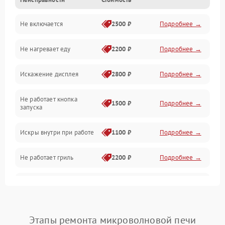
Дверца и корпус
Не включается
2500 ₽
Подробнее →
Механика и внутренние элементы
Не нагревает еду
2200 ₽
Подробнее →
Механические повреждения
Искажение дисплея
2800 ₽
Подробнее →
Питание и запуск
Не работает кнопка
Нагрев и приготовление
1500 ₽
Подробнее →
запуска
Программное обеспечение
Искры внутри при работе
1100 ₽
Подробнее →
Не работает гриль
2200 ₽
Подробнее →
Перегрев или отключение
2400 ₽
Подробнее →
во время работы
Появление запаха гари
2400 ₽
Подробнее →
Этапы ремонта микроволновой печи