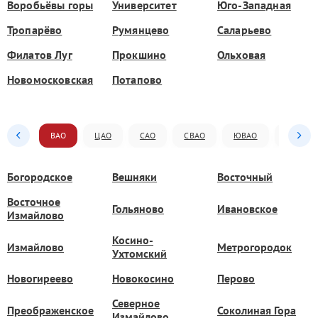
Воробьёвы горы
Университет
Юго-Западная
Тропарёво
Румянцево
Саларьево
Филатов Луг
Прокшино
Ольховая
Новомосковская
Потапово
ВАО
ЦАО
САО
СВАО
ЮВАО
ЮАО
Богородское
Вешняки
Восточный
Восточное
Гольяново
Ивановское
Измайлово
Косино-
Измайлово
Метрогородок
Ухтомский
Новогиреево
Новокосино
Перово
Северное
Преображенское
Соколиная Гора
Измайлово