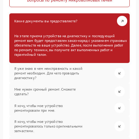
Вопросы по ремонту микроволновых печей
Какие документы вы предоставляете?
На этапе приема устройства на диагностику и последующий
ремонт вам будет предоставлен заказ-наряд с указанием страховых
обязательств на ваше устройство. Далее, после выполнения работ
по ремонту техники, вы получите акт выполненных работ и
гарантийный талон.
Я уже знаю в чем неисправность и какой
ремонт необходим. Для чего проводить
диагностику?
Мне нужен срочный ремонт. Сможете
сделать?
Я хочу, чтобы мое устройство
ремонтировали при мне.
Я хочу, чтобы мое устройство
ремонтировалось только оригинальными
запчастями.