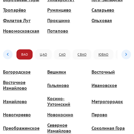
Тропарёво
Румянцево
Саларьево
Филатов Луг
Прокшино
Ольховая
Новомосковская
Потапово
ВАО
ЦАО
САО
СВАО
ЮВАО
ЮАО
Богородское
Вешняки
Восточный
Восточное
Гольяново
Ивановское
Измайлово
Косино-
Измайлово
Метрогородок
Ухтомский
Новогиреево
Новокосино
Перово
Северное
Преображенское
Соколиная Гора
Измайлово