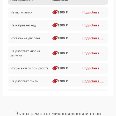
Дверца и корпус
Не включается
2500 ₽
Подробнее →
Механика и внутренние элементы
Не нагревает еду
2200 ₽
Подробнее →
Механические повреждения
Искажение дисплея
2800 ₽
Подробнее →
Питание и запуск
Не работает кнопка
Нагрев и приготовление
1500 ₽
Подробнее →
запуска
Программное обеспечение
Искры внутри при работе
1100 ₽
Подробнее →
Не работает гриль
2200 ₽
Подробнее →
Перегрев или отключение
2400 ₽
Подробнее →
во время работы
Появление запаха гари
2400 ₽
Подробнее →
Этапы ремонта микроволновой печи