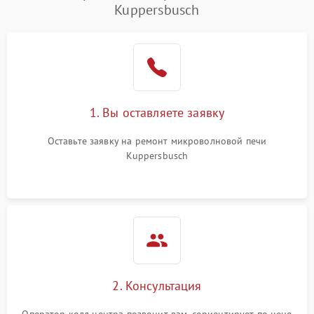
Kuppersbusch
Проблемы с вентилятором
2000 ₽
Подробнее →
Поломка системы
2200 ₽
Подробнее →
охлаждения
Не работают сенсорные
2400 ₽
Подробнее →
1. Вы оставляете заявку
кнопки
Оставьте заявку на ремонт микроволновой печи
Не горит подсветка
2000 ₽
Подробнее →
Kuppersbusch
Сломался трансформатор
1000 ₽
Подробнее →
2. Консультация