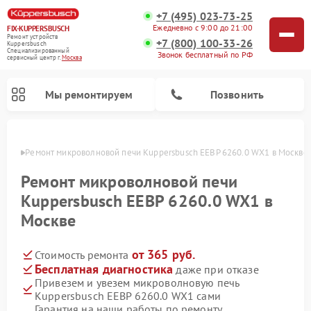
+7 (495) 023-73-25
Ежедневно с 9:00 до 21:00
FIX-KUPPERSBUSCH
Ремонт устройств
+7 (800) 100-33-26
Kuppersbusch
Специализированный
Звонок бесплатный по РФ
cервисный центр г.
Москва
Мы ремонтируем
Позвонить
оскве
Ремонт микроволновой печи Kuppersbusch EEBP 6260.0 WX1 в Москве
Ремонт микроволновой печи
Kuppersbusch EEBP 6260.0 WX1 в
Москве
от 365 руб.
Стоимость ремонта
Бесплатная диагностика
даже при отказе
Привезем и увезем микроволновую печь
Ремонт кофемашин Kuppersbusch
Ремонт посудомоечных машин Kuppersbusch
Ремонт духовых шкафов Kuppersbusch
Ремонт морозильных камер Kuppersbusch
Ремонт промышленных вакуумных упаковщиков Kuppersbusch
Ремонт стиральных машин Kuppersbusch
Ремонт варочных панелей Kuppersbusch
Ремонт холодильников Kuppersbusch
Ремонт сушильных машин Kuppersbusch
Kuppersbusch EEBP 6260.0 WX1 сами
Гарантия на наши работы по ремонту