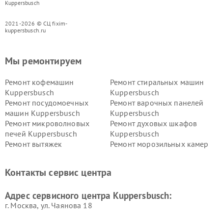
Kuppersbusch
2021-2026 © СЦ fixim-
kuppersbusch.ru
Мы ремонтируем
Ремонт кофемашин
Ремонт стиральных машин
Kuppersbusch
Kuppersbusch
Ремонт посудомоечных
Ремонт варочных панелей
машин Kuppersbusch
Kuppersbusch
Ремонт микроволновых
Ремонт духовых шкафов
печей Kuppersbusch
Kuppersbusch
Ремонт вытяжек
Ремонт морозильных камер
Kuppersbusch
Kuppersbusch
Ремонт холодильников
Ремонт промышленных
Контакты сервис центра
Kuppersbusch
вакуумных упаковщиков
Kuppersbusch
Адрес сервисного центра Kuppersbusch:
Ремонт сушильных машин Kuppersbusch
г. Москва, ул. Чаянова 18