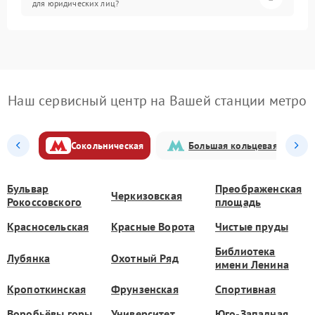
для юридических лиц?
Наш сервисный центр на Вашей станции метро
Сокольническая
Большая кольцевая
Бульвар
Преображенская
Черкизовская
Рокоссовского
площадь
Красносельская
Красные Ворота
Чистые пруды
Библиотека
Лубянка
Охотный Ряд
имени Ленина
Кропоткинская
Фрунзенская
Спортивная
Воробьёвы горы
Университет
Юго-Западная