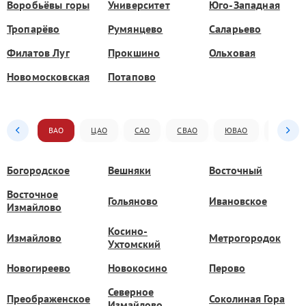
Воробьёвы горы
Университет
Юго-Западная
Тропарёво
Румянцево
Саларьево
Филатов Луг
Прокшино
Ольховая
Новомосковская
Потапово
ВАО
ЦАО
САО
СВАО
ЮВАО
ЮАО
Богородское
Вешняки
Восточный
Восточное
Гольяново
Ивановское
Измайлово
Косино-
Измайлово
Метрогородок
Ухтомский
Новогиреево
Новокосино
Перово
Северное
Преображенское
Соколиная Гора
Измайлово