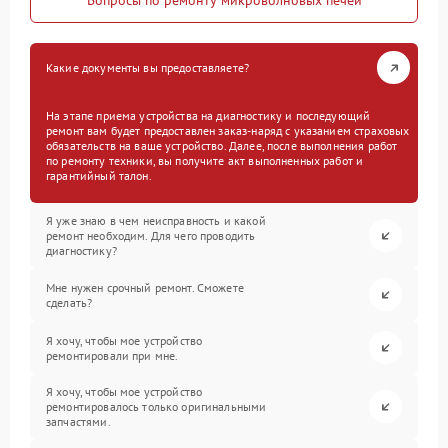
Вопросы по ремонту микроволновых печей
Какие документы вы предоставляете?
На этапе приема устройства на диагностику и последующий
ремонт вам будет предоставлен заказ-наряд с указанием страховых
обязательств на ваше устройство. Далее, после выполнения работ
по ремонту техники, вы получите акт выполненных работ и
гарантийный талон.
Я уже знаю в чем неисправность и какой
ремонт необходим. Для чего проводить
диагностику?
Мне нужен срочный ремонт. Сможете
сделать?
Я хочу, чтобы мое устройство
ремонтировали при мне.
Я хочу, чтобы мое устройство
ремонтировалось только оригинальными
запчастями.