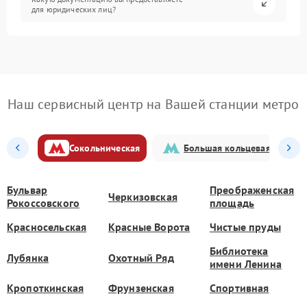
для юридических лиц?
Наш сервисный центр на Вашей станции метро
Сокольническая
Большая кольцевая
Бульвар
Преображенская
Черкизовская
Рокоссовского
площадь
Красносельская
Красные Ворота
Чистые пруды
Библиотека
Лубянка
Охотный Ряд
имени Ленина
Кропоткинская
Фрунзенская
Спортивная