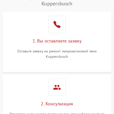
Kuppersbusch
Проблемы с вентилятором
2000 ₽
Подробнее →
Поломка системы
2200 ₽
Подробнее →
охлаждения
Не работают сенсорные
2400 ₽
Подробнее →
1. Вы оставляете заявку
кнопки
Оставьте заявку на ремонт микроволновой печи
Не горит подсветка
2000 ₽
Подробнее →
Kuppersbusch
Сломался трансформатор
1000 ₽
Подробнее →
2. Консультация