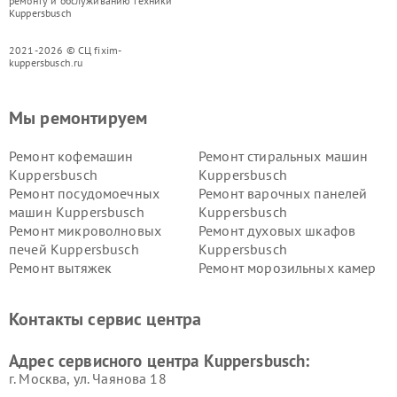
ремонту и обслуживанию техники
Kuppersbusch
2021-2026 © СЦ fixim-
kuppersbusch.ru
Мы ремонтируем
Ремонт кофемашин
Ремонт стиральных машин
Kuppersbusch
Kuppersbusch
Ремонт посудомоечных
Ремонт варочных панелей
машин Kuppersbusch
Kuppersbusch
Ремонт микроволновых
Ремонт духовых шкафов
печей Kuppersbusch
Kuppersbusch
Ремонт вытяжек
Ремонт морозильных камер
Kuppersbusch
Kuppersbusch
Ремонт холодильников
Ремонт промышленных
Контакты сервис центра
Kuppersbusch
вакуумных упаковщиков
Kuppersbusch
Адрес сервисного центра Kuppersbusch:
Ремонт сушильных машин Kuppersbusch
г. Москва, ул. Чаянова 18