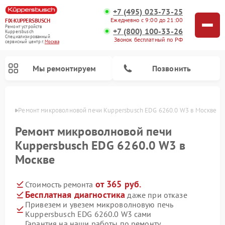
+7 (495) 023-73-25
Ежедневно с 9:00 до 21:00
FIX-KUPPERSBUSCH
Ремонт устройств
+7 (800) 100-33-26
Kuppersbusch
Специализированный
Звонок бесплатный по РФ
cервисный центр г.
Москва
Мы ремонтируем
Позвонить
оскве
Ремонт микроволновой печи Kuppersbusch EDG 6260.0 W3 в Москве
Ремонт микроволновой печи
Kuppersbusch EDG 6260.0 W3 в
Москве
от 365 руб.
Стоимость ремонта
Бесплатная диагностика
даже при отказе
Привезем и увезем микроволновую печь
Ремонт кофемашин Kuppersbusch
Ремонт посудомоечных машин Kuppersbusch
Ремонт духовых шкафов Kuppersbusch
Ремонт морозильных камер Kuppersbusch
Ремонт промышленных вакуумных упаковщиков Kuppersbusch
Ремонт стиральных машин Kuppersbusch
Ремонт варочных панелей Kuppersbusch
Ремонт холодильников Kuppersbusch
Ремонт сушильных машин Kuppersbusch
Kuppersbusch EDG 6260.0 W3 сами
Гарантия на наши работы по ремонту