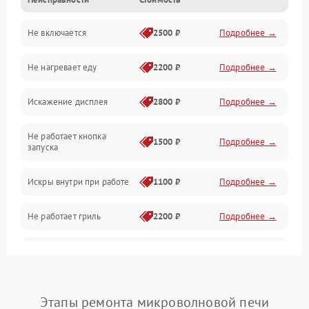
Дверца и корпус
Не включается
2500 ₽
Подробнее →
Механика и внутренние элементы
Не нагревает еду
2200 ₽
Подробнее →
Механические повреждения
Искажение дисплея
2800 ₽
Подробнее →
Питание и запуск
Не работает кнопка
Нагрев и приготовление
1500 ₽
Подробнее →
запуска
Программное обеспечение
Искры внутри при работе
1100 ₽
Подробнее →
Не работает гриль
2200 ₽
Подробнее →
Перегрев или отключение
2400 ₽
Подробнее →
во время работы
Появление запаха гари
2400 ₽
Подробнее →
Этапы ремонта микроволновой печи