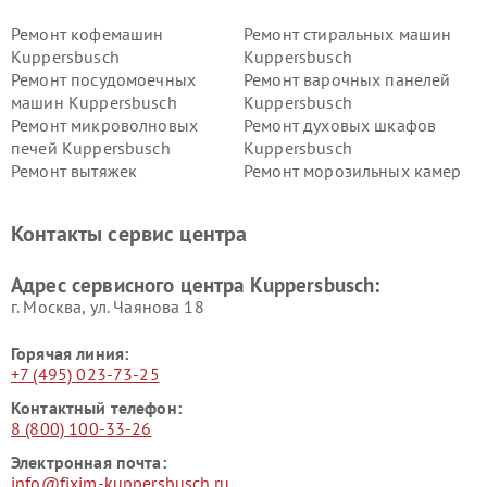
Ремонт кофемашин
Ремонт стиральных машин
Kuppersbusch
Kuppersbusch
Ремонт посудомоечных
Ремонт варочных панелей
машин Kuppersbusch
Kuppersbusch
Ремонт микроволновых
Ремонт духовых шкафов
печей Kuppersbusch
Kuppersbusch
Ремонт вытяжек
Ремонт морозильных камер
Kuppersbusch
Kuppersbusch
Ремонт холодильников
Ремонт промышленных
Контакты сервис центра
Kuppersbusch
вакуумных упаковщиков
Kuppersbusch
Адрес сервисного центра Kuppersbusch:
Ремонт сушильных машин Kuppersbusch
г. Москва, ул. Чаянова 18
Горячая линия:
+7 (495) 023-73-25
Контактный телефон:
8 (800) 100-33-26
Электронная почта:
info@fixim-kuppersbusch.ru