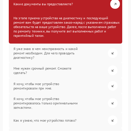
Какие документы вы предоставляете?
На этапе приема устройства на диагностику и последующий
ремонт вам будет предоставлен заказ-наряд с указанием страховых
обязательств на ваше устройство. Далее, после выполнения работ
по ремонту техники, вы получите акт выполненных работ и
гарантийный талон.
Я уже знаю в чем неисправность и какой
ремонт необходим. Для чего проводить
диагностику?
Мне нужен срочный ремонт. Сможете
сделать?
Я хочу, чтобы мое устройство
ремонтировали при мне.
Я хочу, чтобы мое устройство
ремонтировалось только оригинальными
запчастями.
Как я узнаю, что мое устройство готово?