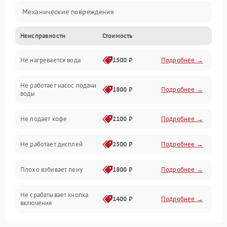
Механические повреждения
Неисправности
Стоимость
Прочие неисправности
Не нагревается вода
1500 ₽
Подробнее →
Включение и работа
Не работает насос подачи
Проблемы с водой
1800 ₽
Подробнее →
воды
Проблемы с капучинатором и паром
Не подает кофе
2100 ₽
Подробнее →
Управление и электроника
Не работает дисплей
2500 ₽
Подробнее →
Программное обеспечение
Плохо взбивает пену
1800 ₽
Подробнее →
Не срабатывает кнопка
1400 ₽
Подробнее →
включения