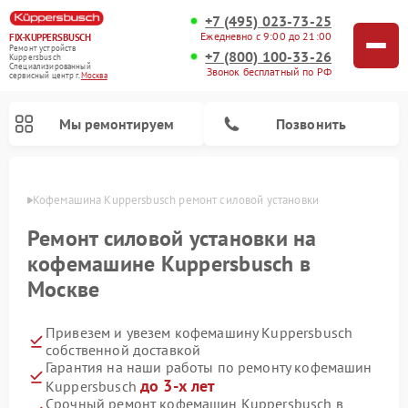
+7 (495) 023-73-25
Ежедневно с 9:00 до 21:00
FIX-KUPPERSBUSCH
Ремонт устройств
+7 (800) 100-33-26
Kuppersbusch
Специализированный
Звонок бесплатный по РФ
cервисный центр г.
Москва
Мы ремонтируем
Позвонить
оскве
Кофемашина Kuppersbusch ремонт силовой установки
Ремонт силовой установки на
кофемашине Kuppersbusch в
Москве
Привезем и увезем кофемашину Kuppersbusch
собственной доставкой
Гарантия на наши работы по ремонту кофемашин
Ремонт стиральных машин Kuppersbusch
Ремонт варочных панелей Kuppersbusch
Ремонт духовых шкафов Kuppersbusch
Ремонт морозильных камер Kuppersbusch
Ремонт промышленных вакуумных упаковщиков Kuppersbusch
Ремонт посудомоечных машин Kuppersbusch
Ремонт микроволновых печей Kuppersbusch
Ремонт холодильников Kuppersbusch
Ремонт сушильных машин Kuppersbusch
до 3-х лет
Kuppersbusch
Срочный ремонт кофемашин Kuppersbusch в