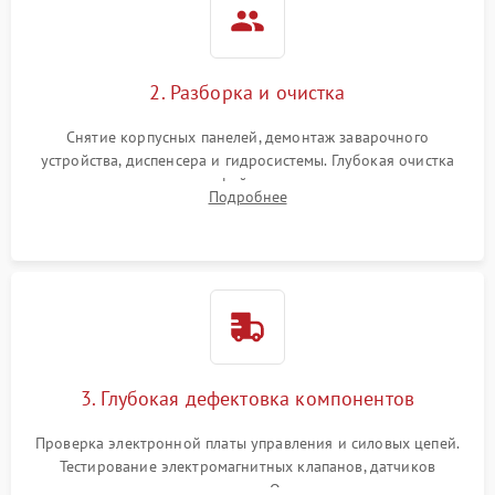
2. Разборка и очистка
Снятие корпусных панелей, демонтаж заварочного
устройства, диспенсера и гидросистемы. Глубокая очистка
внутренних узлов от кофейных масел, жмыха и накипи.
Подробнее
Промывка дренажных каналов и фильтров с использованием
специализированной химии.
3. Глубокая дефектовка компонентов
Проверка электронной платы управления и силовых цепей.
Тестирование электромагнитных клапанов, датчиков
температуры и расходомера. Оценка степени износа