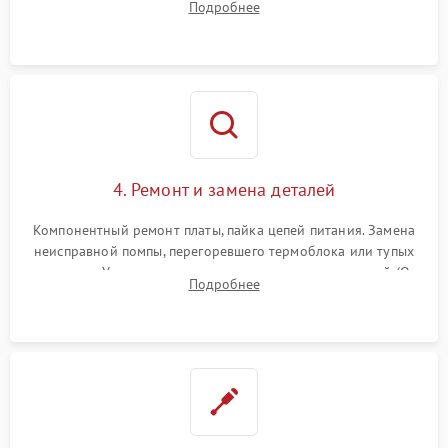
Подробнее
жерновов кофемолки, уплотнительных колец гидросистемы
и шестерней редуктора.
4. Ремонт и замена деталей
Компонентный ремонт платы, пайка цепей питания. Замена
неисправной помпы, перегоревшего термоблока или тупых
жерновов. Установка новых силиконовых уплотнителей (O-
Подробнее
ring) и тефлоновых трубок для надежного устранения
протечек.