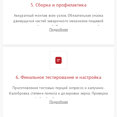
5. Сборка и профилактика
Аккуратный монтаж всех узлов. Обязательная смазка
движущихся частей заварочного механизма пищевой
силиконовой смазкой. Проведение программной
Подробнее
декальцинации и очистки системы от кофейных масел.
Надежная фиксация всех соединений.
6. Финальное тестирование и настройка
Приготовление тестовых порций эспрессо и капучино.
Калибровка степени помола и дозировки зерна. Проверка
плотности кофейной таблетки, температуры напитка и
Подробнее
качества молочной пены. Контроль отсутствия посторонних
шумов и протечек.