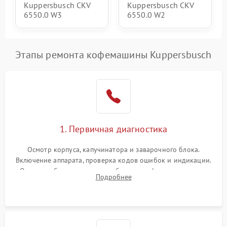
Kuppersbusch CKV
Kuppersbusch CKV
6550.0 W3
6550.0 W2
Этапы ремонта кофемашины Kuppersbusch
1. Первичная диагностика
Осмотр корпуса, капучинатора и заварочного блока.
Включение аппарата, проверка кодов ошибок и индикации.
Оценка работы помпы, термоблока и кофемолки на слух.
Подробнее
Измерение температуры и давления воды для выявления
локализации поломки.