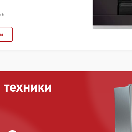
ch
ны
 техники