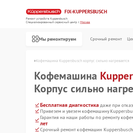
FIX-KUPPERSBUSCH
Ремонт устройств Kuppersbusch
Специализированный cервисный центр г.
Москва
Мы ремонтируем
Срочный ремонт
Це
persbusch в Москве
Кофемашина Kuppersbusch корпус сильно нагревается
Кофемашина
Kupper
Корпус сильно нагр
Бесплатная диагностика
даже при отказ
Привезем и увезем кофемашину Kuppersbu
Гарантия на наши работы по ремонту коф
лет
Срочный ремонт кофемашин Kuppersbusch 
Ремонт стиральных машин Kuppersbusch
Ремонт посудомоечных машин Kuppersbusch
Ремонт варочных панелей Kuppersbusch
Ремонт микроволновых печей Kuppersbusch
Ремонт духовых шкафов Kuppersbusch
Ремонт вытяжек Kuppersbusch
Ремонт морозильных камер Kuppersbusch
Ремонт холодильников Kuppersbusch
Ремонт промышленных вакуумных упаковщиков Kuppersbusch
Ремонт сушильных машин Kuppersbusch