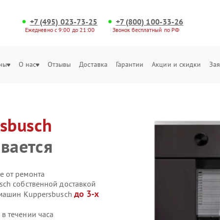
+7 (495) 023-73-25
+7 (800) 100-33-26
Ежедневно с 9:00 до 21:00
Звонок бесплатный по РФ
ны
О нас
Отзывы
Доставка
Гарантии
Акции и скидки
Зая
sbusch
евается
е от ремонта
sch собственной доставкой
до 3-х
емашин Kuppersbusch
в течении часа