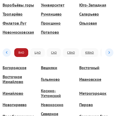
Воробьёвы горы
Университет
Юго-Западная
Тропарёво
Румянцево
Саларьево
Филатов Луг
Прокшино
Ольховая
Новомосковская
Потапово
ВАО
ЦАО
САО
СВАО
ЮВАО
ЮАО
Богородское
Вешняки
Восточный
Восточное
Гольяново
Ивановское
Измайлово
Косино-
Измайлово
Метрогородок
Ухтомский
Новогиреево
Новокосино
Перово
Северное