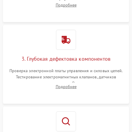
внутренних узлов от кофейных масел, жмыха и накипи.
Подробнее
Промывка дренажных каналов и фильтров с использованием
специализированной химии.
3. Глубокая дефектовка компонентов
Проверка электронной платы управления и силовых цепей.
Тестирование электромагнитных клапанов, датчиков
температуры и расходомера. Оценка степени износа
Подробнее
жерновов кофемолки, уплотнительных колец гидросистемы
и шестерней редуктора.