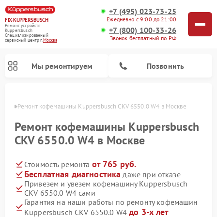
+7 (495) 023-73-25
Ежедневно с 9:00 до 21:00
FIX-KUPPERSBUSCH
Ремонт устройств
+7 (800) 100-33-26
Kuppersbusch
Специализированный
Звонок бесплатный по РФ
cервисный центр г.
Москва
Мы ремонтируем
Позвонить
оскве
Ремонт кофемашины Kuppersbusch CKV 6550.0 W4 в Москве
Ремонт кофемашины Kuppersbusch
CKV 6550.0 W4 в Москве
от 765 руб.
Стоимость ремонта
Бесплатная диагностика
даже при отказе
Привезем и увезем кофемашину Kuppersbusch
CKV 6550.0 W4 сами
Ремонт стиральных машин Kuppersbusch
Ремонт варочных панелей Kuppersbusch
Ремонт духовых шкафов Kuppersbusch
Ремонт морозильных камер Kuppersbusch
Ремонт промышленных вакуумных упаковщиков Kuppersbusch
Ремонт посудомоечных машин Kuppersbusch
Ремонт микроволновых печей Kuppersbusch
Ремонт холодильников Kuppersbusch
Ремонт сушильных машин Kuppersbusch
Гарантия на наши работы по ремонту кофемашин
до 3-х лет
Kuppersbusch CKV 6550.0 W4