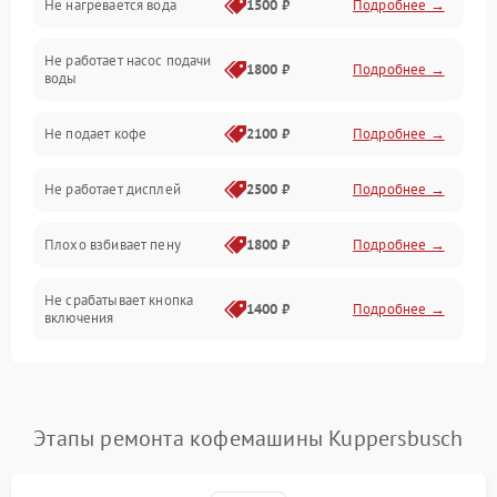
Не нагревается вода
1500 ₽
Подробнее →
Включение и работа
Не работает насос подачи
Проблемы с водой
1800 ₽
Подробнее →
воды
Проблемы с капучинатором и паром
Не подает кофе
2100 ₽
Подробнее →
Управление и электроника
Не работает дисплей
2500 ₽
Подробнее →
Программное обеспечение
Плохо взбивает пену
1800 ₽
Подробнее →
Не срабатывает кнопка
1400 ₽
Подробнее →
включения
Запах гари при работе
1800 ₽
Подробнее →
Постоянные сбои в работе
1500 ₽
Подробнее →
Этапы ремонта кофемашины Kuppersbusch