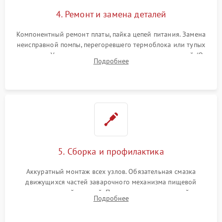
4. Ремонт и замена деталей
Компонентный ремонт платы, пайка цепей питания. Замена
неисправной помпы, перегоревшего термоблока или тупых
жерновов. Установка новых силиконовых уплотнителей (O-
Подробнее
ring) и тефлоновых трубок для надежного устранения
протечек.
5. Сборка и профилактика
Аккуратный монтаж всех узлов. Обязательная смазка
движущихся частей заварочного механизма пищевой
силиконовой смазкой. Проведение программной
Подробнее
декальцинации и очистки системы от кофейных масел.
Надежная фиксация всех соединений.