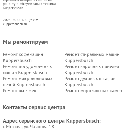
ремонту и обслуживанию техники
Kuppersbusch
2021-2026 © СЦ fixim-
kuppersbusch.ru
Мы ремонтируем
Ремонт кофемашин
Ремонт стиральных машин
Kuppersbusch
Kuppersbusch
Ремонт посудомоечных
Ремонт варочных панелей
машин Kuppersbusch
Kuppersbusch
Ремонт микроволновых
Ремонт духовых шкафов
печей Kuppersbusch
Kuppersbusch
Ремонт вытяжек
Ремонт морозильных камер
Kuppersbusch
Kuppersbusch
Ремонт холодильников
Ремонт промышленных
Контакты сервис центра
Kuppersbusch
вакуумных упаковщиков
Kuppersbusch
Адрес сервисного центра Kuppersbusch:
Ремонт сушильных машин Kuppersbusch
г. Москва, ул. Чаянова 18