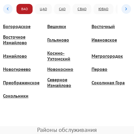
ВАО
ЦАО
САО
СВАО
ЮВАО
ЮАО
Богородское
Вешняки
Восточный
Восточное
Гольяново
Ивановское
Измайлово
Косино-
Измайлово
Метрогородок
Ухтомский
Новогиреево
Новокосино
Перово
Северное
Преображенское
Соколиная Гора
Измайлово
Сокольники
Районы обслуживания