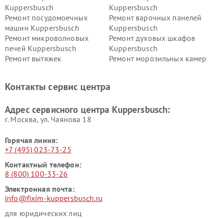
Kuppersbusch
Kuppersbusch
Ремонт посудомоечных
Ремонт варочных панелей
машин Kuppersbusch
Kuppersbusch
Ремонт микроволновых
Ремонт духовых шкафов
печей Kuppersbusch
Kuppersbusch
Ремонт вытяжек
Ремонт морозильных камер
Kuppersbusch
Kuppersbusch
Ремонт холодильников
Ремонт промышленных
Контакты сервис центра
Kuppersbusch
вакуумных упаковщиков
Kuppersbusch
Адрес сервисного центра Kuppersbusch:
Ремонт сушильных машин Kuppersbusch
г. Москва, ул. Чаянова 18
Горячая линия:
+7 (495) 023-73-25
Контактный телефон:
8 (800) 100-33-26
Электронная почта:
info@fixim-kuppersbusch.ru
для юридических лиц