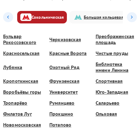
Сокольническая
Большая кольцевая
Бульвар
Преображенская
Черкизовская
Рокоссовского
площадь
Красносельская
Красные Ворота
Чистые пруды
Библиотека
Лубянка
Охотный Ряд
имени Ленина
Кропоткинская
Фрунзенская
Спортивная
Воробьёвы горы
Университет
Юго-Западная
Тропарёво
Румянцево
Саларьево
Филатов Луг
Прокшино
Ольховая
Новомосковская
Потапово