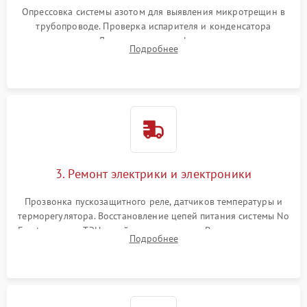
Опрессовка системы азотом для выявления микротрещин в
трубопроводе. Проверка испарителя и конденсатора
течеискателем. Демонтаж старого фильтра-осушителя и
Подробнее
продувка капиллярной трубки для устранения засоров.
3. Ремонт электрики и электроники
Прозвонка пускозащитного реле, датчиков температуры и
терморегулятора. Восстановление цепей питания системы No
Frost, включая ТЭН оттайки и вентилятор. Ремонт или замена
Подробнее
платы управления при сбоях алгоритмов.