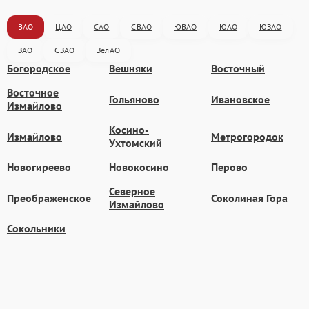
ВАО
ЦАО
САО
СВАО
ЮВАО
ЮАО
ЮЗАО
ЗАО
СЗАО
ЗелАО
Богородское
Вешняки
Восточный
Восточное
Гольяново
Ивановское
Измайлово
Косино-
Измайлово
Метрогородок
Ухтомский
Новогиреево
Новокосино
Перово
Северное
Преображенское
Соколиная Гора
Измайлово
Сокольники