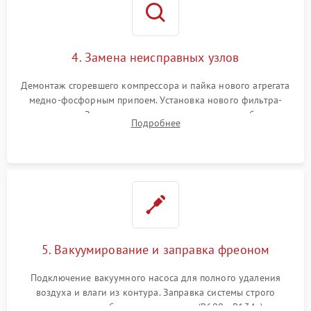
4. Замена неисправных узлов
Демонтаж сгоревшего компрессора и пайка нового агрегата
медно-фосфорным припоем. Установка нового фильтра-
осушителя. Замена изношенных вентиляторов обдува,
Подробнее
сломанных заслонок или поврежденных дверных петель.
5. Вакуумирование и заправка фреоном
Подключение вакуумного насоса для полного удаления
воздуха и влаги из контура. Заправка системы строго
дозированным объемом хладагента (R600a, R134a) по