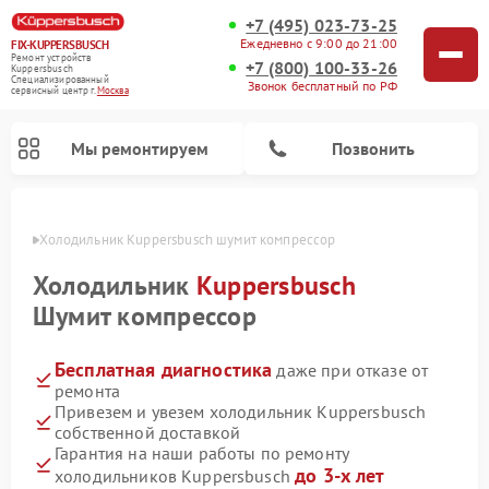
+7 (495) 023-73-25
Ежедневно с 9:00 до 21:00
FIX-KUPPERSBUSCH
Ремонт устройств
+7 (800) 100-33-26
Kuppersbusch
Специализированный
Звонок бесплатный по РФ
cервисный центр г.
Москва
Мы ремонтируем
Позвонить
оскве
Холодильник Kuppersbusch шумит компрессор
Холодильник
Kuppersbusch
Шумит компрессор
Бесплатная диагностика
даже при отказе от
ремонта
Привезем и увезем холодильник Kuppersbusch
собственной доставкой
Ремонт кофемашин Kuppersbusch
Ремонт посудомоечных машин Kuppersbusch
Ремонт микроволновых печей Kuppersbusch
Ремонт промышленных вакуумных упаковщиков Kuppersbusch
Ремонт стиральных машин Kuppersbusch
Ремонт варочных панелей Kuppersbusch
Ремонт духовых шкафов Kuppersbusch
Ремонт морозильных камер Kuppersbusch
Ремонт сушильных машин Kuppersbusch
Гарантия на наши работы по ремонту
до 3-х лет
холодильников Kuppersbusch